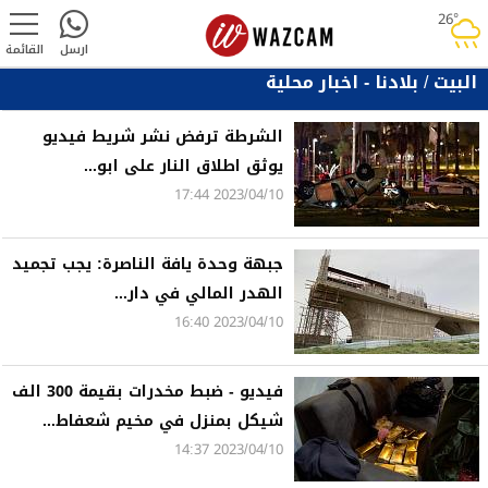
26°
rainy
ارسل
القائمة
البيت
/
بلادنا - اخبار محلية
الشرطة ترفض نشر شريط فيديو
يوثق اطلاق النار على ابو...
2023/04/10 17:44
جبهة وحدة يافة الناصرة: يجب تجميد
الهدر المالي في دار...
2023/04/10 16:40
فيديو - ضبط مخدرات بقيمة 300 الف
شيكل بمنزل في مخيم شعفاط...
2023/04/10 14:37