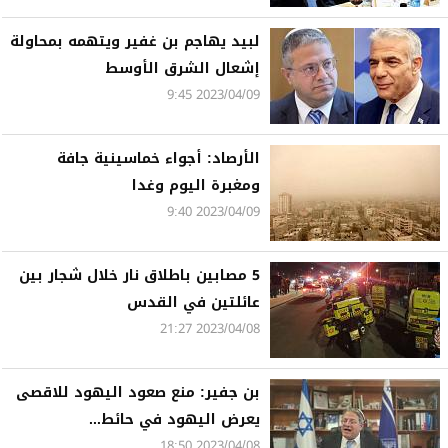
لبيد يهاجم بن غفير ويتهمه بمحاولة
إشعال الشرق الأوسط
2023/04/09 9:45
الأرصاد: أجواء خماسينية جافة
ومغبرة اليوم وغدا
2023/04/09 9:40
5 مصابين باطلاق نار خلال شجار بين
عائلتين في القدس
2023/04/08 21:27
بن جفير: منع صعود اليهود للاقصى
يعرض اليهود في حائط...
2023/04/08 18:50