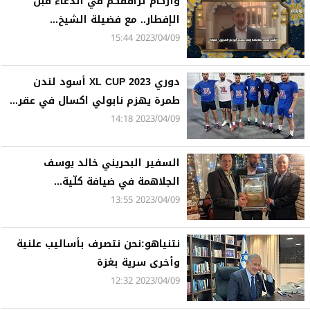
وازكام ترافقكم في الدعاء قبل
الإفطار.. مع فضيلة الشيخ...
2023/04/09 15:44
دوري XL CUP 2023 أسود لندن
طمرة يهزم نابولي اكسال في عقر...
2023/04/09 14:18
السفير البحريني خالد يوسف
الجلاهمة في ضيافة كلّية...
2023/04/09 13:55
نتنياهو:نحن نتصرف بأساليب علنية
وأخرى سرية بغزة
2023/04/09 12:32