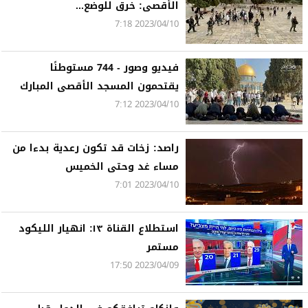
الأقصى: خرق للوضع...
2023/04/10 7:18
فيديو وصور - 744 مستوطنًا
يقتحمون المسجد الأقصى المبارك
2023/04/10 7:12
راصد: زخات قد تكون رعدية بدءا من
مساء غد وحتى الخميس
2023/04/10 7:01
استطلاع القناة ١٣: انهيار الليكود
مستمر
2023/04/09 17:50