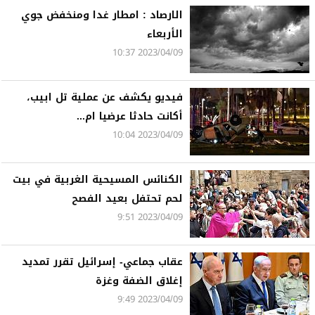
الارصاد : امطار غدا ومنخفض جوي
الأربعاء
2023/04/09 10:37
فيديو يكشف عن عملية تل ابيب،
أكانت حادثا عرضيا ام...
2023/04/09 10:04
الكنائس المسيحية الغربية في بيت
لحم تحتفل بعيد الفصح
2023/04/09 9:51
عقاب جماعي- إسرائيل تقرر تمديد
إغلاق الضفة وغزة
2023/04/09 9:49