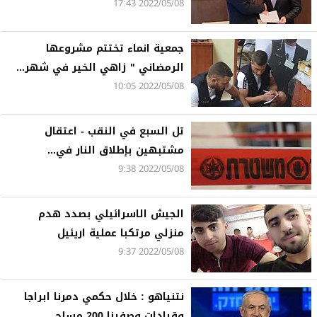
2022/05/08 17:43
جمعية انماء تختتم مشروعها
الرمضاني " زاهي الخير في شهر...
2022/05/08 10:05
تل السبع في النقب - اعتقال
مشتبهين بإطلاق النار في...
2022/05/08 9:38
الجيش الاسرائيلي بصدد هدم
منزلي مرتكبا عملية اريئيل
2022/05/08 9:37
نتنياهو : خلال حكمي دمرنا ابراجا
وقيادات وصفينا 200 مسلح...