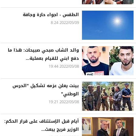
الطقس - اجواء حارة وجافة
2022/05/09 8:24
والد الشاب صبحي صبيحات: هذا ما
دفع ابني للقيام بعملية...
2022/05/08 19:44
بينت يعلن عزمه تشكيل "الحرس
الوطني"
2022/05/08 19:21
أيام قبل الإستئناف على قرار الحكم:
الوزير فريج يبعث...