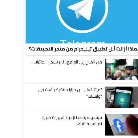
ماذا أزالت آبل تطبيق تيليجرام من متجر التطبيقات؟
من الخيال إلى الواقع.. ليزر يشحن الطائرات...
"ميتا" تعلن عن مزايا منتظرة بشدة في
"واتساب"
فيسبوك يخطط لإجراء تغييرات كبيرة
لمنافسة "تيك...