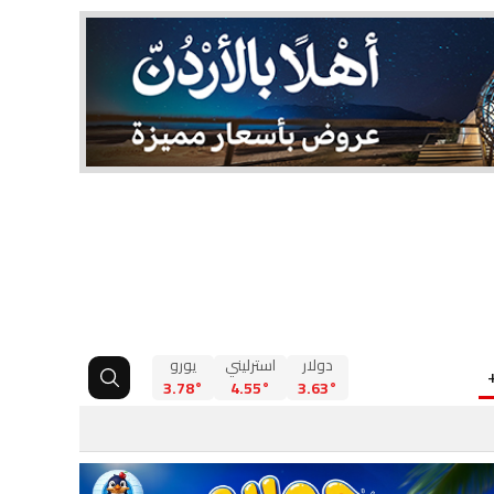
دولار
استرليني
يورو
3.78°
4.55°
3.63°