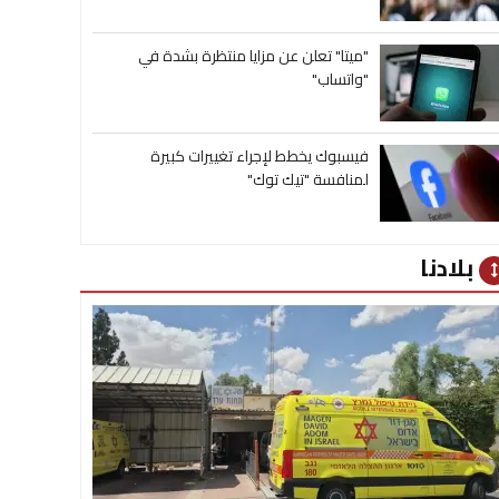
"ميتا" تعلن عن مزايا منتظرة بشدة في
"واتساب"
فيسبوك يخطط لإجراء تغييرات كبيرة
لمنافسة "تيك توك"
بلادنا
heig