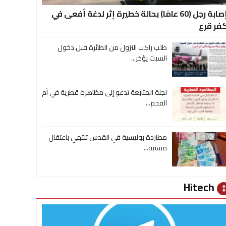
إصابة رجل (60 عامًا) بحالة خطيرة إثر لدغة أفعى في
فر قرع
طلب راكب النزول من الطائرة قبل دخول
السبت يؤخر...
لجنة المتابعة تدعو إلى مظاهرة قطرية في أم
الفحم...
مطاردة بوليسية في القدس تنتهي باعتقال
مشتبه...
Hitech
heig