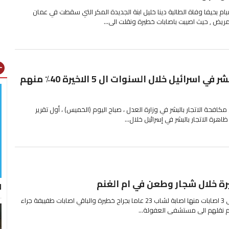
 بحيفا وفاة الطالبة دينا خليل ابنة الجديدة المكر التي سقطت في عمان
يض , حيث اصيبت باصابات خطيرة ونقلت الى...
gns
325 ضحية للاتجار بالبشر في اسرائيل خلال السنوات ال 5 الاخيرة 40٪ منهم
افحة الاتجار بالبشر في وزارة العدل ، صباح اليوم (الخميس) ، أول تقرير
 الاتجار بالبشر في إسرائيل خلال...
ل
اسفر شجار في بلدة ام الغنم على 3 اصابات منها اصابة لشاب 23 عاما بجراح خطيرة والباقي اصابات طفيبفة جراء
 نقلهم الى مستشفى العفولة...