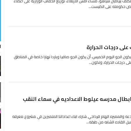
مكلف بنيامين نتنياهو، مساء امس الأربعاء، توزيع الحقائب الوزارية على أعضاء
عرض حكومته على الكنيست...
ل
لى درجات الحرارة
يكون الجو اليوم الخميس، أن يكون الجو صافيا وباردا نهارا خاصة في المناطق
لى درجات الحرارة، وتكون...
ابطال مدرسه عيلوط الاعداديه في سماء النقب
دعه والمميزه الهام قرداحي شارك ابناء اعداداتنا المتميزين في مشروع معرفه
هيل القاده الشابه من طبقه...