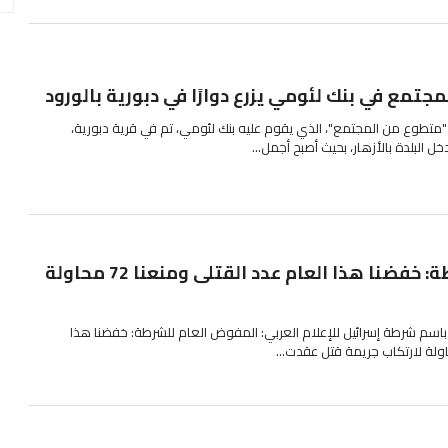
تمع في بنك لئومي يزرع دوارًا في دبورية بالورود
"متطوع من المجتمع"، الذي يقوم عليه بنك لئومي، تم في قرية دبورية،
خل البلدة بالأزهار، بحيث أصبح أجمل...
المفوض العام للشرطة: خفضنا هذا العام عدد القتلى ومنعنا 72 محاولة
اسم شرطة إسرائيل للإعلام العربي: المفوض العام للشرطة: خفضنا هذا