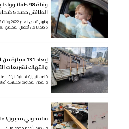
وفاة 98 طفلا 
الطائش حصد 5 ضحايا من أطفال...
5 ضحايا من أطفال المجتمع العربي - اورلي سيلفينجر المديرة...
إبعاد 131 سي
وانتهاك تشريعات الأم
قامت الوزارة لحماية البيئة بحمل
والمدن المجاورة بمشاركة أفراد
سامحوني مديون! ملثم
في ديرحنا أقدم مجهولون على ا