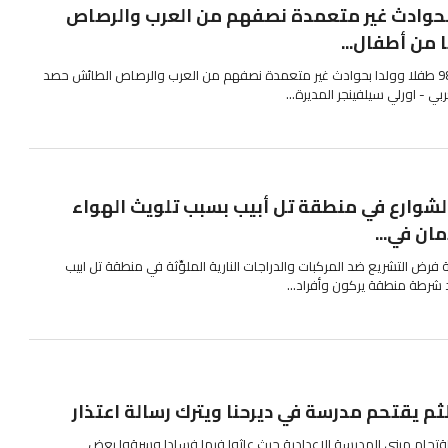
وولدا بحوادث غير متعمدة نصفهم من العرب والرصاص
بطيرم تلخص العام 2022 وفاة 98 طفلا وولدا بحوادث غير متعمدة نصفهم من العرب والرصاص الطائش حصد
ارة من الشوارع في منطقة تل أبيب بسبب تلويث الهواء
ان في...
ة فرض التشريع ضد المركبات والدراجات النارية الملوِّثة في منطقة تل ابيب
 شرطة منطقة يركون وأفراد...
 يقتحم مدرسة في ديرحنا ويترك رسالة اعتذار
قتحام مبنى المدرسة الاعدادية حيث عاثوا فيها فسادا وسرقوا بعض