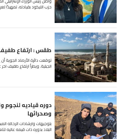
واصل رئيس الوزراء الإسرائيلي ال
حزب الليكود بقيادته، تمهيدًا ل
طقس : ارتفاع طفيف ع
توقعت دائرة الأرصاد الجوية أن 
الجبلية. ويطرأ ارتفاع طفيف اخر ع
دوره قياديه لنجوم و
وصحرائها
بتوجيهات وارشادات الرحاله المب
البلاد بدوره ذات قيمه عاليه لتا