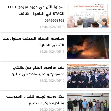
سجلوا الآن في دورة مبرمج FULL
STACK في الناصرة - هاتف
0545668163
2024/06/13 15:44
بمناسبة العطلة الصيفية وحلول عيد
الأضحى المبارك...
2024/06/13 15:26
عقد مراسيم الصلح بين عائلتي
"قسوم" و "مريسات" في عبلين
2024/06/12 16:32
عكا: ورشة توجيه لللجان المدرسية
بمبادرة مركز التدعيم...
2024/06/12 16:30