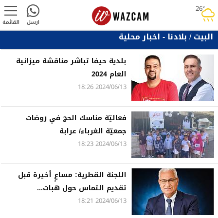
26°
rainy
ارسل
القائمة
البيت
/
بلادنا - اخبار محلية
بلدية حيفا تباشر مناقشة ميزانية
العام 2024
2024/06/13 18:26
فعاليّة مناسك الحج في روضات
جمعيّة الغرباء/ عرابة
2024/06/13 18:23
اللجنة القطرية: مساعٍ أخيرة قبل
تقديم التماس حول هبات...
2024/06/13 18:21