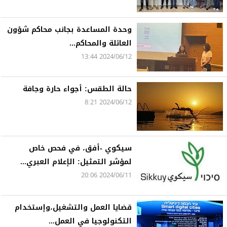
وحدة المساعدة بجانب محاكم شؤون
العائلة والمحاكم...
2024/06/12 13:44
حالة الطقس: أجواء حارة وجافة
2024/06/12 8:21
سيكوي -أفق، في فحص خاص
لمؤشر التمثيل: الإعلام العبري...
2024/06/11 20:06
قضايا العمل والتشغيل،وإستخدام
التكنولوجيا في العمل...