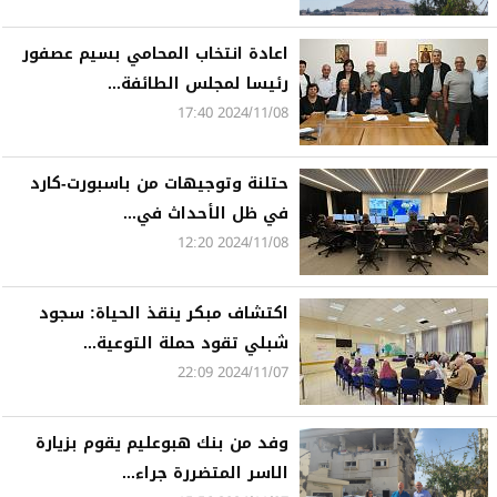
اعادة انتخاب المحامي بسيم عصفور
رئيسا لمجلس الطائفة...
2024/11/08 17:40
حتلنة وتوجيهات من باسبورت-كارد
في ظل الأحداث في...
2024/11/08 12:20
اكتشاف مبكر ينقذ الحياة: سجود
شبلي تقود حملة التوعية...
2024/11/07 22:09
وفد من بنك هبوعليم يقوم بزيارة
الاسر المتضررة جراء...