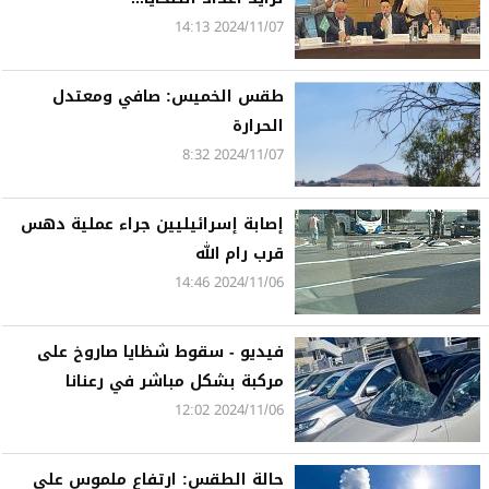
2024/11/07 14:13
طقس الخميس: صافي ومعتدل
الحرارة
2024/11/07 8:32
إصابة إسرائيليين جراء عملية دهس
قرب رام الله
2024/11/06 14:46
فيديو - سقوط شظايا صاروخ على
مركبة بشكل مباشر في رعنانا
2024/11/06 12:02
حالة الطقس: ارتفاع ملموس على