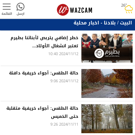
26°
rainy
ارسل
القائمة
البيت
/
بلادنا - اخبار محلية
خطر إضافي يتربص لأبنائنا بطيرم
تعتبر انشغال الأولاد...
2024/11/12 10:40
حالة الطقس: أجواء خريفية دافئة
2024/11/12 9:06
حالة الطقس: أجواء خريفية متقلبة
حتى الخميس
2024/11/11 9:26