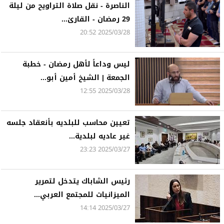
الناصرة - نقل صلاة التراويح من ليلة
29 رمضان - القارئ...
2025/03/28 20:52
ليس وداعاً لأهل رمضان - خطبة
الجمعة | الشيخ أمين أبو...
2025/03/28 12:55
تعيين محاسب للبلديه بأنعقاد جلسه
غير عاديه لبلدية...
2025/03/27 23:23
رئيس الشاباك يتدخل لتمرير
الميزانيات للمجتمع العربي...
2025/03/27 14:14