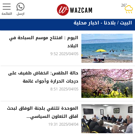
26°
rainy
ارسل
القائمة
البيت
/
بلادنا - اخبار محلية
اليوم : افتتاح موسم السباحة في
البلاد
2025/04/05 9:52
حالة الطقس: انخفاض طفيف على
درجات الحرارة وأجواء غائمة
2025/04/05 8:51
الموحدة تلتقي بلجنة الوفاق لبحث
آفاق التعاون السياسي...
2025/04/04 19:31