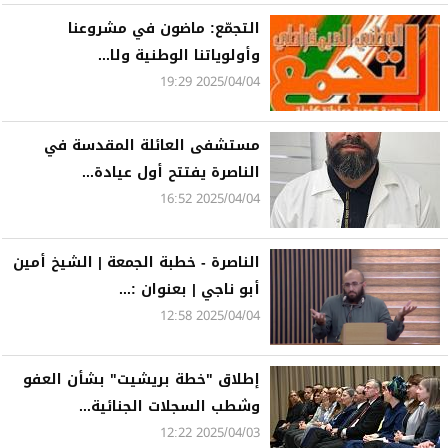
التجمّع: ماضون في مشروعنا
وأولوياتنا الوطنية ولا...
2025/04/04 19:29
مستشفى العائلة المقدسة في
الناصرة يفتتح أول عيادة...
2025/04/04 16:52
الناصرة - خطبة الجمعة | الشيخ أمين
أبو ناجي | بعنوان :...
2025/04/04 12:58
إطلاق "خطة بريشيت" بشأن العفو
وشطب السجلات الجنائية...
2025/04/03 12:22