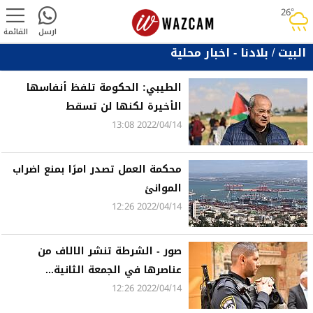
26°
rainy
ارسل
القائمة
البيت
/
بلادنا - اخبار محلية
الطيبي: الحكومة تلفظ أنفاسها
الأخيرة لكنها لن تسقط
2022/04/14 13:08
محكمة العمل تصدر امرًا بمنع اضراب
الموانئ
2022/04/14 12:26
صور - الشرطة تنشر الالاف من
عناصرها في الجمعة الثانية...
2022/04/14 12:26