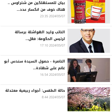
بيان للمستهلكين من شتراوس ..
هناك خوف من انكسار عدد...
2024/05/07 23:35
النائب وليد الهواشلة برسالة
لرئيس الحكومة: فعّل...
2024/05/07 17:10
الناصرة - حصول السيدة سندس أبو
غانم على شهادة...
2024/05/07 16:54
حالة الطقس: أجواء ربيعية معتدلة
2024/05/07 8:44