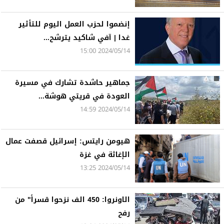
إنضموا لحزب العمل اليوم للتأثير
غدا | آفي شاكيد يترشح...
2024/05/14 15:00
جماهير حاشدة تشارك في مسيرة
العودة في قريتي هوشة...
2024/05/14 14:59
هيومن رايتس: إسرائيل قصفت عمال
الإغاثة في غزة
2024/05/14 13:25
الاونروا: 450 الف نزحوا قسراً" من
رفح