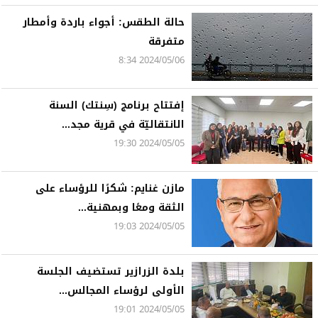
حالة الطقس: أجواء باردة وأمطار
متفرقة
2024/05/06 8:34
إفتتاح برنامج (سِنتك) السنة
الانتقاليّة في قرية مجد...
2024/05/05 19:30
مازن غنايم: شكرًا للرؤساء على
الثقة ومعًا وبمهنية...
2024/05/05 19:03
بلدة الزرازير تستضيف الجلسة
الأولى لرؤساء المجالس...
2024/05/05 19:01