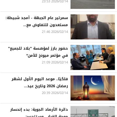
2026/02/14 23:53
سمرتير عام الجبهة - أمجد شبيطة:
مستعدون للتفاوض مع...
2026/02/14 21:46
حضور بارز لمؤسّسة "بلاد للجميع"
في مؤتمر ميونخ للأمن*
2026/02/14 21:09
فلكيًا.. موعد اليوم الأول لشهر
رمضان 2026 وتاريخ عيد...
2026/02/14 20:39
دائرة الأرصاد الجوية: بدء إنحسار
موجة الغبار ، وستتحسن...