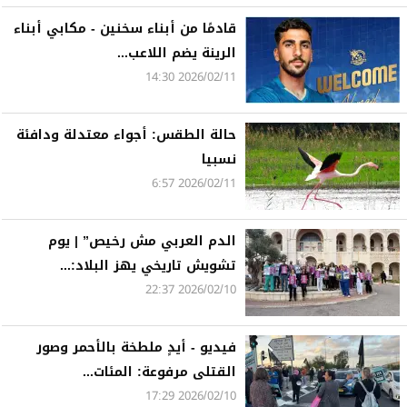
قادمًا من أبناء سخنين - مكابي أبناء
الرينة يضم اللاعب...
2026/02/11 14:30
حالة الطقس: أجواء معتدلة ودافئة
نسبيا
2026/02/11 6:57
الدم العربي مش رخيص” | يوم
تشويش تاريخي يهز البلاد:...
2026/02/10 22:37
فيديو - أيدٍ ملطخة بالأحمر وصور
القتلى مرفوعة: المئات...
2026/02/10 17:29