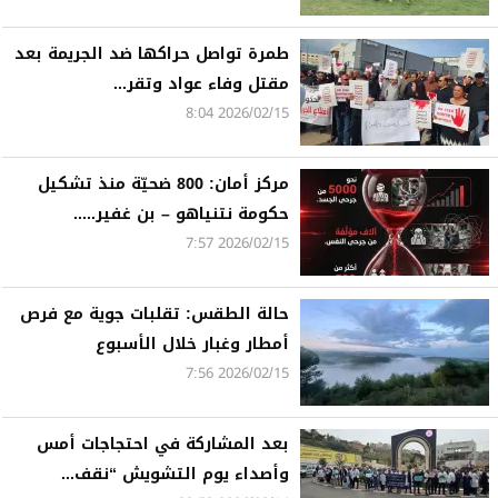
طمرة تواصل حراكها ضد الجريمة بعد
مقتل وفاء عواد وتقر...
2026/02/15 8:04
مركز أمان: 800 ضحيّة منذ تشكيل
حكومة نتنياهو – بن غفير.....
2026/02/15 7:57
حالة الطقس: تقلبات جوية مع فرص
أمطار وغبار خلال الأسبوع
2026/02/15 7:56
بعد المشاركة في احتجاجات أمس
وأصداء يوم التشويش “نقف...