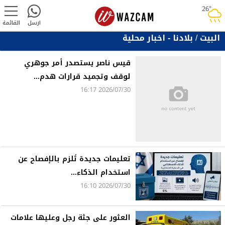
26°
rainy
ارسل
القائمة
البيت
/
بلادنا - اخبار محلية
قيس ناصر يستصدر أمر جوهري
لوقف وتجميد قرارات هدم...
2026/07/30 16:17
تعليمات جديدة تُلزم بالإفصاح عن
استخدام الذكاء...
2026/07/30 16:10
العثور على جثة رجل وعليها علامات