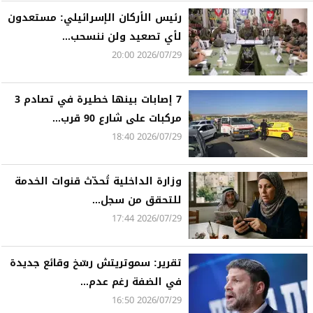
رئيس الأركان الإسرائيلي: مستعدون
لأي تصعيد ولن ننسحب...
2026/07/29 20:00
7 إصابات بينها خطيرة في تصادم 3
مركبات على شارع 90 قرب...
2026/07/29 18:40
وزارة الداخلية تُحدّث قنوات الخدمة
للتحقق من سجل...
2026/07/29 17:44
تقرير: سموتريتش رسّخ وقائع جديدة
في الضفة رغم عدم...
2026/07/29 16:50