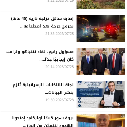
2026/07/29 8:22
إصابة سائق دراجة نارية (45 عامًا)
بجروح حرجة بعد اصطدامه...
2026/07/28 21:35
مسؤول رفيع: لقاء نتنياهو وترامب
كان إيجابيًا جدًا.....
2026/07/28 20:14
لجنة الانتخابات الإسرائيلية تُلزم
بنشر البيانات...
2026/07/28 19:50
بروفيسور كبها لوازكام: إمنحونا
الهدوء لنتمكن من إنجاز...