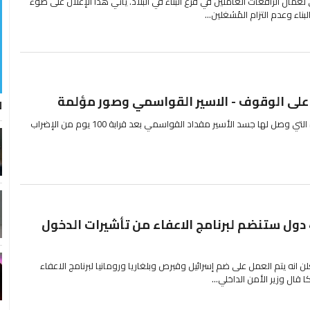
لعمال الرافعات العاملين في فرع البناء في البلاد. يأتي هذا الإعلان على ضوء
اء وعدم التزام المُشغلين...
على الوقوف - الاسير القواسمي وصور مؤلمة
ل
صور تظهر كمية الألم والمعاناة التي وصل لها جسد الأسير مقداد القواسمي بعد قرابة 100 يوم من الإضراب
رسميًا : اسرائيل بين 4 دول ستنضم لبرنامج الاعفاء من تأشيرات الدخول
لن انه يتم العمل على ضم إسرائيل وقبرص وبلغاريا ورومانيا لبرنامج الاعفاء
 قال وزير الأمن الداخلي...