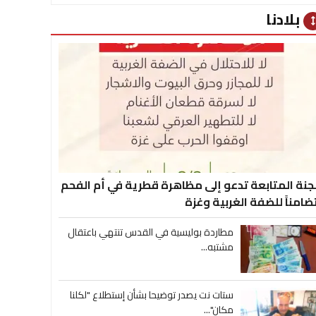
بلادنا
heig
جنة المتابعة تدعو إلى مظاهرة قطرية في أم الفحم
ضامناً للضفة الغربية وغزة
مطاردة بوليسية في القدس تنتهي باعتقال
مشتبه...
ستات نت يصدر توضيحا بشأن إستطلاع "لكلنا
مكان"...