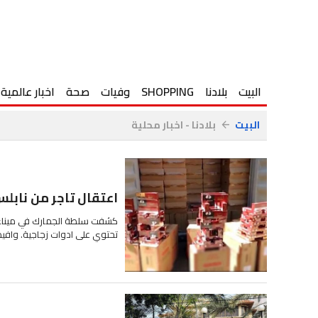
البيت
بلادنا
SHOPPING
وفيات
صحة
اخبار عالمية
البيت
بلادنا - اخبار محلية
arrow_back
اعتقال تاجر من نابلس
تحتوي على ادوات زجاجية. وافيد