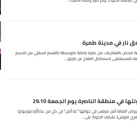
ق نار في مدينة طمرة
ابة شخص بالعشرينات من عمره باصابة متوسطة بالقسم السفلي من الجسم
 نقله للمستشفى لاستكمال العلاج عن طريق...
ا في منطقة الناصرة يوم الجمعة 29.10
 عروض الفنانة أمل مرقس في جولتها "عنا أمل" في كلٍ من عكا(أوديتوريوم)
يري فتوش)، تشارف الجولة على...