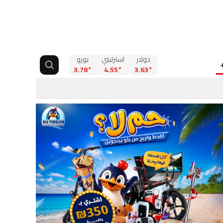
دولار
استرليني
يورو
3.78°
4.55°
3.63°