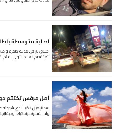
لحادث طرق مروع على شارع 7 في منطقة الجنوب. وتم اقرار وفالة الاشب...
اصابة متوسطة باطلا
اطلاق نار في مدينة طمره واص
،تم تقديم العلاج الأولي له ثم
أمل مرقس تختتم جولته
‎بعد الإقبال الكبير الذي شهدته
وأم الفحم(سينماتيك) وحيفا(جال