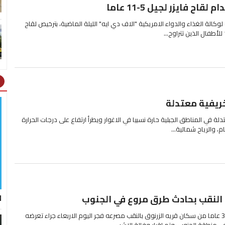
لوكالة الغذاء والدواء الامريكية "الاف دي ايه" الليلة الماضية، بترخيص لقاح
ht
ريفية معتدلة
دلة في المناطق الجبلية حارة نسبيا في الاغوار ويطرأ ارتفاع على درجات الحرارة
 والرياح شمالية...
ل
النقب بحادث طرق مروع في الجنوب
لقي الشاب سليمان ابو قويدر 30 عاما من سكان قريه الزرنوق بالنقب مصرعه فجر اليوم الاربعاء جراء تعرضه