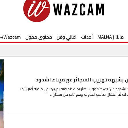
مالنا | MALNA
أحداث
اغاني وفن
محتوى ممول
Wazcam++
 بشبهة تهريب السجائر عبر ميناء اشدود
كشفت سلطة الجمارك في ميناء اشدود عن 450 صندوق سجائر تمت محاولة تهريبها في حاوية أعلن أنها
 انه تم اعتقال صاحب الحاوية وهو تاجر من سكان...