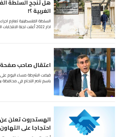
هل تنجح السلطة الفل
الغربية ؟!
اذار 2022 أعلنت لجنة الانتخابات المركزية...
اعتقال صاحب صفحة نا
قبضت الشرطة مساء اليوم على 
باسم ناصر اللحام في محافظة بيت
الهستدروت تعلن عن نز
احتجاجا على التهاون..