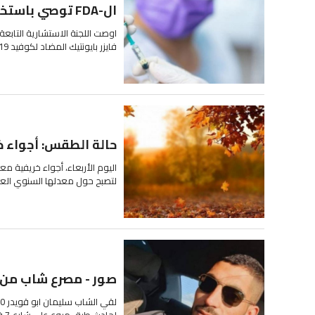
ال-FDA توصي باستخدام لقاح فايزر لجيل 5-11 عاما
اوصت اللجنة الاستشارية التابعة 
فايزر بايونتيك المضاد لكوفيد 19 للأطفال الذين تتراوح...
حالة الطقس: أجواء خ
اليوم الأربعاء، أجواء خريفية معت
لتصبح حول معدلها السنوي العام،
صور - مصرع شاب من 