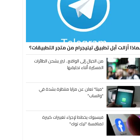
ماذا أزالت آبل تطبيق تيليجرام من متجر التطبيقات؟
من الخيال إلى الواقع.. ليزر يشحن الطائرات
المسيّرة أثناء تحليقها
"ميتا" تعلن عن مزايا منتظرة بشدة في
"واتساب"
فيسبوك يخطط لإجراء تغييرات كبيرة
لمنافسة "تيك توك"