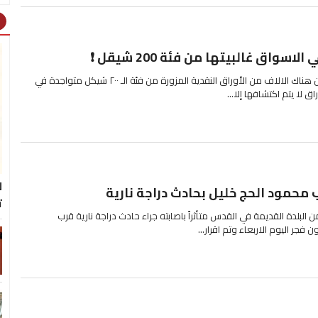
ht
سواق غالبيتها من فئة 200 شيقل ❗
افاد بنك اسرائيل اليوم الثلاثاء ، ان هناك الالاف من الأوراق النقدية المزورة من فئة الـ ٢٠٠ شيكل متواجدة في
ق لا يتم اكتشافها إلا...
ل
محمود الحج خليل بحادث دراجة نارية
ت
لبلدة القديمة في القدس متأثراً باصابته جراء حادث دراجة نارية قرب
جر اليوم الاربعاء وتم اقرار...