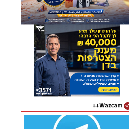
Wazcam++
vital_si