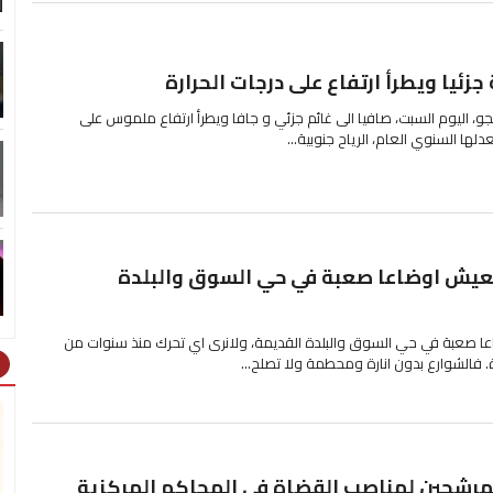
ل
زئيا ويطرأ ارتفاع على درجات الحرارة
جو، اليوم السبت، صافيا الى غائم جزئي و جافا ويطرأ ارتفاع ملموس على
لها السنوي العام، الرياح جنوبية...
نعيش اوضاعا صعبة في حي السوق والبلدة
ا صعبة في حي السوق والبلدة القديمة، ولانرى اي تحرك منذ سنوات من
ة. فالشوارع بدون انارة ومحطمة ولا تصلح...
ht
لمرشحين لمناصب القضاة في المحاكم المركزية