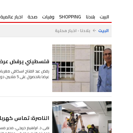
البيت
بلادنا
SHOPPING
وفيات
صحة
اخبار عالمية
البيت
بلادنا - اخبار محلية
arrow_back
فلسطيني يرفض عرضا إسرائيليا بـ 5 ملايين 
رفض عبد الفتاح اسكافي مغريات 
عرضا بالحصول على 5 ملايين دولار ثمنا له. وقال اسكافي، في حديث إلى...
الناصرة: تماس كهرب
نفى د. ابراهيم حربجي، مدير م