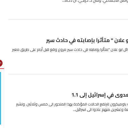
واصل الاجتماعي. وقال د. حربجي، ان دخانا...
 علان " متأثرا بإصابته في حادث سير
ل ابو علان "متأثرا بإصابته في حادث سير مروع وقع قبل أيام على طريق معبر
gns
دوى في إسرائيل إلى 1.1
 باوميكرون لترتفع الحالات المؤكدة بهذا المتحور الى خمس وثلاثين. وتشير
ة وعشرين منهم عادوا الى اسرائيل...