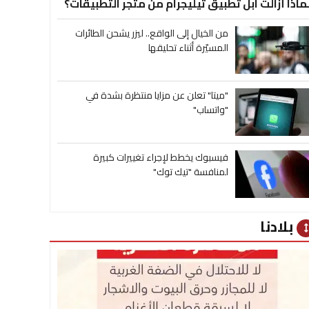
ماذا أزالت آبل تطبيق تيليجرام من متجر التطبيقات؟
من الخيال إلى الواقع.. ليزر يشحن الطائرات
المسيّرة أثناء تحليقها
"ميتا" تعلن عن مزايا منتظرة بشدة في
"واتساب"
فيسبوك يخطط لإجراء تغييرات كبيرة
لمنافسة "تيك توك"
بلادنا
heig