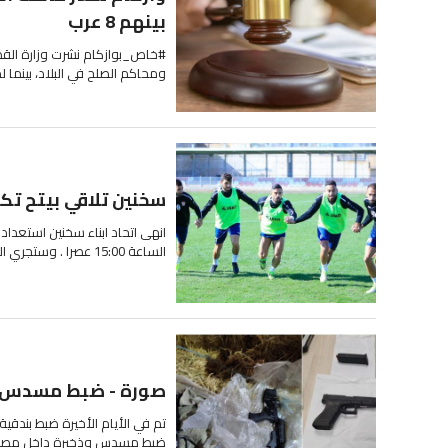
بينهم 8 عرب
#خاص_بوازكام نشرت وزارة القضا
ومحاكم الصلح في البلاد، بينما 
سخنين تلاقي بيتح تك
انهى اتحاد ابناء سخنين استعداد
الساعة 15:00 عصرا . وستجري المباراة على ارض ستاد كريات...
صورة - ضبط مسدس بطمرة و 6
ضبط مسدس وذخيرة داخل مصلحة