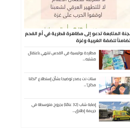
جنة المتابعة تدعو إلى مظاهرة قطرية في أم الفحم
ضامناً للضفة الغربية وغزة
مطاردة بوليسية في القدس تنتهي باعتقال
مشتبه...
ستات نت يصدر توضيحا بشأن إستطلاع "لكلنا
مكان"...
إصابة شاب (32 عامًا) بجروح متوسطة في
جريمة إطلاق...