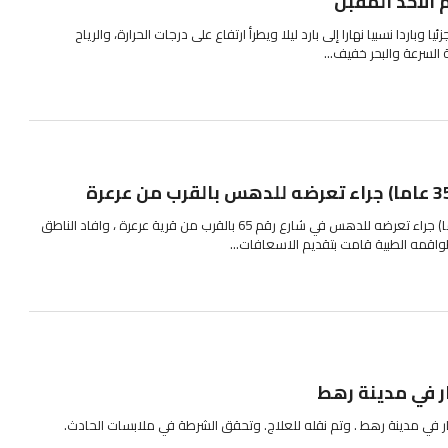
الاحد المقبل
ا وباردا نسبيا نهارا إلى بارد ليلا ويطرأ ارتفاع على درجات الحرارة، والرياح
السرعة والبحر خفيف...
اصيب مساء اليوم شاب (35 عاما) جراء تعرضه للدهس في شارع رقم 65 بالقرب من قرية عرعرة ، وافاد الناطق
واقمه الطبية قامت بتقديم الاسعافات...
ر في مدينة رهط
ر في مدينة رهط . وتم نقله للعلاج. وتحقق الشرطة في ملابسات الحادث.