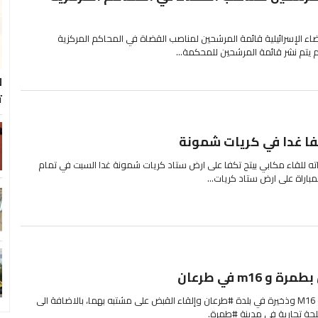
ء الإسرائيلية قائمة المرشحين لمناصب القضاة في المحاكم المركزية
لم يتم نشر قائمة المرشحين للمحكمة...
ل
ت
فا غدا في كريات شمونة
اته للقاء مكابي بيتح تكفا على ارض ستاد كريات شمونة غدا السبت في تمام
m1 في طرعان
تم في الأيام الأخيرة ضبط بندقية M16 وذخيرة في بلدة #طرعان وإلقاء القبض على مشتبه بهما، بالاضافة الى
 تجارية في مدينة #طمرة.