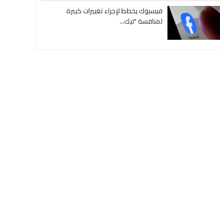
فيسبوك يخطط لإجراء تغييرات كبيرة
لمنافسة "تيك...