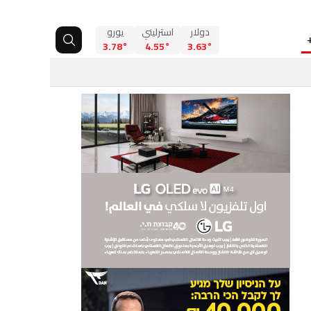
دولار
استرليني
يورو
3.78°
4.55°
3.63°