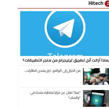
Hitech
heig
ماذا أزالت آبل تطبيق تيليجرام من متجر التطبيقات؟
من الخيال إلى الواقع.. ليزر يشحن الطائرات...
"ميتا" تعلن عن مزايا منتظرة بشدة في
"واتساب"