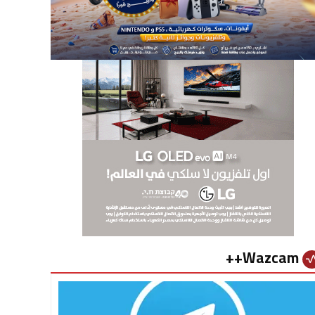
Wazcam++
vital_si