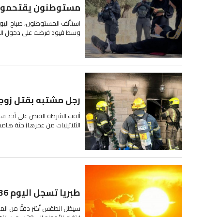
مستوطنون يقتحمون 
استأنف المستوطنون، صباح اليوم 
وسط قيود فرضت على دخول المص
رجل مشتبه بقتل زوج
ألقت الشرطة القبض على أحد سكان
الثلاثينيات من عمرها) جثة هامدة
طبريا تسجل اليوم 36 درجة مئوية وموجة الحر مستمرة حتى السبت
سيظل الطقس أكثر دفئًا من المعت