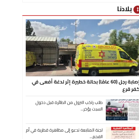
بلادنا
heig
إصابة رجل (60 عامًا) بحالة خطيرة إثر لدغة أفعى في
فر قرع
طلب راكب النزول من الطائرة قبل دخول
السبت يؤخر...
لجنة المتابعة تدعو إلى مظاهرة قطرية في أم
الفحم...