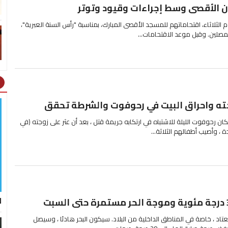
الأقصى وسط إجراءات وقيود وتوتر
الثلاثاء، اقتحاماتهم للمسجد الأقصى المبارك، بمناسبة "رأس السنة العبرية"،
لين. وقبل موعد الاقتحامات...
ht
ته واحراق البيت في رحوفوت والشرطة تحقق
 رحوفوت الليلة للاشتباه في ارتكابه جريمة قتل ، بعد أن عثر على زوجته (في
 ، وأصيب أطفالهم الثلاثة...
ل
اد ، خاصة في المناطق الداخلية من البلاد. سيكون البحر هادئا ، وسيصل