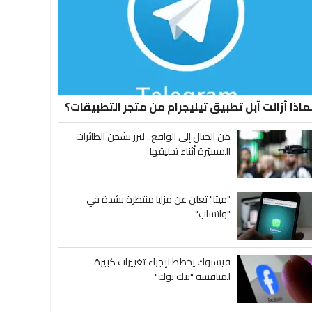
ماذا أزالت آبل تطبيق تيليجرام من متجر التطبيقات؟
من الخيال إلى الواقع.. ليزر يشحن الطائرات
المسيّرة أثناء تحليقها
"ميتا" تعلن عن مزايا منتظرة بشدة في
"واتساب"
فيسبوك يخطط لإجراء تغييرات كبيرة
لمنافسة "تيك توك"