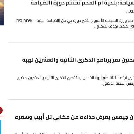
سياحة: بلدية ام الفحم تختتم دورة (الضيافة
...
مع وزارة السياحة الأسبوع الأخير دورة في فنّ (الضيافة البيتية – אירוח ביתי)
لتي نظمت بهدف تشجيع...
نين تقر برنامج الذكرى الثانية والعشرين لهبة
نين اجتماعا للتحضير لهبة القدس والأقصى الذكرى الثانية والعشرين بحضور
يس البلدية الدكتور...
gns
رون جيمس يعرض حذاءه من مكابي تل أبيب وسعره