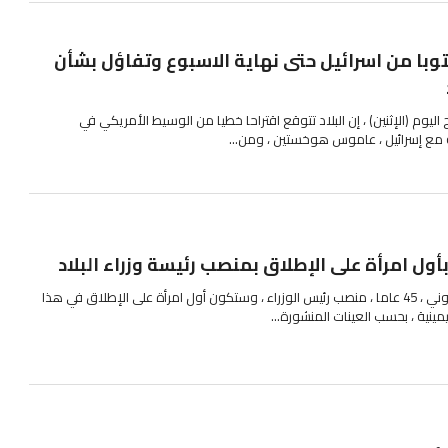
توبا من اسرائيل حتى نهاية الاسبوع وتفاؤل بشأن
 اليوم (الإثنين) ، إن البلاد تتوقع اقتراحا خطيا من الوسيط الأمريكي في
 مع إسرائيل ، عاموس هوخستين ، ومن...
بأول امرأة على الإطلاق بمنصب رئيسة وزراء البلاد
من المتوقع أن تتولى جورج مالوني ، 45 عاما ، منصب رئيس الوزراء ، وستكون أول امرأة على الإطلاق في هذا
مينية ، بحسب العينات المنشورة...