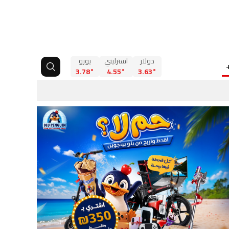
دولار
استرليني
يورو
3.78°
4.55°
3.63°