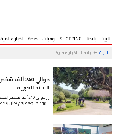
البيت
بلادنا
SHOPPING
وفيات
صحة
اخبار عالمية
البيت
بلادنا - اخبار محلية
arrow_back
حوالي 240 أ
السنة العبرية
زار حوالي 240 ألف مس
اليهودية- وهو رقم يمثل زيادة بنحو 20 ٪ مقارنة بعطلة العام الماض