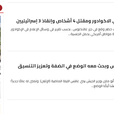
ht
تل 4 أشخاص وإنقاذ 3 إسرائيليين
في حادث خطير وقع في جزر غالاباغوس ، بحسب تقرير في وسائل الإعلام في الإكوادور.
تلة مواطن أمريكي يحمل الجنسية...
س وبحث معه الوضع في الضفة وتعزيز التنسيق
ك
مازن بوزير الجيش بيني غانتس الليلة الماضية (الإثنين). وتمنى له عامًا جديدًا
شا أيضًا الوضع...