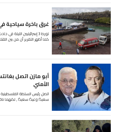
غرق باخرة سياحية في الاكوادور ومق
تورط 3 إسرائيليين الليلة 
كما أظهر التقرير أن من بين الق
أبو مازن اتصل بغانت
الأمني
اتصل رئيس السلطة الفلسطينية أبو 
سعيدًا وعيدًا سعيدًا , لكنهما ناق