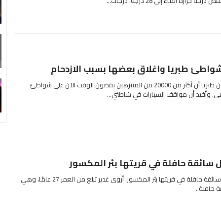
ذكرت غرفة التحكم في اتحاد مدن طبريا أن أكثر من 20000 من المتنزهين يقضون الوقت الآن على شواطئ
يقى. وأفيد أن مواقف السيارات في شاطئي...
الشابة أروى غدير (27 عامًا) أول سائقة حافلة في قريتها بئر المكسور. أروى غدير تبلغ من العمر 27 عامًا، وهي
 حافلة .