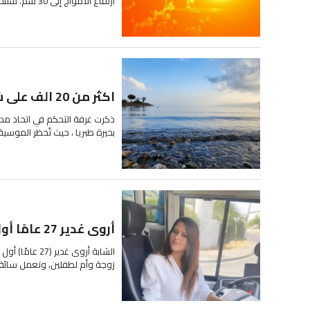
ارتفاع الأمواج إلى 30 سم. ستنخفض درجة حرارة الماء إلى 28 درجة. درجات...
اكثر من 20 الف على شواطئ طبريا واغلاق بعضها بسبب الازدحام
بحيرة طبريا ، حيث تُحظر الموس
أروى غدير 27 عامًا أول سائقة حافلة في قريتها بئر المكسور
زوجة وأم لطفلين، وتعمل سائقة