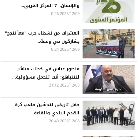
والإنسان.. 7 المركز العربي...
2025/12/09 0:26
العشرات من نشطاء حزب "معاً ننجح"
يشاركون في وقفة...
2025/12/09 0:24
منصور عباس في خطاب مباشر
لنتنياهو: أنت تتحمل مسؤولية...
2025/12/08 21:12
حفل تاريخي لتدشين ملعب كرة
القدم البلدي والقاعة...
2025/12/08 20:40