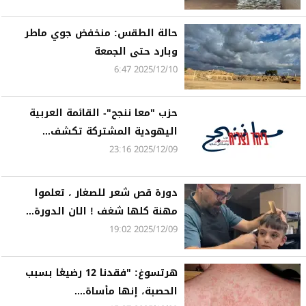
حالة الطقس: منخفض جوي ماطر
وبارد حتى الجمعة
2025/12/10 6:47
حزب "معا ننجح"- القائمة العربية
اليهودية المشتركة تكشف...
2025/12/09 23:16
دورة قص شعر للصغار ، تعلموا
مهنة كلها شغف ! الان الدورة...
2025/12/09 19:02
هرتسوغ: "فقدنا 12 رضيعًا بسبب
الحصبة، إنها مأساة....