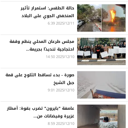
حالة الطقس: استمرار تأثير
المنخفض الجوي على البلاد
2025/12/11 6:39
مجلس طرعان المحلي ينظم وقفة
احتجاجية تنديدًا بجريمة...
2025/12/10 14:50
صورة - بدء تساقط الثلوج على قمة
جبل الشيخ
2025/12/10 9:01
عاصفة "بايرون" تضرب بقوة: أمطار
غزيرة وفيضانات من...
2025/12/10 8:59