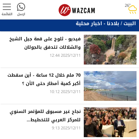
26°
rainy
ارسل
القائمة
البيت
/
بلادنا - اخبار محلية
فيديو - ثلوج على قمة جيل الشيخ
والشلالات تتدفق بالجولان
2025/12/11 12:44
70 ملم خلال 12 ساعة - أين سقطت
أكبر كمية أمطار حتى الأن ؟
2025/12/11 10:12
نجاح غير مسبوق للمؤتمر السنوي
للمركز العربي للتخطيط...
2025/12/11 9:13