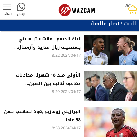
26°
rainy
ارسل
القائمة
البيت
/
أخبار عالمية
ليلة الحسم.. مانشستر سيتي
يستضيف ريال مدريد وأرسنال...
2024/04/17 8:32
الأولى منذ 18 شهرا.. محادثات
دفاعية ثنائية بين الصين...
2024/04/17 8:29
البرازيلي روماريو يعود للملاعب بسن
58 عاما
2024/04/17 8:28