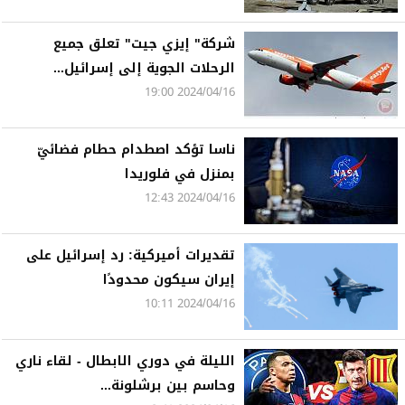
شركة" إيزي جيت" تعلق جميع
الرحلات الجوية إلى إسرائيل...
2024/04/16 19:00
ناسا تؤكد اصطدام حطام فضائيّ
بمنزل في فلوريدا
2024/04/16 12:43
تقديرات أميركية: رد إسرائيل على
إيران سيكون محدودًا
2024/04/16 10:11
الليلة في دوري الابطال - لقاء ناري
وحاسم بين برشلونة...