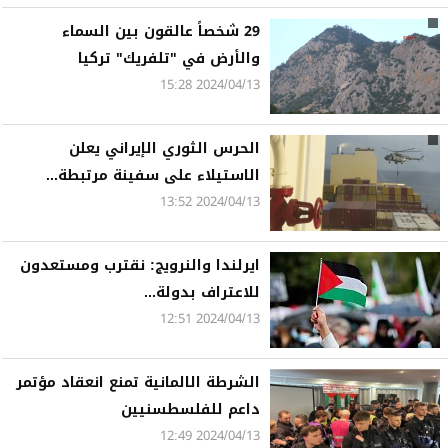
29 شخصاً عالقون بين السماء
والأرض في "تلفريك" تركيا
2024/04/13 15:28
الحرس الثوري الإيراني يعلن
الاستيلاء على سفينة مرتبطة...
2024/04/13 13:52
ايرلندا والنرويج: نقترب ومستعدون
للاعتراف بدولة...
2024/04/13 12:51
الشرطة الالمانية تمنع انعقاد مؤتمر
داعم للفلسطسنيين
2024/04/13 12:49