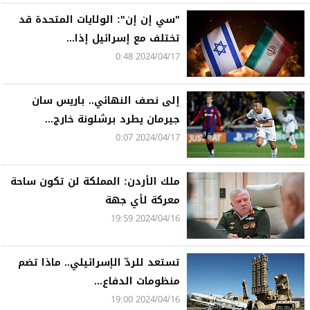
"سي إن إن": الولايات المتحدة قد
تختلف مع إسرائيل إذا...
2024/04/17 0:48
إلى نصف النهائي.. باريس سان
جيرمان يطرد برشلونة خارج...
2024/04/17 0:07
ملك الأردن: المملكة لن تكون ساحة
معركة لأي جهة
2024/04/16 19:59
تستعد للردّ الإسرائيلي.. ماذا تضم
منظومات الدفاع...
2024/04/16 19:00