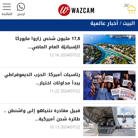
26°
rainy
ارسل
القائمة
البيت
/
أخبار عالمية
17,8 مليون شخص زاروا مايوركا
الإسبانيّة العام الماضي...
2024/07/22 12:16
رئاسيات أميركا: الحزب الديموقراطي
يبدأ مداولات اختيار...
2024/07/22 11:22
قبيل مغادرة نتنياهو إلى واشنطن ..
طائرة شحن أميركية...
2024/07/22 10:13