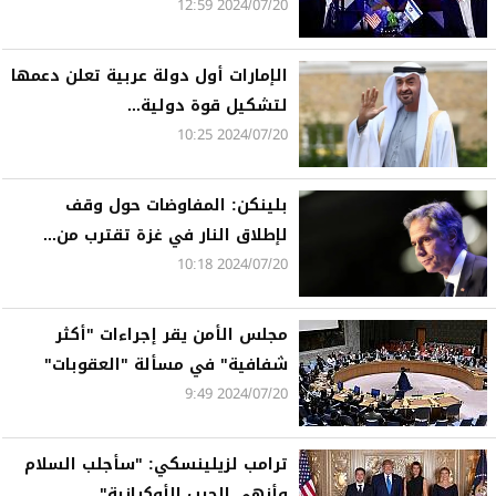
2024/07/20 12:59
الإمارات أول دولة عربية تعلن دعمها
لتشكيل قوة دولية...
2024/07/20 10:25
بلينكن: المفاوضات حول وقف
لإطلاق النار في غزة تقترب من...
2024/07/20 10:18
مجلس الأمن يقر إجراءات "أكثر
شفافية" في مسألة "العقوبات"
2024/07/20 9:49
ترامب لزيلينسكي: "سأجلب السلام
وأنهي الحرب الأوكرانية"