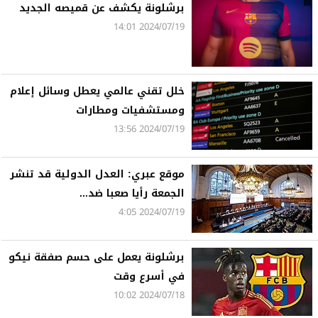
برشلونة يكشف عن قميصه الجديد
2024/07/19 14:01
خلل تقني عالمي يعطل وسائل إعلام
ومستشفيات ومطارات
2024/07/19 13:56
موقع عبري: العدل الدولية قد تنشر
الجمعة رأيا صعبا ضد...
2024/07/19 4:05
برشلونة يعمل على حسم صفقة نيكو
في أسرع وقت
2024/07/18 10:02