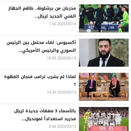
مدربان من برشلونة.. طاقم الجهاز
الفني الجديد لريال...
2025/05/14 7:50
أكسيوس: لقاء محتمل بين الرئيس
السوري والرئيس الأمريكي...
2025/05/13 18:55
لماذا لم يشرب ترامب فنجان القهوة
؟
2025/05/13 14:39
بالأسماء 3 صفقات جديدة لريال
مدريد استعداداً لمونديال...
2025/05/13 8:46