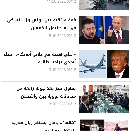
2025/05/12 11:56
قمة مرتقبة بين بوتين وزيلينسكي
في إسطنبول الخميس...
2025/05/12 9:16
«أغلى هدية في تاريخ أمريكا»... قطر
تُهدي ترامب طائرة...
2025/05/12 9:10
تفاؤل حذر بعد جولة رابعة من
محادثات نووية بين واشنطن...
2025/05/12 8:36
"كالما".. يامال يستفز ريال مدريد
باحتفال رونالدو