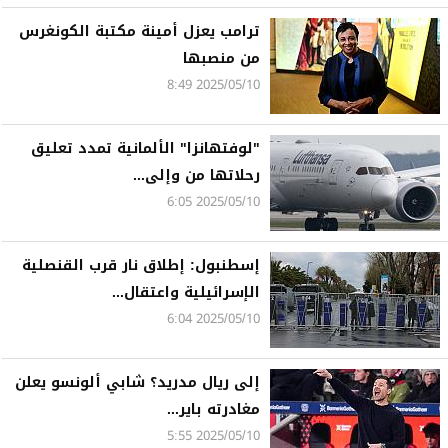
ترامب يعزل أمينة مكتبة الكونغرس
من منصبها
2025/05/10 8:49
"لوفتهانزا" الألمانية تمدد تعليق
رحلاتها من وإلى...
2025/05/10 6:05
إسطنبول: إطلاق نار قرب القنصلية
الإسرائيلية واعتقال...
2025/05/10 6:04
إلى ريال مدريد؟ شابي ألونسو يعلن
مغادرته باير...
2025/05/10 5:55