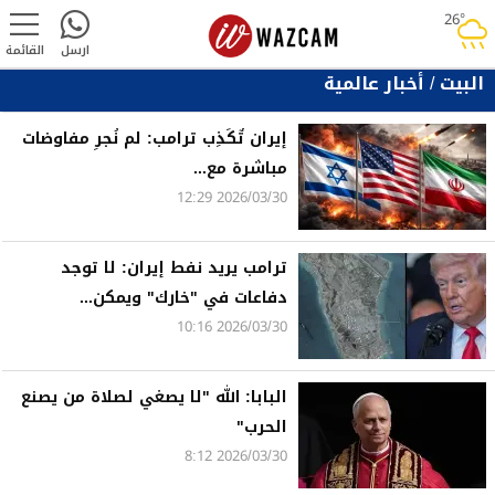
26°
rainy
ارسل
القائمة
البيت
/
أخبار عالمية
إيران تٌكَذِب ترامب: لم نُجرِ مفاوضات
مباشرة مع...
2026/03/30 12:29
ترامب يريد نفط إيران: لا توجد
دفاعات في "خارك" ويمكن...
2026/03/30 10:16
البابا: الله "لا يصغي لصلاة من يصنع
الحرب"
2026/03/30 8:12