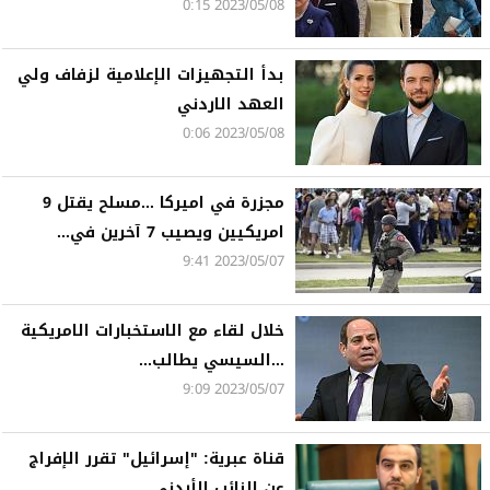
2023/05/08 0:15
بدأ التجهيزات الإعلامية لزفاف ولي
العهد الاردني
2023/05/08 0:06
مجزرة في اميركا ...مسلح يقتل 9
امريكيين ويصيب 7 آخرين في...
2023/05/07 9:41
خلال لقاء مع الاستخبارات الامريكية
...السيسي يطالب...
2023/05/07 9:09
قناة عبرية: "إسرائيل" تقرر الإفراج
عن النائب الأردني...