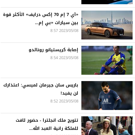
«آي 7 إم 70 إكس درايف» الأكثر قوة
بين سيارات «بي إم...
2023/05/08 8:57
إصابة كريستيانو رونالدو
2023/05/08 8:54
باريس سان جيرمان لميسي: اعتذارك
لن يفيد!
2023/05/08 8:52
تتويج ملك انجلترا - حضور لافت
للملكة رانية العبد الله...