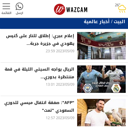
26°
rainy
ارسل
القائمة
البيت
/
أخبار عالمية
إعلام عبري: إطلاق للنار على كنيس
يهودي في جزيرة جربة...
2023/05/09 23:59
الريال يواجه السيتي الليلة في قمة
مننتظرة بدوري...
2023/05/09 13:01
"AFP": صفقة انتقال ميسي للدوري
السعودي "تمت"
2023/05/09 12:57