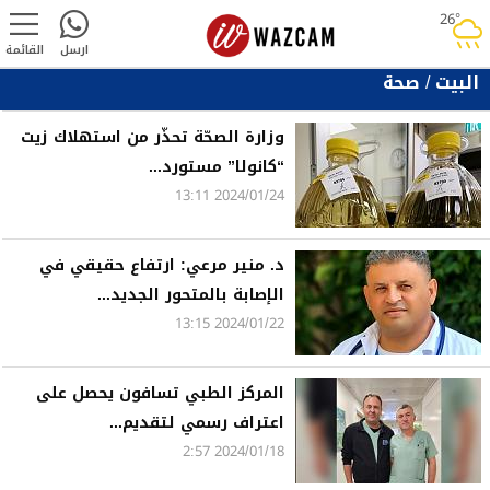
26°
rainy
ارسل
القائمة
البيت
/
صحة
وزارة الصحّة تحذّر من استهلاك زيت
“كانولا” مستورد...
2024/01/24 13:11
د. منير مرعي: ارتفاع حقيقي في
الإصابة بالمتحور الجديد...
2024/01/22 13:15
المركز الطبي تسافون يحصل على
اعتراف رسمي لتقديم...
2024/01/18 2:57