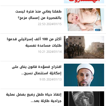
طفلنا يعاني منذ فترة ليست
بالقصيرة من إمساكٍ مزعج؟
2024/01/15 22:53
أكثر من 100 ألف إسرائيلي قدموا
طلبات مساعدة نفسية
2024/01/14 10:21
اقتراح مُسَوَّدة قانون ينصّ على
إمكانيّة استئصال نسيج...
2024/01/13 9:05
إنقاذ حياة طفل رضيع بفضل عملية
جراحية طارئة بعد...