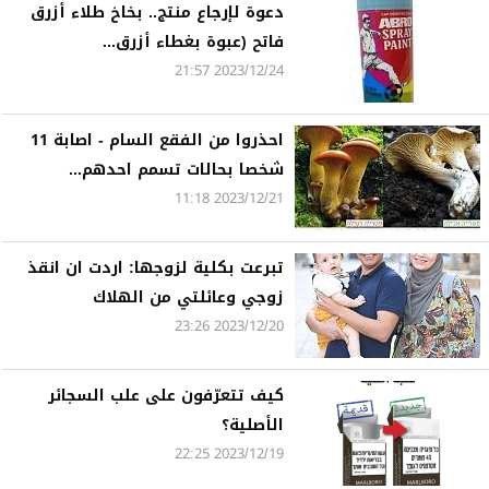
دعوة لإرجاع منتج.. بخاخ طلاء أزرق
فاتح (عبوة بغطاء أزرق...
2023/12/24 21:57
احذروا من الفقع السام - اصابة 11
شخصا بحالات تسمم احدهم...
2023/12/21 11:18
تبرعت بكلية لزوجها: اردت ان انقذ
زوجي وعائلتي من الهلاك
2023/12/20 23:26
كيف تتعرّفون على علب السجائر
الأصلية؟
2023/12/19 22:25