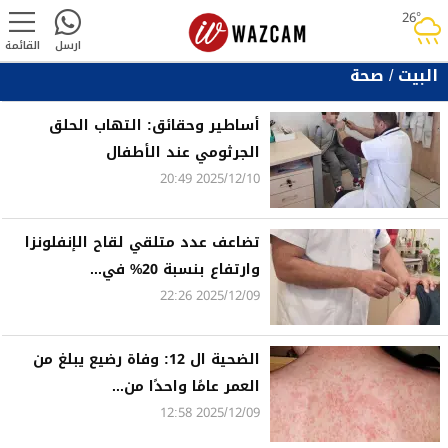
26°
rainy
ارسل
القائمة
البيت
/
صحة
أساطير وحقائق: التهاب الحلق
الجرثومي عند الأطفال
2025/12/10 20:49
تضاعف عدد متلقي لقاح الإنفلونزا
وارتفاع بنسبة 20% في...
2025/12/09 22:26
الضحية ال 12: وفاة رضيع يبلغ من
العمر عامًا واحدًا من...
2025/12/09 12:58