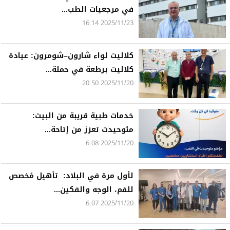
في مرجعيات الطب...
2025/11/23 16:14
كلاليت لواء شارون–شومرون: عيادة
كلاليت برطعة في حملة...
2025/11/20 20:50
خدمات طبية قريبة من البيت:
مئوحيدت تعزز من إتاحة...
2025/11/20 6:08
لأول مرة في البلاد: تأهيل مُخصص
للفم، الوجه والفكين...
2025/11/20 6:07