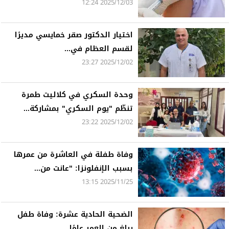
2025/12/03 12:24
اختيار الدكتور صقر خمايسي مديرًا
لقسم العظام في...
2025/12/02 23:27
وحدة السكري في كلاليت طمرة
تنظّم "يوم السكري" بمشاركة...
2025/12/02 23:22
وفاة طفلة في العاشرة من عمرها
بسبب الإنفلونزا: "عانت من...
2025/11/25 13:15
الضحية الحادية عشرة: وفاة طفل
يبلغ من العمر عامًا...