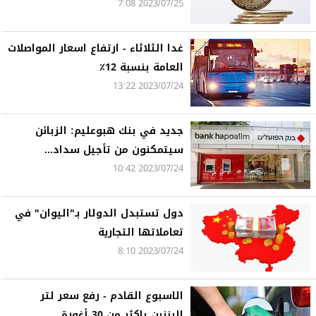
2023/07/25 7:08
غدا الثلاثاء - ارتفاع اسعار المواصلات
العامة بنسبة 12٪
2023/07/24 13:22
‏جديد في بنك هبوعليم: الزبائن
سيتمكنون من تأجيل سداد...
2023/07/24 10:42
دول تستبدل الدولار بـ"اليوان" في
تعاملاتها التجارية
2023/07/24 8:10
الاسبوع القادم - رفع سعر لتر
البنزين باكثر من 30 أغورة