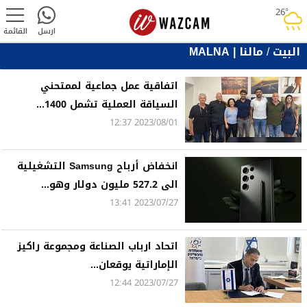
26°
rainy
ارسل
القائمة
البيت
/
مالنا | MALNA
اتفاقية عمل جماعية لممتحني
السياقة العملية تشمل 1400...
2023/08/01 12:37
انخفاض أرباح Samsung التشغيلية
الى 527.2 مليون دولار وهو...
2023/07/27 13:41
اتحاد ارباب الصناعة ومجموعة راكيز
الإماراتية يوقعان...
2023/07/27 12:44