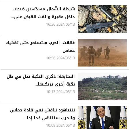
شرطة الشّمال مسدّسين ضبطت
داخل مقبرة والقت القبض على...
2024/05/13 16:36
غالانت: الحرب ستستمر حتى تفكيك
حماس
2024/05/13 10:56
المتابعة: ذكرى النكبة تحل في ظل
نكبة أخرى ترتكبها...
2024/05/13 10:13
نتنياهو: نناقش نفي قادة حماس
والحرب ستنتهي غدا إذا...
2024/05/13 10:09