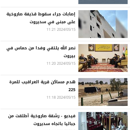
إصابات جراء سقوط قذيفة صاروخية
على مبنى في سديروت
2024/05/15 11:21
نصر الله يلتقي وفدا من حماس في
بيروت
2024/05/15 11:20
هدم مساكن قرية العراقيب للمرة
225
2024/05/15 11:18
فيديو - رشقة صاروخية أطلقت من
جباليا باتجاه سديروت