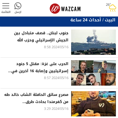
26°
rainy
ارسل
القائمة
البيت
/
أحداث 24 ساعة
جنوب لبنان.. قصف متبادل بين
الجيش الإسرائيلي وحزب الله
2024/05/16 8:58
الحرب على غزة: مقتل 5 جنود
إسرائيليين وإصابة 16 آخرين في...
2024/05/16 8:57
مصرع سائق الحافلة الشاب خالد طه
من كفرمندا بحادث طرق...
2024/05/16 3:29