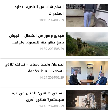
اتهام شاب من الناصرة بتجارة
المخدرات
2024/05/29 18:10
فيديو وصور من الشمال - الجيش
يرفع جهوزيته للقصوى ولواء...
2024/05/29 14:39
ليبرمان ولبيد وساعر - تحالف ثلاثي
بهدف اسقاط حكومة...
2024/05/29 14:24
تساحي هنغبي: القتال في غزة
سيستمر7 شهور أخرى
2024/05/29 14:18