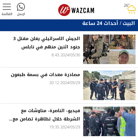
26°
rainy
ارسل
القائمة
البيت
/
أحداث 24 ساعة
الجيش الاسرائيلي يعلن مقتل 3
جنود اثنين منهم في نابلس
2024/05/30 8:43
مصادرة معدات في بسمة طبعون
2024/05/29 20:12
فيديو- الناصرة- مناوشات مع
الشرطة خلال تظاهرة تضامن مع...
2024/05/29 19:35