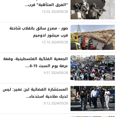
"الفرق المتأهبة" قرب...
2024/05/28 13:02
صور - مصرع سائق بانقلاب شاحنة
قرب ميشور ادوميم
2024/05/28 12:10
الجمعية الفلكية الفلسطينية- وقفة
عرفة يوم السبت 15-6،...
2024/05/28 9:51
المستشارة القضائية لبن غفير: ليس
لديك صلاحية استدعاء...
2024/05/28 9:12