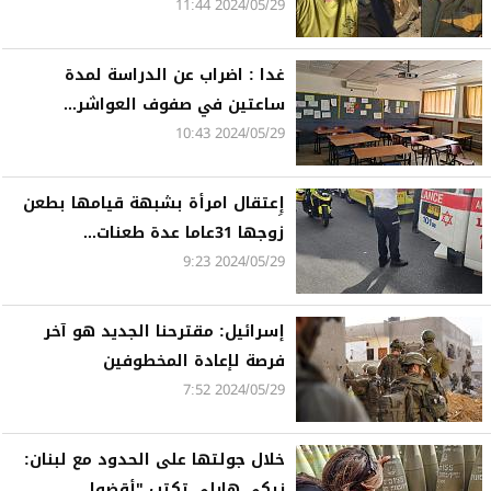
2024/05/29 11:44
غدا : اضراب عن الدراسة لمدة
ساعتين في صفوف العواشر...
2024/05/29 10:43
إِعتقال امرأة بشبهة قيامها بطعن
زوجها 31عاما عدة طعنات...
2024/05/29 9:23
إسرائيل: مقترحنا الجديد هو آخر
فرصة لإعادة المخطوفين
2024/05/29 7:52
خلال جولتها على الحدود مع لبنان:
نيكي هايلي تكتب "أقضوا...