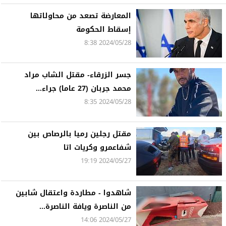
المعارضة تصعد من محاولاتها
إسقاط الحكومة
2024/05/28 8:38
جسر الزرقاء- مقتل الشاب مراد
محمد جربان (27 عاما) جراء...
2024/05/28 8:35
مقتل رجلين رميا بالرصاص بين
شفاعمرو وكريات اتا
2024/05/27 19:19
شاهدوا - مطاردة واعتقال شابين
من الناصرة ويافة الناصرة...
2024/05/27 14:06