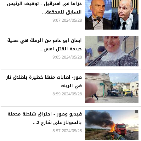
دراما في اسرائيل - توقيف الرئيس
السابق للمحكمة...
2024/05/28 9:07
ايمان ابو غانم من الرملة هي ضحية
جريمة القتل امس...
2024/05/28 9:05
صور- اصابات منها خطيرة باطلاق نار
في الرينة
2024/05/28 8:59
فيديو وصور - احتراق شاحنة محملة
بالسولار على شارع 2...
2024/05/28 8:57