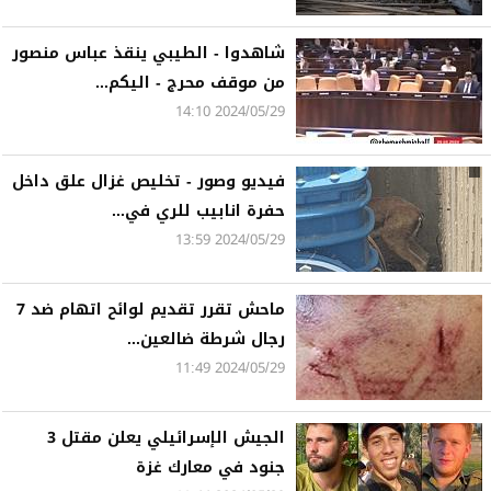
شاهدوا - الطيبي ينقذ عباس منصور
من موقف محرج - اليكم...
2024/05/29 14:10
فيديو وصور - تخليص غزال علق داخل
حفرة انابيب للري في...
2024/05/29 13:59
ماحش تقرر تقديم لوائح اتهام ضد 7
رجال شرطة ضالعين...
2024/05/29 11:49
الجيش الإسرائيلي يعلن مقتل 3
جنود في معارك غزة