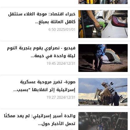
خبراء اقتصاد: موجة الغلاء ستثقل
كاهل العائلة بمبلغ...
2025/01/01 6:50
فيديو - نصراوي يقوم بتجربة النوم
ليلة واحدة في خيمة...
2024/12/31 19:45
صورة- تضرر مروحية عسكرية
إسرائيلية إثر انقلابها "بسبب...
2024/12/31 19:27
والدة أسير إسرائيلي: لم يعد ممكنًا
تحمل الأخبار حول...