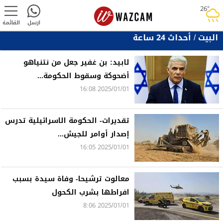
26°
rainy
ارسل
القائمة
البيت
/
أحداث 24 ساعة
لابيد: بن غفير جعل من نتنياهو
أضحوكة وسقوط الحكومة...
2025/01/01 16:08
تقديرات- الحكومة الاسرائيلية تدرس
إصدار أوامر للجيش...
2025/01/01 16:05
معالوت ترشيحا- وفاة سيدة بسبب
افراطها بشرب الكحول
2025/01/01 8:06