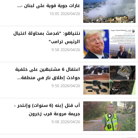
غارات جوية قوية على لبنان -...
2026/04/26 10:05
نتنياهو: "صُدِمتُ بمحاولة اغتيال
الرئيس ترامب"
2026/04/26 9:58
اعتقال 6 مشتبهين على خلفية
حوادث إطلاق نار في منطقة...
2026/04/26 9:50
أب قتل إبنه (6 سنوات) وإنتحر -
جريمة مروعة قرب زخرون
2026/04/26 9:08