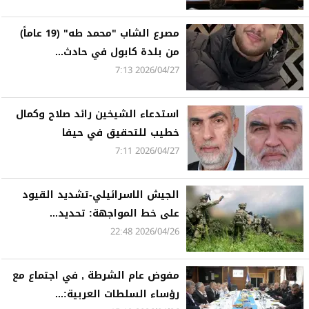
مصرع الشاب "محمد طه" (19 عاماً)
من بلدة كابول في حادث...
2026/04/27 7:13
استدعاء الشيخين رائد صلاح وكمال
خطيب للتحقيق في حيفا
2026/04/27 7:11
الجيش الاسرائيلي-تشديد القيود
على خط المواجهة: تحديد...
2026/04/26 22:48
مفوض عام الشرطة , في اجتماع مع
رؤساء السلطات العربية:...