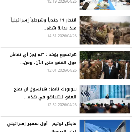
2026/04/26 15:19
انتحار 11 جندياً وشرطياً إسرائيلياً
منذ بداية شهر...
2026/04/26 14:51
هرتسوغ يؤكد : "لم يُجرَ أي نقاش
حول العفو حتى الآن، ومن...
2026/04/26 13:01
نيويورك تايمز: هرتسوغ لن يمنح
العفو لنتنياهو في هذه...
2026/04/26 12:52
مايكل لوتيم - أول سفير إسرائيلي
لدى الصومال