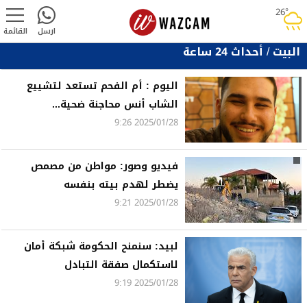
26°
rainy
ارسل
القائمة
البيت
/
أحداث 24 ساعة
اليوم : أم الفحم تستعد لتشييع
الشاب أنس محاجنة ضحية...
2025/01/28 9:26
فيديو وصور: مواطن من مصمص
يضطر لهدم بيته بنفسه
2025/01/28 9:21
لبيد: سنمنح الحكومة شبكة أمان
لاستكمال صفقة التبادل
2025/01/28 9:19