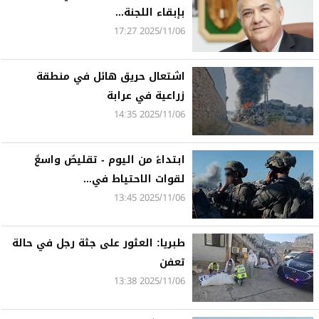
بإبقاء اللجنة...
2025/11/06 17:27
اشتعال حريق هائل في منطقة
زراعية في عرابة
2025/11/06 14:35
ابتداءً من اليوم - تقليصٌ واسعٌ
لقوات الاحتياط في...
2025/11/06 13:45
طبريا: العثور على جثة رجل في حالة
تعفن
2025/11/06 13:38