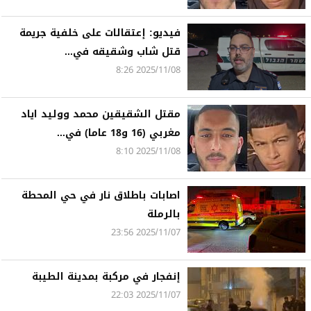
فيديو: إعتقالات على خلفية جريمة
قتل شاب وشقيقه في...
2025/11/08 8:26
مقتل الشقيقين محمد ووليد اياد
مغربي (16 و18 عاما) في...
2025/11/08 8:10
اصابات باطلاق نار في حي المحطة
بالرملة
2025/11/07 23:56
إنفجار في مركبة بمدينة الطيبة
2025/11/07 22:03