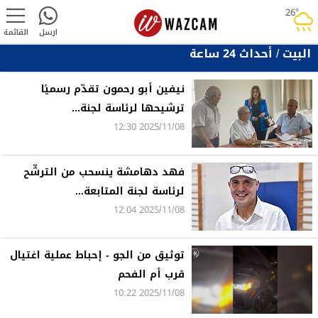
26°
rainy
ارسل
القائمة
البيت
/
أحداث 24 ساعة
نيفين أبو رحمون تقدّم رسميًا
ترشيحها لرئاسة لجنة...
2025/11/08 12:30
فهد دهامشة ينسحب من الترشّح
لرئاسة لجنة المتابعة...
2025/11/08 12:04
توثيق من الجو - إحباط عملية اغتيال
قرب أم الفحم
2025/11/08 10:22