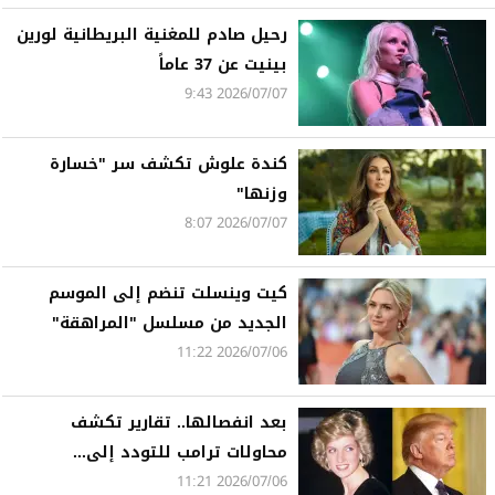
رحيل صادم للمغنية البريطانية لورين
بينيت عن 37 عاماً
2026/07/07 9:43
كندة علوش تكشف سر "خسارة
وزنها"
2026/07/07 8:07
كيت وينسلت تنضم إلى الموسم
الجديد من مسلسل "المراهقة"
2026/07/06 11:22
بعد انفصالها.. تقارير تكشف
محاولات ترامب للتودد إلى...
2026/07/06 11:21