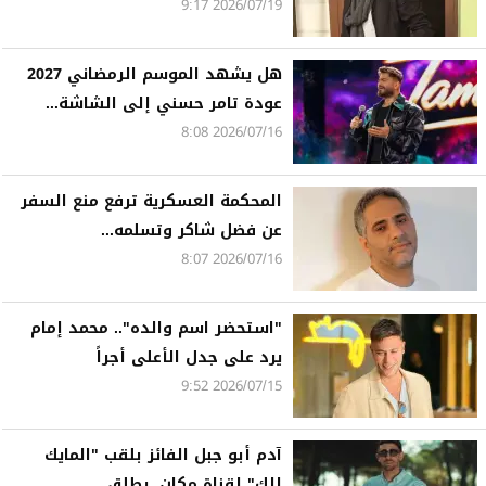
2026/07/19 9:17
هل يشهد الموسم الرمضاني 2027
عودة تامر حسني إلى الشاشة...
2026/07/16 8:08
المحكمة العسكرية ترفع منع السفر
عن فضل شاكر وتسلمه...
2026/07/16 8:07
"استحضر اسم والده".. محمد إمام
يرد على جدل الأعلى أجراً
2026/07/15 9:52
آدم أبو جبل الفائز بلقب "المايك
إلك" لقناة مكان، يطلق...