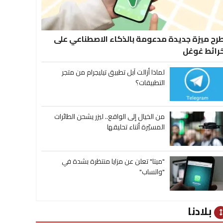
رح ميزة جديدة مدعومة بالذكاء الاصطناعي على
رائط غوغل
لماذا أزالت آبل تطبيق تيليجرام من متجر
التطبيقات؟
من الخيال إلى الواقع.. ليزر يشحن الطائرات
المسيّرة أثناء تحليقها
"ميتا" تعلن عن مزايا منتظرة بشدة في
"واتساب"
بلادنا
heig