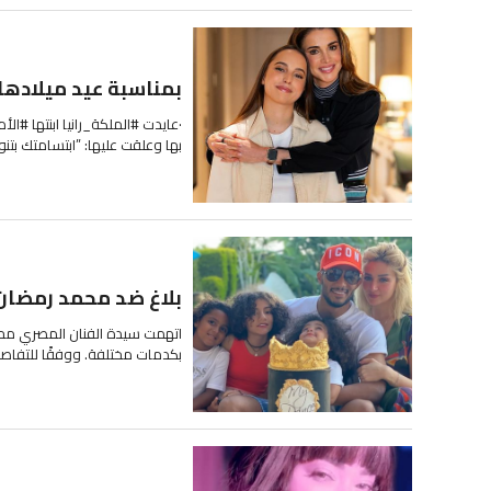
بمناسبة عيد ميلادها.
·عايدت #الملكة_رانيا ابنتها #
بها وعلقت عليها: ”ابتسامتك بتنو
بلاغ ضد محمد رمضان 
اتهمت سيدة الفنان المصري محمد 
بكدمات مختلفة. ووفقًا للتفاصيل 