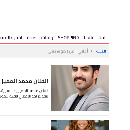
البيت
بلادنا
SHOPPING
وفيات
صحة
اخبار عالمية
البيت
أغاني | فن | موسيقى
arrow_back
الفنان محمد الممیز 
لتقدیم احد الاعمال الفنیة للمو