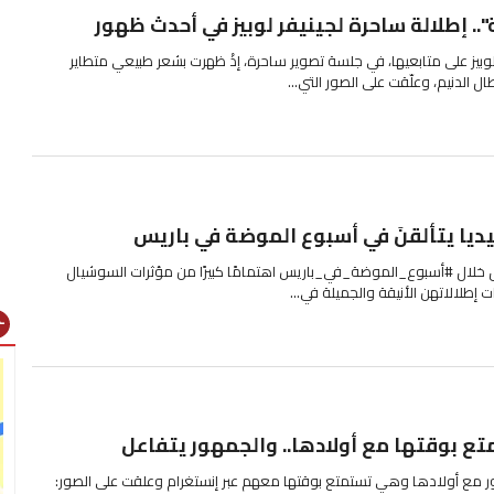
.. إطلالة ساحرة لجينيفر لوبيز في أحدث ظهور
لوبيز على متابعيها، في جلسة تصوير ساحرة، إذْ ظهرت بشعر طبيعي متطاير
 الدنيم، وعلّقت على الصور التي...
يا يتألقنَ في أسبوع الموضة في باريس
 خلال #أسبوع_الموضة_في_باريس اهتمامًا كبيرًا من مؤثرات السوشيال
 إطلالاتهن الأنيقة والجميلة في...
gns
ع بوقتها مع أولادها.. والجمهور يتفاعل
 مع أولادها وهي تستمتع بوقتها معهم عبر إنستغرام وعلقت على الصور: