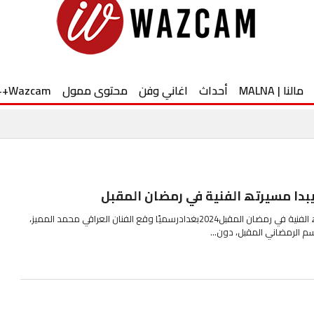
مالنا | MALNA
أحداث
اغاني وفن
محتوى ممول
Wazcam++
یبدا مسیرتھ الفنیة في رمضان المقبل
الفنان محمد الممیز یبدا مسیرتھ الفنیة في رمضان المقبل2024بغدادرسمیًا وقع الفنان العراقي محمد الممیز،
سم الرمضاني المقبل، دون...