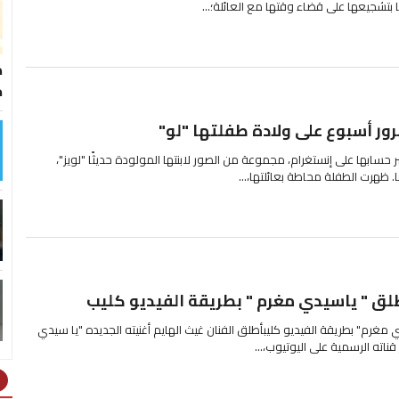
بتشجيعها على قضاء وقتها مع العائلة؛...
ط
خ
ور أسبوع على ولادة طفلتها "لو"
سابها على إنستغرام، مجموعة من الصور لابنتها المولودة حديثًا "لويز"،
ا. ظهرت الطفلة محاطة بعائلتها،...
طلق " ياسيدي مغرم " بطريقة الفيديو كليب
 مغرم" بطريقة الفيديو كليبأطلق الفنان غيث الهايم أغنيته الجديده "يا سيدي
ناته الرسمية على اليوتيوب،...
ht