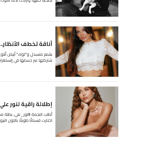
بصحبة كلبها، وارتدت بدلة سوداء أن
أناقة تخطف الأنظار..
بشعر منسدل و"لوك" أبيض أنثوي،
شاركتها عبر حسابها في إنستغرام
إطلالة راقية لنور عل
أطلت النجمة #نور_علي، بطلة مس
اختارت فستانًا طويلًا باللون الن