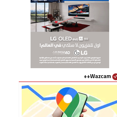
Wazcam++
vital_si