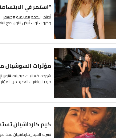
"استمر في الابتسامة"
أطلّت النجمة العالمية #جينيفر_
وكروب توب أبيض اللون مع البنطال
مؤثرات السوشيال ميد
شهدت فعاليات ديفيليه #لوريال
ميديا. ونشرت العديد من المؤثرات
كيم كارداشيان تستمت
نشرت #كيم_كارداشيان عدة صور