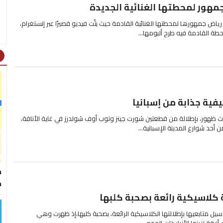
مهور لمحطتها الغنائية الجديدة
ياض جمهورها لمحطتها الغنائية القادمة حيث بثّت فيديو قصيرًا عبر إنستغرام،
حطة القادمة فيه طرح ألبومها...
ht
يفية جذابة من إسبانيا
دث ظهور، بإطلالة من قطعتين شورت جينز وتوب أوف شولدرز في غاية الأناقة،
أحد شوارع المدينة الإسبانية...
ط
خ
 كلاسيكية رائعة بصحبة كلبها
يل متابعيها بإطلالتها الكلاسيكية الرائعة، بصحبة كلبها،إذ ظهرت وهي