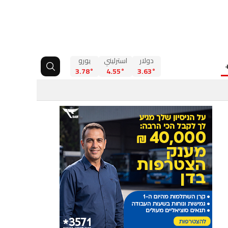
دولار
استرليني
يورو
3.78°
4.55°
3.63°