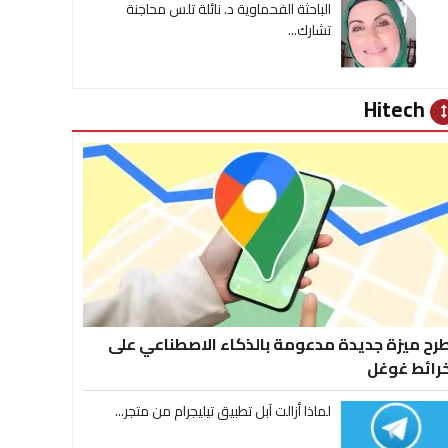
الباحثة الفحماوية د. نائلة تلس محاجنة
تشارك...
Hitech
heig
رح ميزة جديدة مدعومة بالذكاء الاصطناعي على
رائط غوغل
لماذا أزالت آبل تطبيق تيليجرام من متجر...