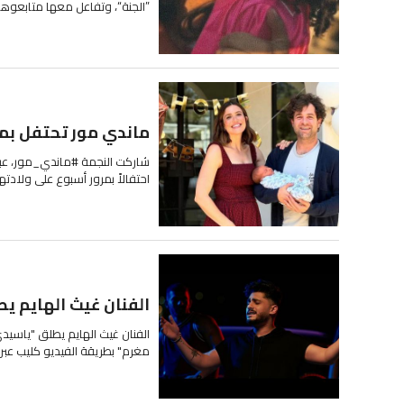
”الجنة“، وتفاعل معها متابعوها 
ماندي مور تحتفل بمر
شاركت النجمة #ماندي_مور، عبر ح
احتفالاً بمرور أسبوع على ولادته
الفنان غيث الهايم ي
الفنان غيث الهايم يطلق "ياسيدي
مغرم" بطريقة الفيديو كليب عبر ق