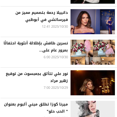
دانييلا رحمة بتصميم مميز من
فيرساتشي في أبوظبي
2025/10/30 12:41
نسرين طافش بإطلالة أنثوية احتفالًا
بمرور عام على...
2025/10/30 6:00
نور علي تتألق بجمبسوت من توقيع
زهير مراد
2025/10/29 7:00
ميرنا كوزا تطلق ميني ألبوم بعنوان
" الحب حلو"