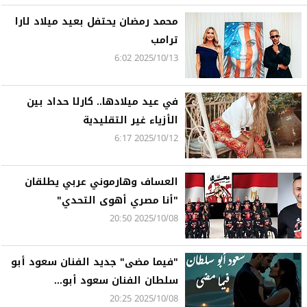
محمد رمضان يحتفل بعيد ميلاد لارا
ترامب
2025/10/13 6:02
في عيد ميلادها.. كارلا حداد بين
الأزياء غير التقليدية
2025/10/12 6:17
العساف وهارموني عربي يطلقان
"أنا مصري أهوى التحدي"
2025/10/08 20:50
"فيما مضى" جديد الفنان سعود أبو
سلطان الفنان سعود أبو...
2025/10/08 20:25