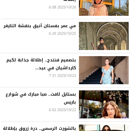
2025/10/26 6:08
مي عمر بفستان أنيق بنقشة التايغر
2025/10/25 6:29
بتصميم فنتدج.. إطلالة جذابة لكيم
كارداشيان في عيد...
2025/10/23 7:31
بستايل لافت.. صبا مبارك في شوارع
باريس
2025/10/22 6:02
بالشورت الرسمي.. درة زروق بإطلالة