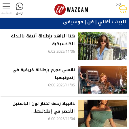
26°
rainy
ارسل
القائمة
البيت
/
أغاني | فن | موسيقى
هنا الزاهد بإطلالة أنيقة بالبدلة
الكلاسيكية
2025/11/06 6:02
نانسي عجرم بإطلالة خريفية في
إندونيسيا
2025/11/05 6:00
دانييلا رحمة تختار لون الباستيل
الأخضر في إطلالتها...
2025/11/04 6:00