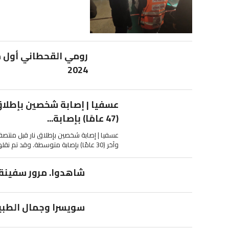
رومي القحطاني أول 
2024
عسفيا | إصابة شخصين بإطلاق 
(47 عامًا) بإصابة...
وآخر (30 عامًا) بإصابة متوسطة. وقد تم نقلهما الى مستشفى...
شاهدوا. مرور سفينة 
سويسرا وجمال الطبيع