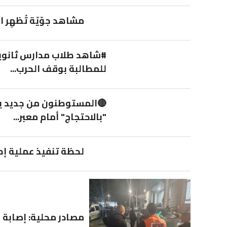
مشاهد جوّيّة تُظهِر 
#شاهد طلاب مدارس ثانوية
للمطالبة بوقف الحرب...
🔴المستوطنون من جديد ي
"بالاحتجاج" أمام معبر...
لحظة تنفيذ عملية إطل
مصادر محلية: إصابة ش