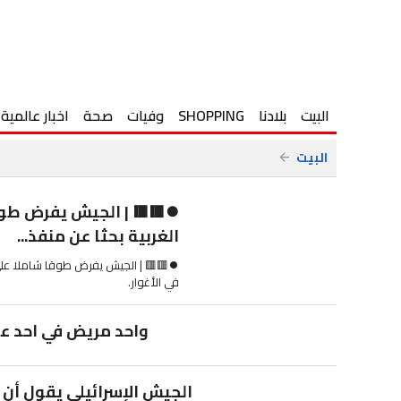
البيت
بلادنا
SHOPPING
وفيات
صحة
اخبار عالمية
البيت
arrow_back
⏺🟥🟥 | الجيش يفرض طوقا
الغربية بحثا عن منفذ...
⏺🟥🟥 | الجيش يفرض طوقا شاملا على أ
في الأغوار.
واحد مريض في احد عوا
الجيش الإسرائيلي يقول أن