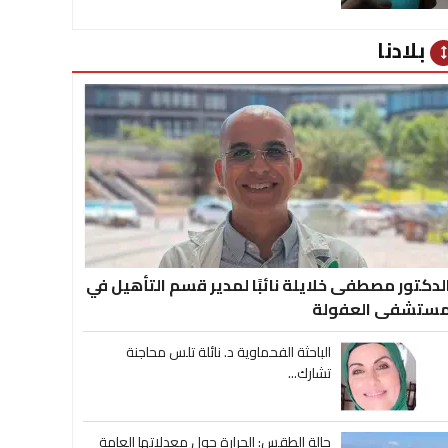
بلادنا
heig
لدكتور مصطفى خلايلة نائبًا لمدير قسم التأهيل في
ستشفى العفولة
الباحثة الفحماوية د. نائلة تلس محاجنة
تشارك...
حالة الطقس: الحرارة حول معدلاتها العامة