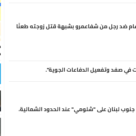
ام ضد رجل من شفاعمرو بشبهة قتل زوجته طعنًا
ط
خ
 في صفد وتفعيل الدفاعات الجوية".