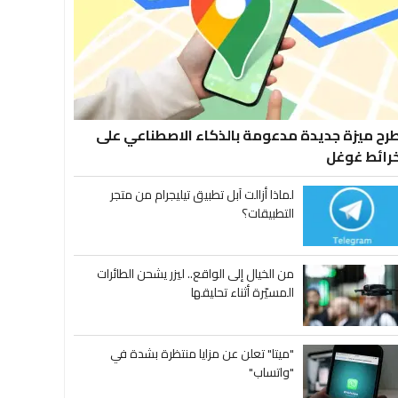
رح ميزة جديدة مدعومة بالذكاء الاصطناعي على
رائط غوغل
لماذا أزالت آبل تطبيق تيليجرام من متجر
التطبيقات؟
من الخيال إلى الواقع.. ليزر يشحن الطائرات
المسيّرة أثناء تحليقها
"ميتا" تعلن عن مزايا منتظرة بشدة في
"واتساب"