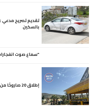
تقديم تصريح مدعي ع
بالسكين
"سماع صوت انفجارات
إطلاق 20 صاروخًا من جنوب لبنان على "شلومي" عند الحدود الشمالية.