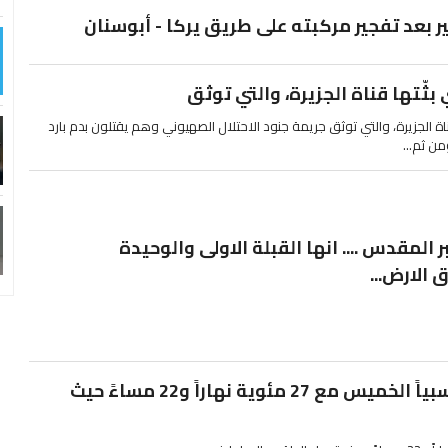
 بعد تفجير مركبته على طريق يركا - أبوسنان
ثّتها قناة الجزيرة، والتي توثق
اة الجزيرة، والتي توثق جريمة جنود الاحتلال الصهيوني وهم يقتلون بدم بارد
من ثم...
المقدس .... انها القبلة الاولى والوحيدة
الارض...
الراصد الجوي: طقس حار نسبياً الخميس مع 27 مئوية نهاراً و22 مساءً حيث