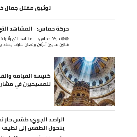
توثيق مقتل جمال خير
حركة حماس: - المشاهد التي ب
🟢🟢 حركة حماس: - المشاهد التي بثّتها قن
شابَين مدنيين أعزَلين يرفعان شارات بيضاء، و
كنيسة القيامة والقبر 
للمسيحيين في مشارق 
يتحول الطقس إلى لطيف