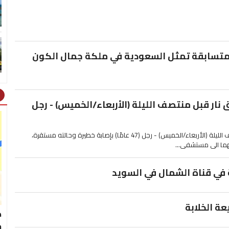
متسابقة تمثل السعودية في ملكة جمال الكون
ht
نار قبل منتصف الليلة (الأربعاء/الخميس) - رجل
عسفيا | إصابة شخصين بإطلاق نار قبل منتصف الليلة (الأربعاء/الخميس) - رجل (47 عامًا) بإصابة خطيرة وحالته مستقرة،
في قناة الشمال في السويد
ة الخلابة
ط
خ