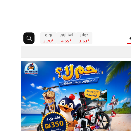
دولار
استرليني
يورو
3.78°
4.55°
3.63°