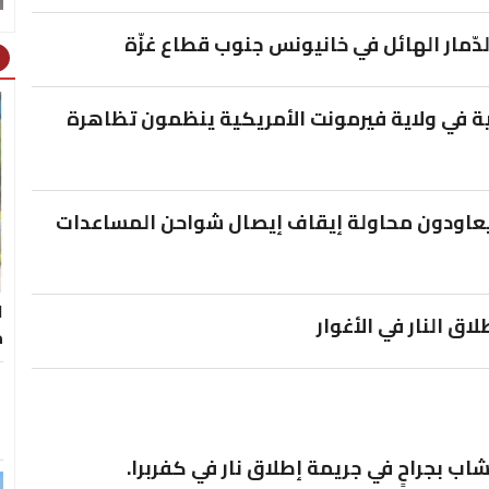
الدّمار الهائل في خانيونس جنوب قطاع غزّة
ht
 في ولاية فيرمونت الأمريكية ينظمون تظاهرة
عاودون محاولة إيقاف إيصال شواحن المساعدات
ا
اق النار في الأغوار
م
اب بجراحٍ في جريمة إطلاق نار في كفربرا.