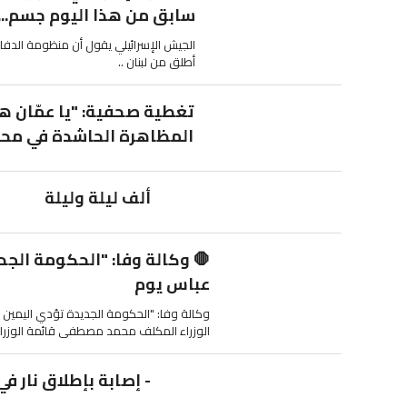
سابق من هذا اليوم جسم...
الجيش الإسرائيلي يقول أن منظومة ال
أطلق من لبنان ..
تغطية صحفية: "يا عمّان ه
المظاهرة الحاشدة في محيط
ألف ليلة وليلة
🛑 وكالة وفا: "الحكومة الج
عباس يوم
وكالة وفا: "الحكومة الجديدة تؤدي اليمين 
الوزراء المكلف محمد مصطفى قائمة الوزراء ا
- إصابة بإطلاق نار في