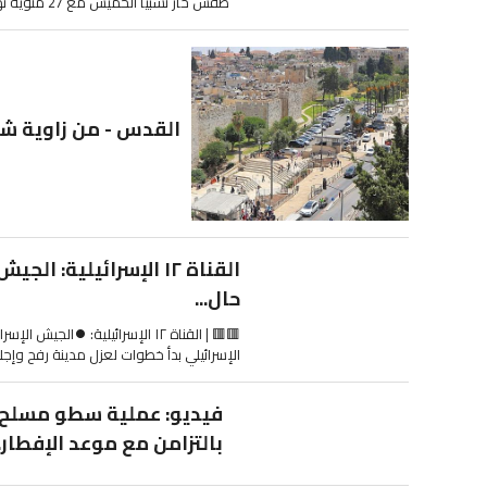
طقس حار نسبياً الخميس مع 27 مئوية نهاراً و22 مساءً حيث يتحول الطقس إلى لطيف
القدس - من زاوية شا
القناة ١٢ الإسرائيلية
حال...
🟥🟥 | القناة ١٢ الإسرائيلية: 
الإسرائيلي بدأ خطوات لعزل مدينة رفح وإجلا
فيديو: عملية سطو مسلح 
بالتزامن مع موعد الإفطار.