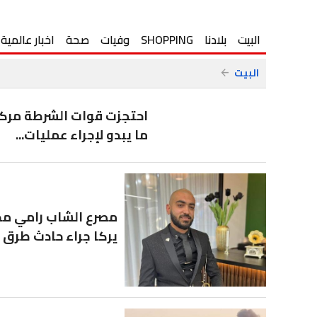
البيت
بلادنا
SHOPPING
وفيات
صحة
اخبار عالمية
البيت
arrow_back
ما يبدو لإجراء عمليات...
مصرع الشاب رامي مح
يركا جراء حادث طرق م