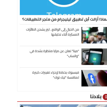
ماذا أزالت آبل تطبيق تيليجرام من متجر التطبيقات؟
من الخيال إلى الواقع.. ليزر يشحن الطائرات
المسيّرة أثناء تحليقها
"ميتا" تعلن عن مزايا منتظرة بشدة في
"واتساب"
فيسبوك يخطط لإجراء تغييرات كبيرة
لمنافسة "تيك توك"
بلادنا
heig