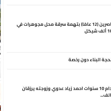
حيفا: القبض على 3 قاصرين (12 عامًا) بتهمة سرقة محل مجوهرات في
ك
حجة البناء دون رخصة
طرعان .... بعد انتظار دام 10 سنوات احمد زياد عدوي وزوجته يرزقان
لف...