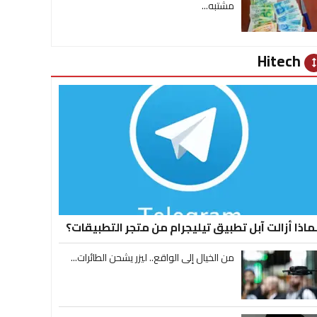
مشتبه...
Hitech
heig
ماذا أزالت آبل تطبيق تيليجرام من متجر التطبيقات؟
من الخيال إلى الواقع.. ليزر يشحن الطائرات...