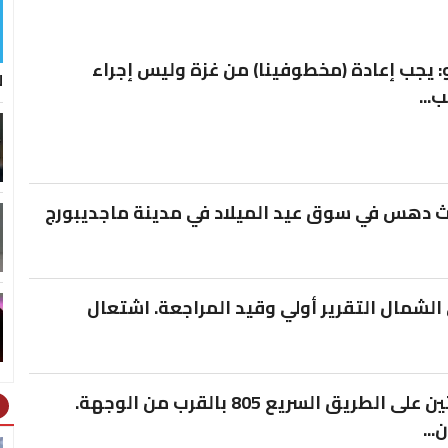
و: يجب إعادة (مخطوفينا) من غزة وليس إجراء
ل
...
ا في حادث دهس في سوق عيد الميلاد في مدينة ماجديبورج
الشمال التقرير أولي وقيد المراجعة. اشتعال
حادث سير بين سيارتين خاصتين على الطريق السريع 805 بالقرب من الوجهة.
ht
..