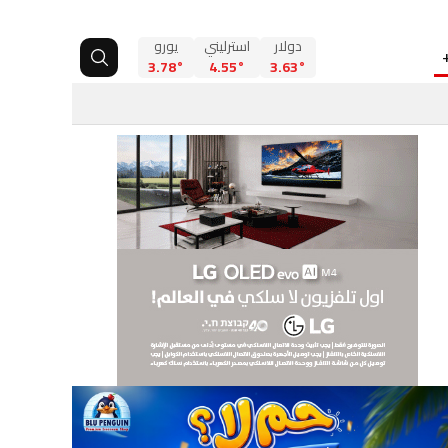
دولار
استرليني
يورو
3.78°
4.55°
3.63°