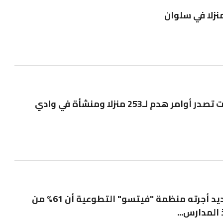
منزلا في سلوان
أزمة السكن: السلطات تصدر أوامر هدم لـ253 منزلا ومنشأة في وادي
أظهرت نتائج مسح جديد أجرته منظمة "فيتسو" التطوعية أن 61% من
 المدارس...