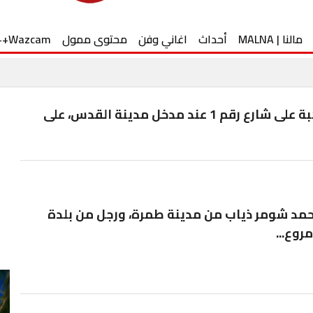
مالنا | MALNA
أحداث
اغاني وفن
محتوى ممول
Wazcam++
احتجزت قوات الشرطة مركبة على شارع رقم 1 عند مدخل مدينة القدس، على
مد شومر ذياب من مدينة طمرة، ورجل من بلدة
روع...