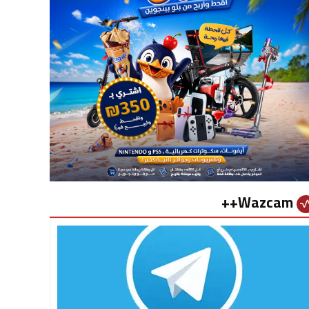
Wazcam++
vital_si