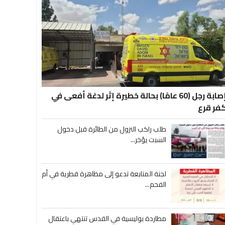
إصابة رجل (60 عامًا) بحالة خطيرة إثر لدغة أفعى في
فر قرع
طلب راكب النزول من الطائرة قبل دخول
السبت يؤخر...
لجنة المتابعة تدعو إلى مظاهرة قطرية في أم
الفحم...
مطاردة بوليسية في القدس تنتهي باعتقال