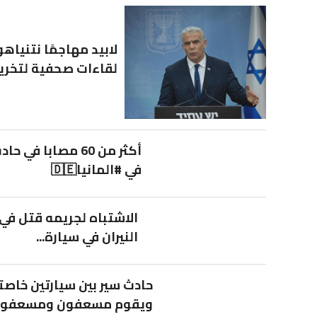
لابيد مهاجمًا نتنياه
لقاءات صحفية لتخريب
أكثر من 60 مصاب
في #المانيا🇩🇪
الاشتباه لجريمه قتل في 
النيران في سيارة...
ويقوم مسعفون ومسعفون.