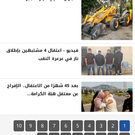
فيديو - اعتقال 4 مشتبهين بإطلاق
نار في عرعرة النقب
بعد 45 شهرًا من الاعتقال.. الإفراج
عن معتقل هبّة الكرامة...
10
9
8
7
6
5
4
3
2
1