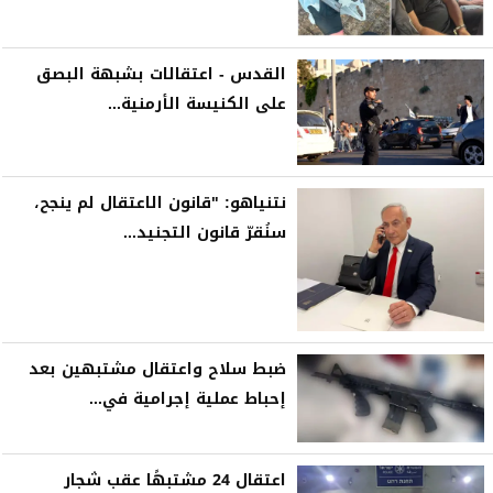
القدس - اعتقالات بشبهة البصق
على الكنيسة الأرمنية...
نتنياهو: "قانون الاعتقال لم ينجح،
سنُقرّ قانون التجنيد...
ضبط سلاح واعتقال مشتبهين بعد
إحباط عملية إجرامية في...
اعتقال 24 مشتبهًا عقب شجار