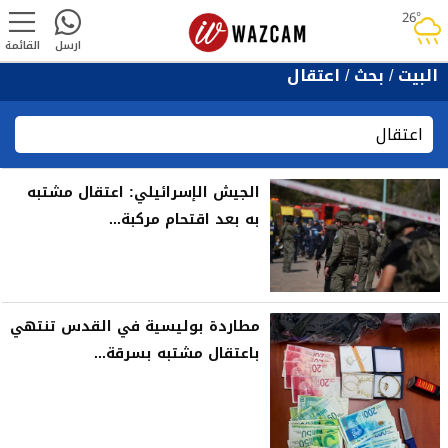
26°
rainy
ارسل
القائمة
البيت
/
بحث
/
اعتقال
الجيش الإسرائيلي: اعتقال مشتبه
به بعد اقتحام مركبة...
مطاردة بوليسية في القدس تنتهي
باعتقال مشتبه بسرقة...