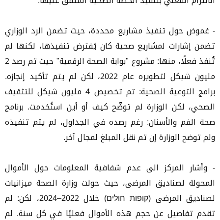
الالتزام الفعلي بتنفيذ الخطة الصحية المتفق عليها.
- غموض حول تنفيذ مشاريع محددة، حيث تضمن الرد الوزاري
تضمن إشارات لمشاريع صحية كان يُفترض تنفيذها، لكنها لم
تُنفذ فعلًا، منها: مشروع "بوابة الصحة الرقمية" حيث تم رصد 2
مليون شيكل لتطويره عام 2022، لكن لم يتم تأكيد إنجازه.
برامج التوعية الصحية: تم تخصيص 4 مليون شيكل للتثقيف
الصحي، لكن الوزارة لم توضّح كيف أو أين استُخدمت. برنامج
صحة الفم والأسنان: رغم رصده في الجداول، لم يتم تنفيذه
ولم توضح الوزارة إن تم نقل المبلغ لمجال آخر.
- وأشار المركز الى عدم شفافية المعلومات حول الأموال
المحولة لصناديق المرضى، حيث حولت وزارة الصحة ميزانيات
لصناديق المرضى (קופות חולים) خلال 2022–2024، لكن: لم
تقدم تفاصيل عن حجم هذه الأموال فعليًا في كل سنة. لم