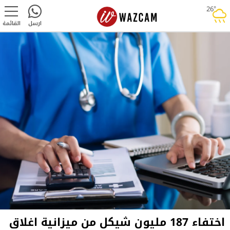
26°
rainy
ارسل
القائمة
اختفاء 187 مليون شيكل من ميزانية اغلاق