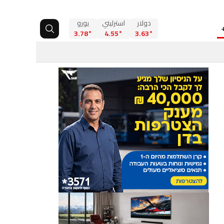
دولار
استرليني
يورو
3.78°
4.55°
3.63°