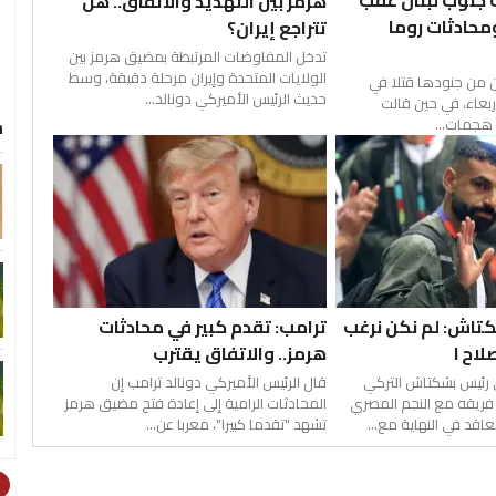
جنوب لبنان عقب
هرمز بين التهديد والاتفاق.. هل
محادثات روما
تتراجع إيران؟
تدخل المفاوضات المرتبطة بمضيق هرمز بين
الولايات المتحدة وإيران مرحلة دقيقة، وسط
ين من جنودها قتلا في
حديث الرئيس الأميركي دونالد...
ربعاء، في حين قالت
س
ن هجمات...
تاش: لم نكن نرغب
ترامب: تقدم كبير في محادثات
اح l
هرمز.. والاتفاق يقترب
رئيس بشكتاش التركي
قال الرئيس الأميركي دونالد ترامب إن
ريقه مع النجم المصري
المحادثات الرامية إلى إعادة فتح مضيق هرمز
اقد في النهاية مع...
تشهد "تقدما كبيرا"، معربا عن...
ht