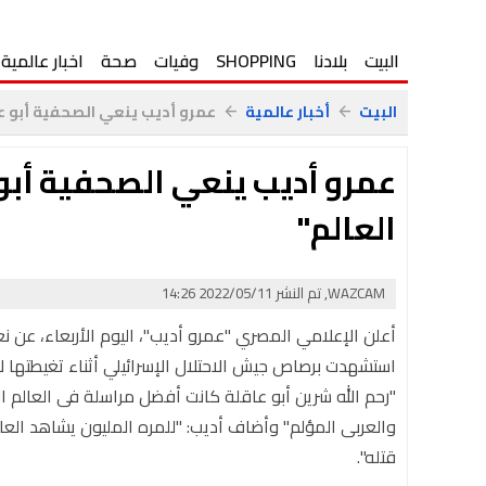
البيت
بلادنا
SHOPPING
وفيات
صحة
اخبار عالمية
البيت
أخبار عالمية
عمرو أديب ينعي الصحفية أبو عا
arrow_back
arrow_back
عمرو أديب ينعي الصحفية أبو
العالم"
WAZCAM, تم النشر 2022/05/11 14:26
أعلن الإعلامي المصري "عمرو أديب"، اليوم الأربعاء، عن نع
استشهدت برصاص جيش الاحتلال الإسرائيلي أثناء تغيطتها لأ
"رحم الله شرين أبو عاقلة كانت أفضل مراسلة فى العالم
والعربى المؤلم" وأضاف أديب: "للمره المليون يشاهد العال
قتله".