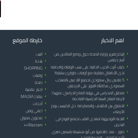
اهم الاخبار
خارطة الموقع
arrow_left
إليكم تقرير وزارة الصحة حول وضع العائدين من
arrow_left
البيت
أسر حماس
arrow_left
بلادنا
arrow_left
كيف أثرت الحرب الحالية على نسب الوفاة والاصابة
SHOPPING
arrow_left
لدى الأطفال مقارنة مع أوقات طوارئ سابقة!
arrow_left
وفيات
arrow_left
5 ملايين ريال سعودي لجميع اللاعبين بالمنتخب
arrow_left
صحة
السعودي مكافأة الفوز على الارجنتين
arrow_left
اخبار عالمية
arrow_left
تعطيل المدراس في نهاية العام الدراسي: تمهيدًا
arrow_left
مالنا | MALNA
لأزمة افتتاح السنة الدراسية القادمة
arrow_left
أحداث
arrow_left
الاتفاق بين الائتلاف والمعارضة: حل الكنيست يوم
arrow_left
اغاني وفن
الأربعاء
arrow_left
محتوى ممول
arrow_left
اللجنة التوجيهية لمنتدى النقب تجتمع اليوم في
البحرين
Wazcam++
arrow_left
arrow_left
صور - بعد طلاقها من أبو هشيمة ياسمين صبري
تأخذ إجازة في المحيط الهندي