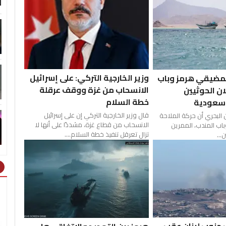
ل
وزير الخارجية التركي: على إسرائيل
 بمضيقي هرمز وباب
الانسحاب من غزة ووقف عرقلة
ان الحوثيين
خطة السلام
 سعودية
قال وزير الخارجية التركي إن على إسرائيل
 البحري أن حركة الملاحة
الانسحاب من قطاع غزة، مشددًا على أنها لا
ب المندب، الممرين ​
تزال تعرقل تنفيذ خطة السلام....
...
ht