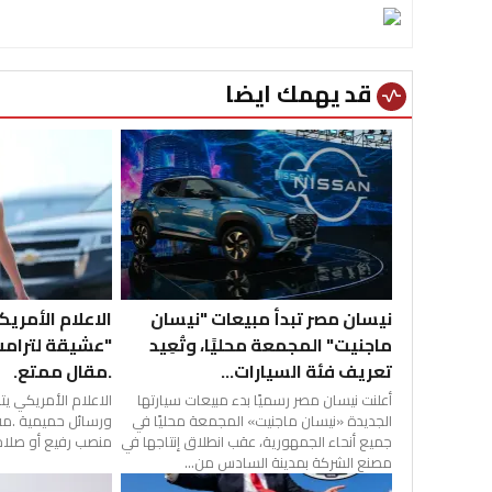
قد يهمك ايضا
vital_signs
نيسان مصر تبدأ مبيعات "نيسان
الاعلام الأمري
ماجنيت" المجمعة محليًا، وتُعِيد
"عشيقة لترامب
تعريف فئة السيارات...
.مقال ممتع.
أعلنت نيسان مصر رسميًا بدء مبيعات سيارتها
الاعلام الأمريكي ي
الجديدة «نيسان ماجنيت» المجمعة محليًا في
ورسائل حميمية .مق
جميع أنحاء الجمهورية، عقب انطلاق إنتاجها في
منصب رفيع أو صلاحي
مصنع الشركة بمدينة السادس من...