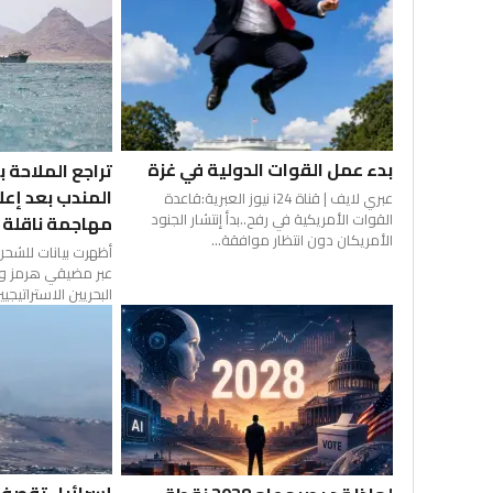
بدء عمل القوات الدولية في غزة
تراجع الملاحة
المندب بعد إعل
عبري لايف | قناة i24 نيوز العبرية:قاعدة
القوات الأمريكية في رفح..بدأ إنتشار الجنود
مهاجمة ناقلة
الأمريكان دون انتظار موافقة...
أظهرت بيانات للشحن
عبر مضيقي هرمز وبا
البحريين الاستراتيجيين