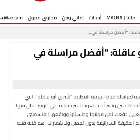
مالنا | MALNA
أحداث
اغاني وفن
محتوى ممول
Wazcam++
قلة: "أفضل مراسلة في...
 عاقلة: "أفضل مراسلة في
يه لمراسلة قناة الجزيرة القطرية "شيرين أبو عاقلة"، التي
حداث جنين ونشر أديب تغريدة عبر حسابه على "تويتر" قال فيها:
 العربى دفعت ثمن مهنتها وجنسيتها وواقعها الفلسطينى
م الحقيقة الاسرائيلية بدون تجميل ولا شعارات.. هم قتله قتله