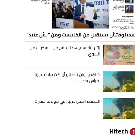
جيلوفتش يستقيل من الكنيست ومن "يش عتيد"
إنتبهوا: سحب هذا المنتج من البسكوت من
السوق
شاهدوا ولن تصدقو أن هذه بلدة عربية
,فراس بدحي :...
الجديدة المكر: حريق في موقف سيارات.
Hitech
heig