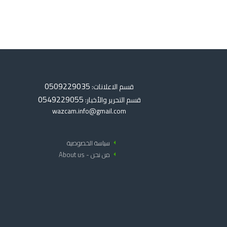
0509229035
قسم الاعلانات:
0549229055
قسم التحرير والأخبار:
wazcam.info@gmail.com
arrow_left
سياسة الخصوصية
arrow_left
من نحن - About us