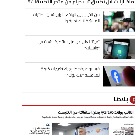
ماذا أزالت آبل تطبيق تيليجرام من متجر التطبيقات؟
من الخيال إلى الواقع.. ليزر يشحن الطائرات
المسيّرة أثناء تحليقها
"ميتا" تعلن عن مزايا منتظرة بشدة في
"واتساب"
فيسبوك يخطط لإجراء تغييرات كبيرة
لمنافسة "تيك توك"
بلادنا
heig