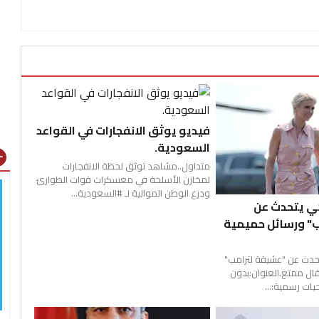
فيديو يوثق الانفجارات في القواعد
السعودية.
gns
متداول..مشاهد توثق لحظة الانفجارات
لمخازن الأسلحة في معسكرات قوات الطوارئ
ودرع الوطن الموالية لـ #السعودية...
كي يتحدث عن
" ورسائل حميمية
تحدث عن "عشيقة لترامب"
ال ممتع.العنوان:بدون
ات رسمية:...