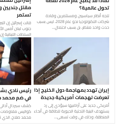
إسرائيل تقصف 
لماذا قد يصبح عام 2028 نقطة
مقتل جنديين و
تحول عالمية؟
تستمر
تتجه أنظار سياسيين ومستثمرين وقادة
شركات التكنولوجيا نحو عام 2028، ليس بسبب
قالت إسرائيل إن اثن
حدث واحد منتظر، بل بسبب احتمال...
جنوب لبنان أمس الأ
السلطات اللبنانية إ
إيران تهدد بمهاجمة دول الخليج إذا
رئيس نادي بشك
تعرضت لهجمات أمريكية جديدة
في ضم محمد صل
أمريكي جديد على أراضيها سيؤدي إلى رد
كشف سيردال أدالي 
يستهدف البنية التحتية الحيوية للطاقة في أنحاء
كواليس مفاوضات ف
المنطقة، وذلك في وقت تسعى...
محمد صلاح، الذي تع