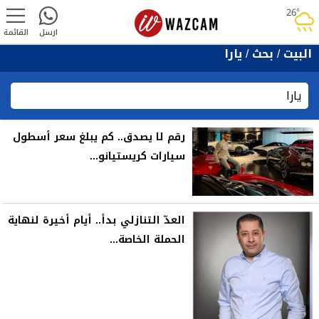
26°
rainy
ارسل
القائمة
البيت
/
بحث
/
يارا
رقم لا يصدق.. كم يبلغ سعر أسطول
سيارات كريستيانو...
العدّ التنازلي بدأ.. أيام أخيرة لنهاية
الحملة الخاصة...