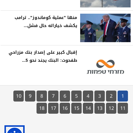
منها "عملية كوماندوز".. ترامب
يكشف خياراته حال فشل...
إقبال كبير على إصدار بنك مزراحي
طفحوت: البنك يجند نحو 5...
10
9
8
7
6
5
4
3
2
1
18
17
16
15
14
13
12
11