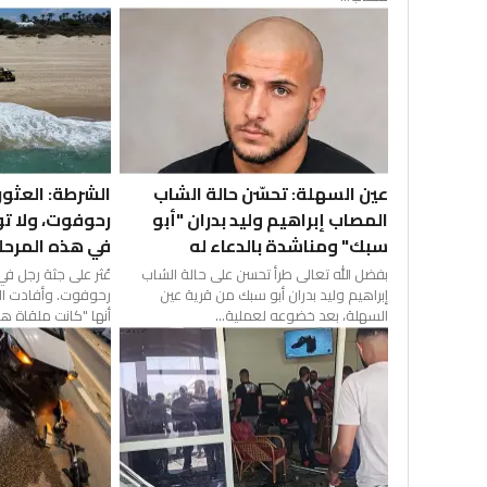
عين السهلة: تحسّن حالة الشاب
الشرطة: العثور
المصاب إبراهيم وليد بدران "أبو
رحوفوت، ولا ت
سبك" ومناشدة بالدعاء له
في هذه المرحل
بفضل الله تعالى طرأ تحسن على حالة الشاب
عُثر على جثة رجل 
إبراهيم وليد بدران أبو سبك من قرية عين
رحوفوت. وأفادت الش
السهلة، بعد خضوعه لعملية...
أنها "كانت ملقاة هن