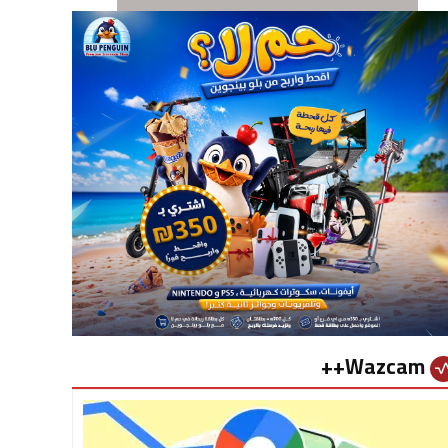
Wazcam++
vital_si