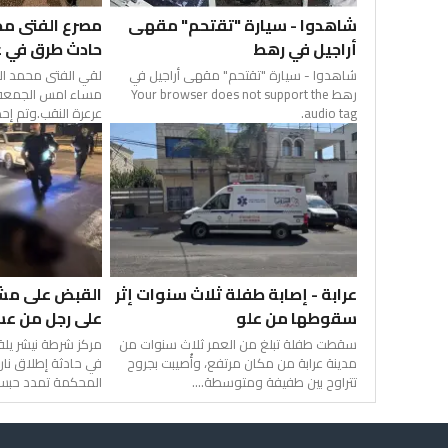
شاهدوا - سيارة "تقتحم" مقهى
مصرع الفتى مح
أراجيل في رهط
حادث طرق في ع
شاهدوا - سيارة "تقتحم" مقهى أراجيل في
رهط Your browser does not support the
مساء امس الجمعة،
audio tag.
عرعرة النقب.وتم إحضا
عرابة - إصابة طفلة ثلاث سنوات إثر
القبض على مشتب
سقوطها من علو
على رجل من عس
سقطت طفلة تبلغ من العمر ثلاث سنوات من
مركز شرطة نيشر يل
مدينة عرابة من مكان مرتفع، وأُصيبت بجروح
في حادثة إطلاق نار
تتراوح بين طفيفة ومتوسطة....
المحكمة تمدد حبسه 