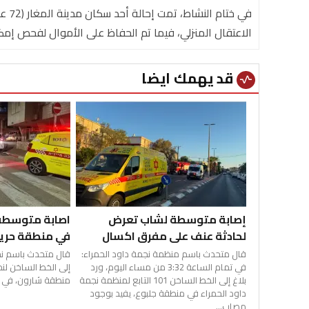
في خ
الاعتقال المنزلي، فيما تم الحفاظ على الأموال لفحص إمكا
قد يهمك ايضا
vital_signs
إصابة متوسطة لشاب تعرض
اصابة متوسطة
لحادثة عنف على مفرق اكسال
في منطقة حر
قال متحدث باسم منظمة نجمة داود الحمراء:
قال متحدث باسم نجمة
في تمام الساعة 3:32 من مساء اليوم، ورد
بلاغ إلى الخط الساخن 101 التابع لمنظمة نجمة
منطقة شارون، في تم
داود الحمراء في منطقة جلبوع، يفيد بوجود
مصاب...