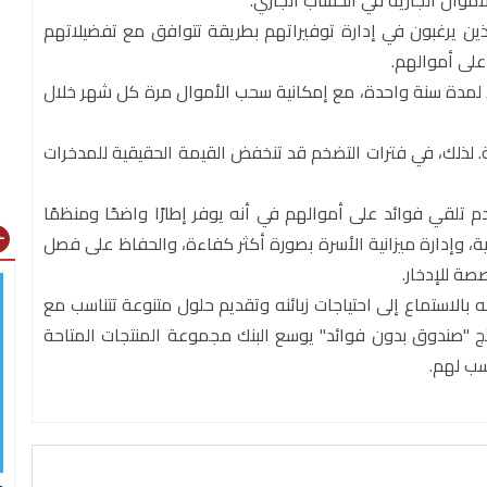
موال الجارية في الحساب الجاري.
 الذين يرغبون في إدارة توفيراتهم بطريقة تتوافق مع تفضيلاتهم
على أموالهم.
ال هذا المنتج إيداع مبالغ تبدأ من 100 شيكل لمدة سنة واحدة، مع إمكانية سحب الأموال مرة كل شهر خلال
ة. لذلك، في فترات التضخم قد تنخفض القيمة الحقيقية للمدخرات
م تلقي فوائد على أموالهم في أنه يوفر إطارًا واضحًا ومنظمًا
gns
، وإدارة ميزانية الأسرة بصورة أكثر كفاءة، والحفاظ على فصل
ة للإدخار.
 بالاستماع إلى احتياجات زبائنه وتقديم حلول متنوعة تتناسب مع
ج "صندوق بدون فوائد" يوسع البنك مجموعة المنتجات المتاحة
سب لهم.