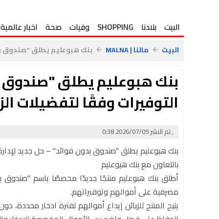
البيت
بلادنا
SHOPPING
وفيات
صحة
اخبار عالمية
البيت
مالنا | MALNA
بنك هبوعليم يطلق "صندوق بدو
arrow_back
arrow_back
بنك هبوعليم يطلق "صندوق بد
التوفيرات وفقًا لتفضيلات الز
, تم النشر 2026/07/09 0:38
بنك هبوعليم يطلق "صندوق بدون فوائد" – حل جديد لإدارة ا
بالتعاون مع بنك هبوعليم
أطلق بنك هبوعليم منتجًا جديدًا مخصصًا باسم "صندوق ب
مصرفية على أموالهم وتوفيراتهم.
يتيح المنتج للزبائن إيداع أموالهم لفترة ادخار محددة،