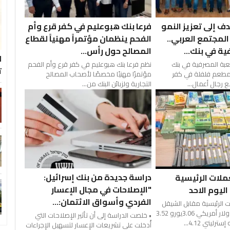
 إلى تعزيز النمو
فرعا بنك هبوعليم في كفر قرع وأم
لمجتمع العربي..
الفحم ينظمان مؤتمراً مهنياً لقطاع
ة في بنك...
المصالح حول رأس...
ل
بة المصرفية في بنك
نظم فرعا بنك هبوعليم في كفر قرع وأم الفحم
ت
 مطعم فلفلة في كفر
مؤتمرًا مهنيًا مخصصًا لأصحاب المصالح
ع رجال أعمال...
التجارية ولزبائن البنك من...
دراسة جديدة من بنك إسرائيل:
ملات الرئيسية
"الإصلاحات في مجال الإعسار
ليوم الاحد
الفردي وأسواق الائتمان:...
 الرئيسية مقابل الشيقل
اليوم 02.08.2026:دولار أمريكي 3.06يورو 3.52
• خلصت الدراسة إلى أن تأثير الإصلاحات التي
أُدخلت على تشريعات الإعسار لتسهيل الإجراءات