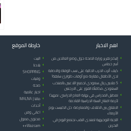
اهم الاخبار
خارطة الموقع
arrow_left
إليكم تقرير وزارة الصحة حول وضع العائدين من
arrow_left
البيت
أسر حماس
arrow_left
بلادنا
arrow_left
كيف أثرت الحرب الحالية على نسب الوفاة والاصابة
SHOPPING
arrow_left
لدى الأطفال مقارنة مع أوقات طوارئ سابقة!
arrow_left
وفيات
arrow_left
5 ملايين ريال سعودي لجميع اللاعبين بالمنتخب
arrow_left
صحة
السعودي مكافأة الفوز على الارجنتين
arrow_left
اخبار عالمية
arrow_left
تعطيل المدراس في نهاية العام الدراسي: تمهيدًا
arrow_left
مالنا | MALNA
لأزمة افتتاح السنة الدراسية القادمة
arrow_left
أحداث
arrow_left
الاتفاق بين الائتلاف والمعارضة: حل الكنيست يوم
arrow_left
اغاني وفن
الأربعاء
arrow_left
محتوى ممول
arrow_left
اللجنة التوجيهية لمنتدى النقب تجتمع اليوم في
البحرين
Wazcam++
arrow_left