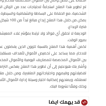
الحفاظ على فصل واضح بين الأموال المخصصة للادخار والأ
تم تطوير هذا المنتج استجابةً لاحتياجات عدد من الزبائن
الشخصية، مع الحفاظ على البساطة والشفافية والسيطرة 
يمكن من خل
فترة الإيداع.
الوديعة لا تحقق أي فوائد ولا ترتبط بمؤشر غلاء المعيش
بمرور الوقت.
تكمن أهمية هذا المنتج بالنسبة للزبون الذين يفضلون عد
للادخار، مما يساعد على تخصيص الأموال لأهداف مستقبلية
بين الأموال المخصصة للمصاريف اليومية والأموال المخصص
وأشار بنك هبوعليم إلى أن تطوير هذا المنتج يعكس التزامه
تفضيلاتهم وقيمهم واحتياجاتهم المتغيرة. ومن خلال منت
لعملائه، ويمنحهم إمكانية اختيار وسيلة إدارة الأموال الأن
وذلك وفقًا لشروط البنك.
قد يهمك ايضا
vital_signs