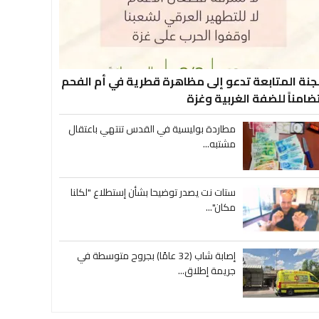
جنة المتابعة تدعو إلى مظاهرة قطرية في أم الفحم
ضامناً للضفة الغربية وغزة
مطاردة بوليسية في القدس تنتهي باعتقال
مشتبه...
ستات نت يصدر توضيحا بشأن إستطلاع "لكلنا
مكان"...
إصابة شاب (32 عامًا) بجروح متوسطة في
جريمة إطلاق...