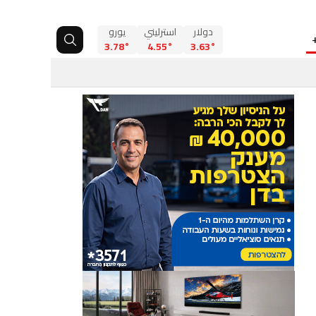
دولار
استرليني
يورو
3.78°
4.55°
3.63°