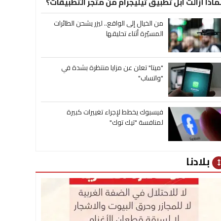
ماذا أزالت آبل تطبيق تيليجرام من متجر التطبيقات؟
من الخيال إلى الواقع.. ليزر يشحن الطائرات
المسيّرة أثناء تحليقها
"ميتا" تعلن عن مزايا منتظرة بشدة في
"واتساب"
فيسبوك يخطط لإجراء تغييرات كبيرة
لمنافسة "تيك توك"
بلادنا
heig