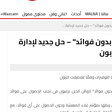
مالنا | MALNA
أحداث
اغاني وفن
محتوى ممول
Wazcam++
ن فوائد" – حل جديد لإدارة...
ون فوائد" – حل جديد لإدارة
بون
لتوفيرات وفقًا لتفضيلات الزبون
دون فوائد" للزبائن الذين يرغبون في تجنب الحصول على فوائد
 دون ربطها بمؤشر غلاء المعيشة ودون الحصول على أي فوائد، مع