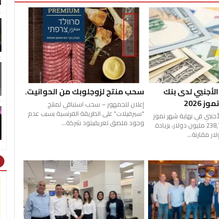
ل
الأجنبي لدى بنك
سحب منتج لزوجلوبك من الحوانيت.
 2026
إعلان للجمهور – سحب استباقي لمنتج
"سيرفيلات" على الطريقة الفرنسية بسبب عدم
لأجنبي في نهاية شهر تموز
وجود ملصق تعريفيتود شركة...
2026 ما قيمته 238,792 مليون دولار، بزيادة
ht