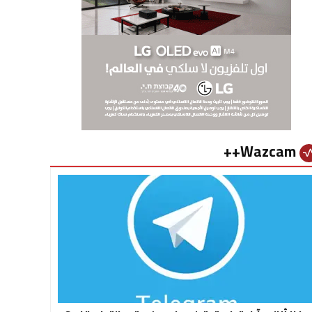
Wazcam++
vital_si