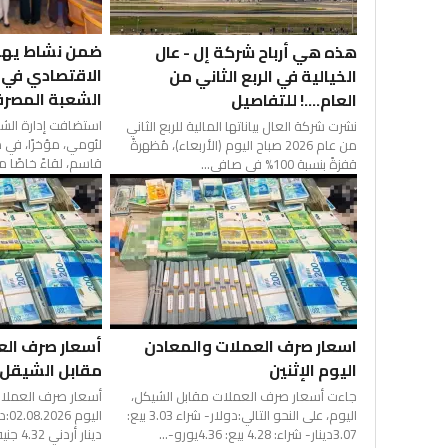
ضمن نشاط يهدف
هذه هي أرباح شركة إل - عال
الاقتصادي في ا
الخيالية في الربع الثاني من
الشعبة المصرفي
العام....! للتفاصيل
استضافت إدارة الشع
نشرت شركة العال بياناتها المالية للربع الثاني
لئومي، مؤخرًا، في
من عام 2026 صباح اليوم (الأربعاء)، مُظهرةً
قاسم، لقاءً خاصًا م
قفزةً بنسبة 100% في صافي...
اسعار صرف العملات والمعادن
أسعار صرف الع
اليوم الإثنين
مقابل الشيقل ا
جاءت أسعار صرف العملات مقابل الشيكل،
أسعار صرف العملات
اليوم، على النحو التالي:دولار- شراء 3.03 بيع:
3.07دينار- شراء: 4.28 بيع: 4.36يورو-...
دينار أردني 4.32 جنيه إسترليني 4.12...