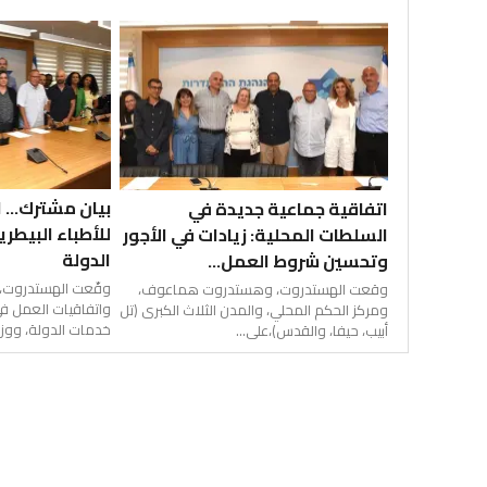
بيان مشترك... 
اتفاقية جماعية جديدة في
للأطباء البيط
السلطات المحلية: زيادات في الأجور
الدولة
وتحسين شروط العمل...
وقّعت الهستدروت، 
وقعت الهستدروت، وهستدروت هماعوف،
واتفاقيات العمل في
ومركز الحكم المحلي، والمدن الثلاث الكبرى (تل
خدمات الدولة، ووزارت
أبيب، حيفا، والقدس)،على...