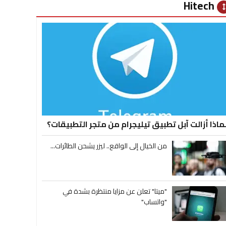
Hitech
heig
ماذا أزالت آبل تطبيق تيليجرام من متجر التطبيقات؟
من الخيال إلى الواقع.. ليزر يشحن الطائرات...
"ميتا" تعلن عن مزايا منتظرة بشدة في
"واتساب"