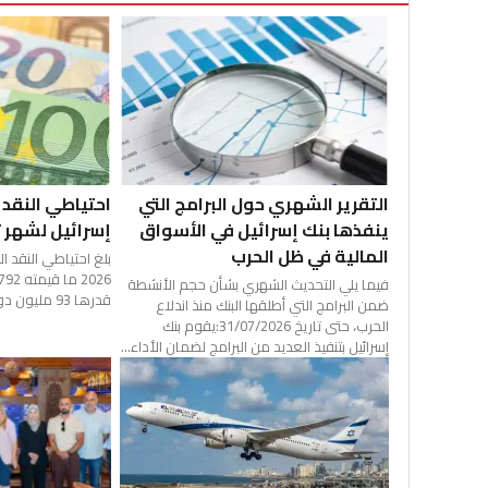
التقرير الشهري حول البرامج التي
احتياطي النقد 
ينفذها بنك إسرائيل في الأسواق
إسرائيل لشهر تموز
المالية في ظل الحرب
بلغ احتياطي النقد ا
فيما يلي التحديث الشهري بشأن حجم الأنشطة
قدرها 93 مليون دولار مقارنة...
ضمن البرامج التي أطلقها البنك منذ اندلاع
الحرب، حتى تاريخ 31/07/2026:يقوم بنك
إسرائيل بتنفيذ العديد من البرامج لضمان الأداء...