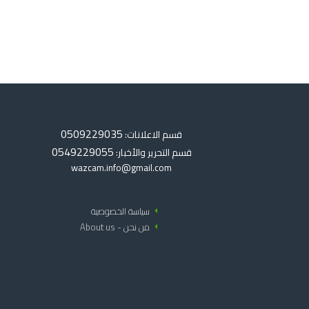
0509229035
قسم الاعلانات:
0549229055
قسم التحرير والأخبار:
wazcam.info@gmail.com
arrow_left
سياسة الخصوصية
arrow_left
من نحن - About us