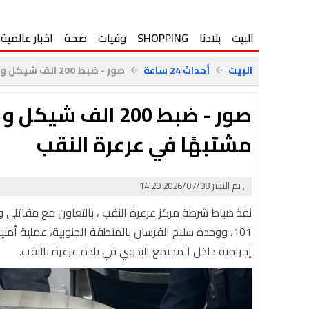
البيت
بلادنا
SHOPPING
وفيات
صحة
اخبار عالمية
البيت
أحداث 24 ساعة
صور - ضبط 200 الف شيكل و أسلحة وذهيرة واعتقال 24 مشتبهًا...
arrow_back
arrow_back
مشتبهًا في عرعرة النقب
, تم النشر 2026/07/08 14:29
نفذ ضباط شرطة مركز عرعرة النقب ، بالتعاون مع مقاتلي
101، ووحدة سلاح الفرسان بالمنطقة الجنوبية، عملية أ
إجرامية داخل المجتمع البدوي في بلدة عرعرة بالنقب.