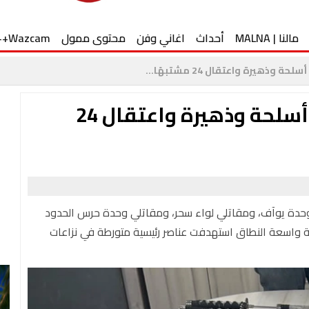
مالنا | MALNA
أحداث
اغاني وفن
محتوى ممول
Wazcam++
صور - ضبط 200 الف شيكل و أسلحة وذهيرة واعتقال 24
 وحدة يوآف، ومقاتلي لواء سحر، ومقاتلي وحدة حرس الحدود
منية واسعة النطاق استهدفت عناصر رئيسية متورطة في نزاعات