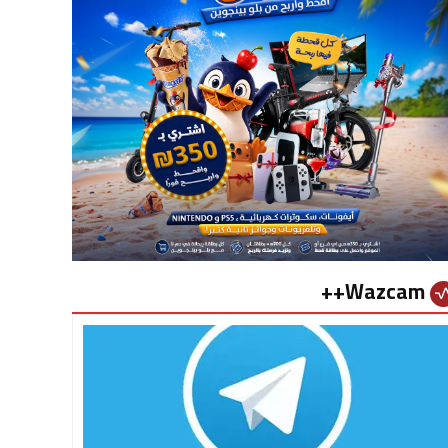
Wazcam++
vital_si