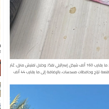
ل
ت
خلال عمليات التفتيش التي نُفذت في إطار العملية، تم ضبط ما يقارب 160 ألف شيكل إسرائيلي نقدًا. وخلال تفتيش منزل، عُثر
على مسدسين وذخيرة. وفي تفتيش آخر، تم ضبط سيوف وأقنعة تزلج وحافظات مسدسات، بالإضافة إلى ما يقارب 44 ألف