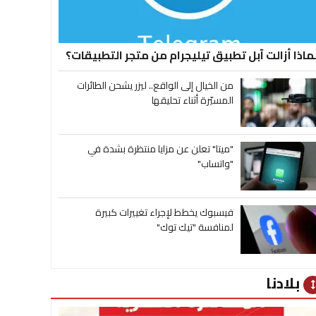
ماذا أزالت آبل تطبيق تيليجرام من متجر التطبيقات؟
من الخيال إلى الواقع.. ليزر يشحن الطائرات
المسيّرة أثناء تحليقها
"ميتا" تعلن عن مزايا منتظرة بشدة في
"واتساب"
فيسبوك يخطط لإجراء تغييرات كبيرة
لمنافسة "تيك توك"
بلادنا
heig