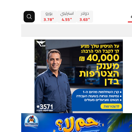
دولار
استرليني
يورو
3.78°
4.55°
3.63°