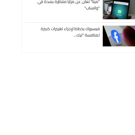
"ميتا" تعلن عن مزايا منتظرة بشدة في
"واتساب"
فيسبوك يخطط لإجراء تغييرات كبيرة
لمنافسة "تيك...