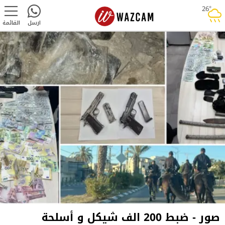
26°
rainy
ارسل
القائمة
صور - ضبط 200 الف شيكل و أسلحة