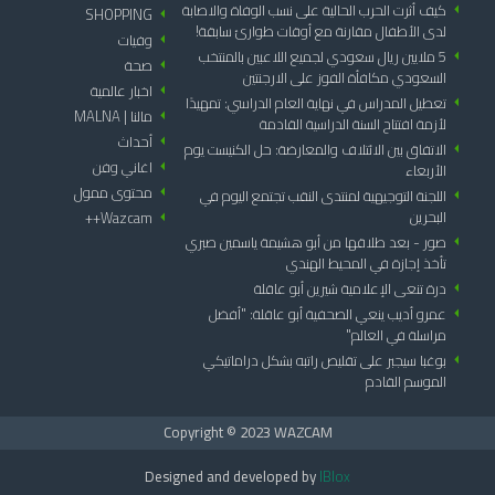
arrow_left
كيف أثرت الحرب الحالية على نسب الوفاة والاصابة
SHOPPING
arrow_left
لدى الأطفال مقارنة مع أوقات طوارئ سابقة!
arrow_left
وفيات
arrow_left
5 ملايين ريال سعودي لجميع اللاعبين بالمنتخب
arrow_left
صحة
السعودي مكافأة الفوز على الارجنتين
arrow_left
اخبار عالمية
arrow_left
تعطيل المدراس في نهاية العام الدراسي: تمهيدًا
arrow_left
مالنا | MALNA
لأزمة افتتاح السنة الدراسية القادمة
arrow_left
أحداث
arrow_left
الاتفاق بين الائتلاف والمعارضة: حل الكنيست يوم
arrow_left
اغاني وفن
الأربعاء
arrow_left
محتوى ممول
arrow_left
اللجنة التوجيهية لمنتدى النقب تجتمع اليوم في
البحرين
Wazcam++
arrow_left
arrow_left
صور - بعد طلاقها من أبو هشيمة ياسمين صبري
تأخذ إجازة في المحيط الهندي
arrow_left
درة تنعى الإعلامية شيرين أبو عاقلة
arrow_left
عمرو أديب ينعي الصحفية أبو عاقلة: "أفضل
مراسلة في العالم"
arrow_left
بوغبا سيجبر على تقليص راتبه بشكل دراماتيكي
الموسم القادم
Copyright © 2023 WAZCAM
Designed and developed by
IBlox