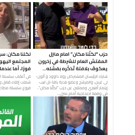
حزب "لكلِّنا مكان” امام منزل
لكلنا مكان: سي
المفتش العام للشرطة في زخرون
المجتمع اليهو
يعكوڤ بلافتة تُذكّره بفشله...
فورًا، أما عندما 
شارك الرئيسان المشتركان رولا داوود و ألون-
في أعقاب سلسلة اله
لي غرين، والمرشح وعضو بلدية يافا-تل ابيب
شملت إلقاء قنابل و
إيتمار أفنيري وممثلين عن حزب “لكلِّنا مكان”،
فروع سلسلة مطاعم
في وقفة احتجاجية أمام منزل...