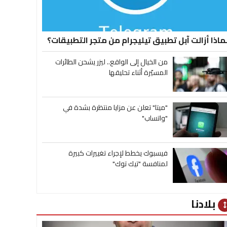
ماذا أزالت آبل تطبيق تيليجرام من متجر التطبيقات؟
من الخيال إلى الواقع.. ليزر يشحن الطائرات
المسيّرة أثناء تحليقها
"ميتا" تعلن عن مزايا منتظرة بشدة في
"واتساب"
فيسبوك يخطط لإجراء تغييرات كبيرة
لمنافسة "تيك توك"
بلادنا
heig