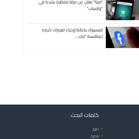
"ميتا" تعلن عن مزايا منتظرة بشدة في
"واتساب"
فيسبوك يخطط لإجراء تغييرات كبيرة
لمنافسة "تيك...
كلمات البحث
arrow_left
صور
arrow_left
ناصرة