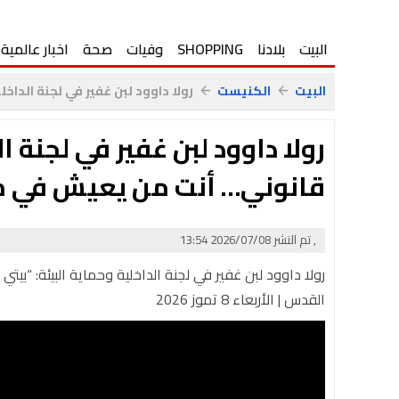
البيت
بلادنا
SHOPPING
وفيات
صحة
اخبار عالمية
البيت
الكنيست
رولا داوود لبن غفير في لجنة الداخلي
arrow_back
arrow_back
رولا داوود لبن غفير في لجنة ا
قانوني… أنت من يعيش في مس
, تم النشر 2026/07/08 13:54
رولا داوود لبن غفير في لجنة الداخلية وحماية البيئة: “ب
القدس | الأربعاء 8 تموز 2026