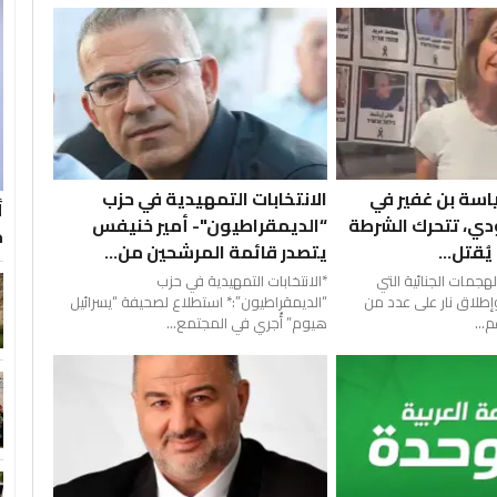
اسة بن غفير في
الانتخابات التمهيدية في حزب
أ
دي، تتحرك الشرطة
“الديمقراطيون"- أمير خنيفس
م
يُقتل...
يتصدر قائمة المرشحين من...
جمات الجنائية التي
*الانتخابات التمهيدية في حزب
إطلاق نار على عدد من
“الديمقراطيون”:* استطلاع لصحيفة “يسرائيل
...
هيوم” أُجري في المجتمع...