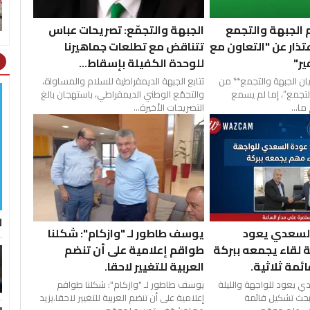
 الجبهة والتجمع
الجبهة والتجمّع: تصريحات عباس
تذار عن "التعاون مع
تتناقض مع تطلعات جماهيرنا
ير"
للوحدة الكفيلة بإسقاط...
ht
يان الجبهة والتجمع** من
تتابع الجبهة الديمقراطية للسلام والمساواة،
التجمع”، إما لم يسمع
والتجمّع الوطني الديمقراطي، باستهجان بالغ
ما...
التصريحات الأخيرة...
ل
يوسف طاطور لـ "وازكام": شكلنا
السعدي يعود
طواقم إعلامية على أن تنضم
ة لقاء يجمعه ببركة
العربية للتغيير لاحقا.
مة ثلاثية.
يوسف طاطور لـ "وازكام": شكلنا طواقم
ي يعود للواجهة والليلة
إعلامية على أن تنضم العربية للتغيير لاحقا.يزيد
بحث تشكيل قائمة