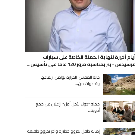
يام أخيرة لنهاية الحملة الخاصة على سيارات
رسيدس - بنز بمناسبة مرور 120 عامَا على تأسيس...
حالة الطقس: الحرارة تواصل ارتفاعها
وتحذيرات من...
حملة "دواء لأجل أمل" | إعلان عن جمع
أدوية...
إصابة طفل بجروح خطيرة وآخر بجروح طفيفة