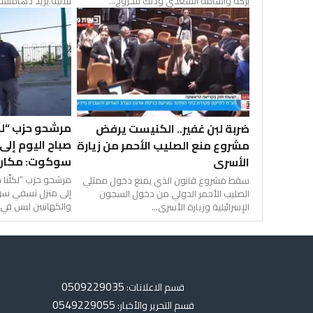
بركة وأسامة السعدي وذلك للخروج...
ثلاثية.يزيد دهامشة
مرشحو حزب “لكل
ضربة لبن غفير.. الكنيست يرفض
صباح اليوم إل
مشروع منع الصليب الأحمر من زيارة
سوكوت: مكان ا
الأسرى
مرشحو حزب “لكلِّنا
سقط مشروع قانون الذي يمنع دخول ممثلي
إلى منزل تسفي سو
الصليب الأحمر الدولي من دخول السجون
والكهانيين ليس في..
الإسرائيلية وزيارة الأسرى...
0509229035
قسم الاعلانات:
0549229055
قسم التحرير والأخبار: