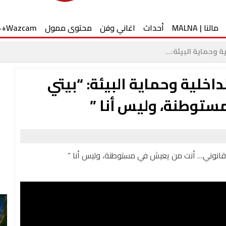
مالنا | MALNA
أحداث
اغاني وفن
محتوى ممول
Wazcam++
ة وحماية البيئة:...
لداخلية وحماية البيئة: “بيتي
توطنة، وليس أنا ”
يتي قانوني… أنت من يعيش في مستوطنة، وليس أنا ”