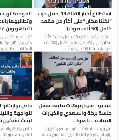
استطلاع أخبار القناة 13: حصل حزب
الموحدة تهاجم
“لكلِّنا مكان” على أكثر من مقعد
وتطالبهما بالاع
كامل (50 ألف صوت)
نتنياهو وبن غف
استطلاع أخبار القناة 13: حصل حزب “لكلِّنا
**رد الموحدة على ب
مكان” على أكثر من مقعد كامل (50 ألف
كتب بيان “الجبهة و
صوت). حملتنا الانتخابية بدأت...
المقابلة، أو لا يفهم 
فيديو - سيناريوهات ما بعد فشل
خاص بوازكام: 
جلسة بركة والسعدي والخيارات
للواجهة والليل
المتاحة... تابعوا...
لبحث تشكيل قائ
من يزيد دهامشة - انفرد موقع وتطبيق
خاص بوازكام:السعد
وازكام بنشر خبر لقاء النائبين السابقين محمد
لقاء يجمعه ببركة ل