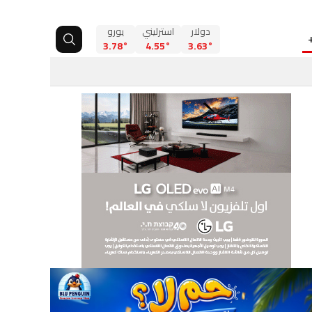
دولار
استرليني
يورو
3.78°
4.55°
3.63°