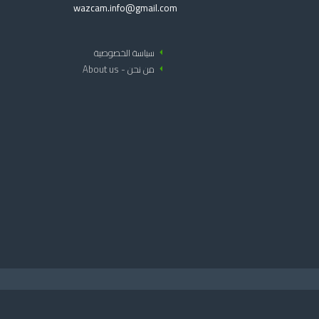
wazcam.info@gmail.com
arrow_left
سياسة الخصوصية
arrow_left
من نحن - About us