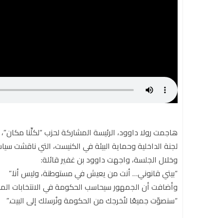
هاجمت رولا داوود، الرئيسة المشاركة لحزب “لكلِّنا مكان”، ا
لجنة الداخلية وحماية البيئة في الكنيست، التي ناقشت سيا
وخلال الجلسة، واجهت داوود بن غفير قائلة:
“بيتي قانوني… أنت من يعيش في مستوطنة، وليس أنا.”
وأضافت أن الجمهور سيحاسب الحكومة في الانتخابات المق
“سنصوّت جميعًا لنُخرجك من الحكومة ونُرسلك إلى البيت.”