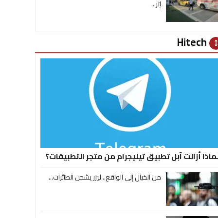
إثر...
Hitech
heig
ماذا أزالت آبل تطبيق تيليجرام من متجر التطبيقات؟
من الخيال إلى الواقع.. ليزر يشحن الطائرات...