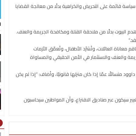
ياسة قائمة على التحريض والكراهية بدلًا من معالجة القضايا
ل
هدم البيوت بدلًا من ملاحقة القتلة ومكافحة الجريمة والعنف.
د.”
م معاناة العائلات، وتُشرّد الأطفال، وتُعمّق الأزمات
يمة والعنف والاستثمار في الأمن الحقيقي والمساواة
ود متسائلًا عمّا إذا كان منزلها قانونيًا، وأضاف: “إذا لم يكن
يير سيكون عبر صناديق الاقتراع، وأن المواطنين سيحاسبون
ht