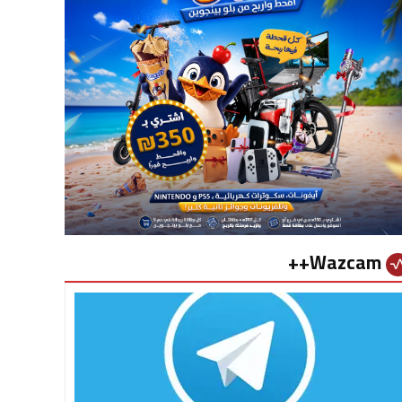
Wazcam++
vital_si