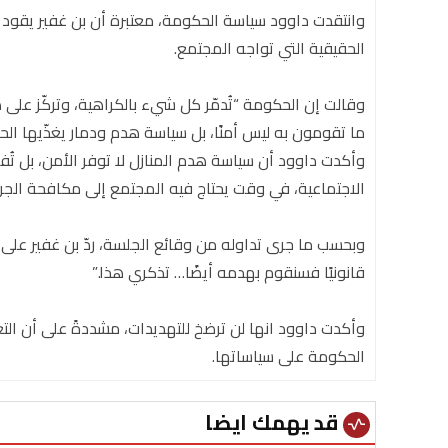
وانتقدت داوود سياسة الحكومة، معتبرة أن بن غفير يقود س
الحقيقية التي تواجه المجتمع.
وقالت إن الحكومة “تُدمّر كل شيء بالكراهية، وتركّز على 
ما تقومون به ليس أمنًا، بل سياسة هدم ودمار يغذّيها الحق
وأكدت داوود أن سياسة هدم المنازل لا توفر الأمن، بل تُفاق
الاجتماعية، في وقت يحتاج فيه المجتمع إلى مكافحة الجر
وبحسب ما جرى تداوله من وقائع الجلسة، ردّ بن غفير على داو
قانونيًا فسنقوم بهدمه أيضًا… تذكري هذا.”
وأكدت داوود انها لن ترضخ للتهديدات، مشددةً على أن التغ
الحكومة على سياساتها.
قد يهمك ايضا
vital_signs