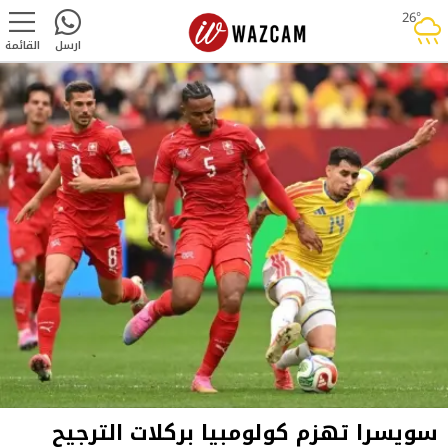
26°
rainy
ارسل
القائمة
سويسرا تهزم كولومبيا بركلات الترجيح