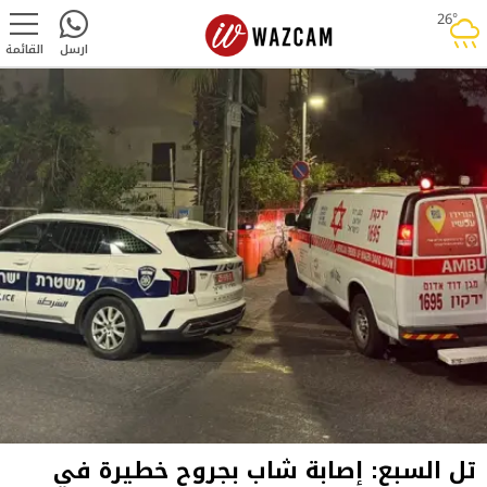
26°
rainy
ارسل
القائمة
تل السبع: إصابة شاب بجروح خطيرة في