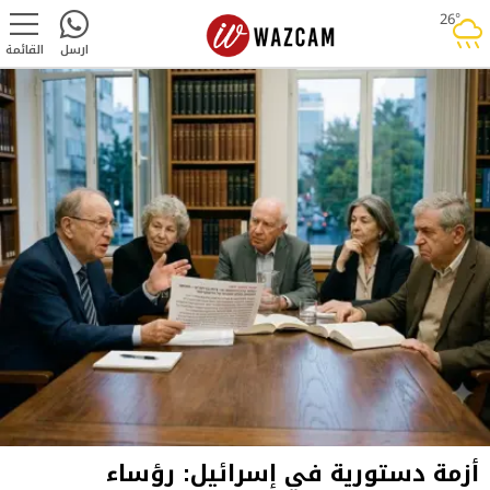
26°
rainy
ارسل
القائمة
أزمة دستورية في إسرائيل: رؤساء