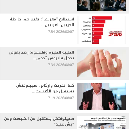
استطلاع "معريف": تغيير في خارطة
الحزبين العربيين...
2026/08/07 7:54
الطيبة الطيرة وقلنسوة: رصد بعوض
يحمل فايروس "حمى...
2026/08/07 7:34
كما انفردت وازكام : سجيلوفتش
يستقيل من الكنيست...
2026/08/07 7:19
سجيلوفتش يستقيل من الكنيست ومن
"يش عتيد"