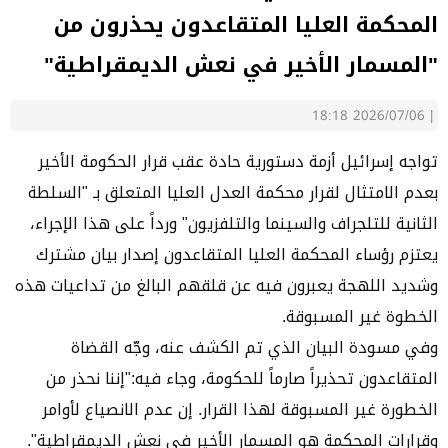
المحكمة العليا المتقاعدون يحذرون من
"المسمار الأخير في نعش الديمقراطية"
2026/07/06 18:18
|
تواجه إسرائيل أزمة دستورية حادة عقب قرار الحكومة الأخير
بعدم الامتثال لقرار محكمة العدل العليا المتعلق بـ "السلطة
الثانية للتلجراف والسينما والتلفزيون" ورداً على هذا الإجراء،
يعتزم رؤساء المحكمة العليا المتقاعدون إصدار بيان مشترك
وشديد اللهجة يعبرون فيه عن قلقهم البالغ من تداعيات هذه
الخطوة غير المسبوقة.
وفي مسودة البيان الذي تم الكشف عنه، وجّه القضاة
المتقاعدون تحذيراً صارماً للحكومة، وجاء فيه:"إننا نحذر من
الخطورة غير المسبوقة لهذا القرار. إن عدم الانصياع لأوامر
وقرارات المحكمة هو المسمار الأخير في نعش الديمقراطية".