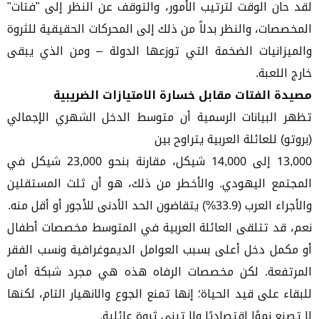
لقد حان الوقت لترتيب الأمور، والتوقف عن النظر إلى "فتات"
المخصصات، والنظر بدلاً من ذلك إلى المحركات الحقيقية للثروة
والميزانيات الضخمة التي توزعها الدولة – ومن الذي يبقى
خارج اللعبة.
مصيدة الفتات مقابل خسارة الامتيازات الضريبية
تظهر البيانات الرسمية أن متوسط الدخل الشهري الإجمالي
(بروتو) للعائلة العربية يتراوح بين
13,000 إلى 14,000 شيكل، مقارنة بنحو 23,000 شيكل في
المجتمع اليهودي. والأخطر من ذلك، هو أن ثلث المستقلين
والأجراء العرب (33.9%) يتقاضون الحد الأدنى للأجور أو أقل منه.
نعم، قد تتلقى العائلة العربية في المتوسط مخصصات أطفال
أو مكمل دخل أعلى بسبب العوامل الديموغرافية ونسب الفقر
المرتفعة. لكن مخصصات الرفاه هذه هي مجرد شبكة أمان
للبقاء على قيد الحياة؛ إنها تمنع الجوع والانهيار التام، لكنها
لا تصنع نموًا اقتصاديًا ولا تبني ثروة عائلية.