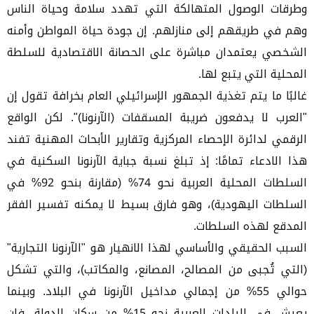
وطرقات الوصول المتهالكة التي تهدد سلامة وحياة الناس
وهم في طريقهم إلى منازلهم. إن جودة حياة المواطن وأمنه
الشخصي يعتمدان مباشرة على الحصانة الاقتصادية للسلطة
المحلية التي يتبع لها.
غالبًا ما يتم تغذية الجمهور الإسرائيلي العام بخرافة تقول إن
"العرب لا يدفعون ضريبة المسقفات (الآرنونا)". لكن الواقع
الرقمي لدائرة الإحصاء المركزية وتقارير الأبحاث المهنية تفند
هذا الادعاء تمامًا: إذ تبلغ نسبة جباية الآرنونا السكنية في
السلطات المحلية العربية نحو 74% (مقارنة بنحو 92% في
السلطات اليهودية)، وهو فارق بسيط لا يمكنه تفسير الفقر
المدقع لهذه السلطات.
السبب الحقيقي والأساسي لهذا الانهيار هو "الآرنونا التجارية"
(التي تُجبى من المصالح، المصانع، والمكاتب)، والتي تشكل
حوالي 55% من إجمالي مداخيل الآرنونا في البلاد. وبينما
يعيش في البلدات العربية نحو 15% من سكان الدولة، فإن