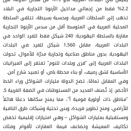
2.2% فقط من إجمالي مداخيل الآرنونا التجارية في البلاد
تذهب إلى السلطات العربية. وبحسبة بسيطة، تتلقى السلطة
المحلية العربية في المتوسط أقل من سدس الآرنونا التجارية
مقارنة بالسلطة اليهودية: 240 شيكل فقط للفرد الواحد في
البلدات العربية، مقابل 1,560 شيكل للفرد في البلدات
اليهودية. بدون مناطق صناعية وتجارية مدرّة للأموال، تحولت
البلدات العربية إلى "قرى وبلدات للنوم" تفتقر إلى الميزانيات
الأساسية لشق رصيف، أو بناء محطة باص، أو تعبيد شارع آمن.
وفي المقابل تمامًا، تضخ الدولة مليارات الشواكل وراء الخط
الأخضر. إذ تُصنف العديد من المستوطنات في الضفة الغربية كـ
"مناطق ذات أولوية قومية أ"، مما يمنح سكانها دعمًا هائلاً
للأراضي، ومنح تطوير فريدة، وبنى تحتية وشبكات طرق التافية
ومستقبلية بمليارات الشواكل – وهي امتيازات إقليمية تخفض
تكاليف المعيشة وتضاعف قيمة العقارات لأقوام وفئات