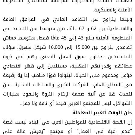
معاشات التقاعد والامتيازات المرافقة لمتقاعدي المنظومة
الأمنية والعسكرية.
وبينما يتراوح سن التقاعد العادي في المرافق العامة
والاقتصادية بين 62 و 67 عامًا، فإن متوسط سن التقاعد في
المنظومة الأمنية يبلغ 43 إلى 45 عامًا فقط، بمتوسط معاش
تقاعدي يتراوح بين 15,000 إلى 16,000 شيكل شهريًا. هؤلاء
المتقاعدون يدخلون سوق العمل المدني وهم في ذروة
عطائهم وقدراتهم المهنية، مستندين إلى ظهر اقتصادي
مؤمن ومدعوم مدى الحياة، ليتولوا فورًا مناصب إدارية رفيعة
في القطاع العام، الشركات الكبرى والسلطات المحلية. نحن
نتحدث هنا عن آلية ضخمة لإنتاج الثروة والنفوذ بمليارات
الشواكل، ليس للمجتمع العربي فيها أي ناقة ولا جمل.
حان الوقت لتغيير المعادلة
إن القصة الاقتصادية للمواطنين العرب في البلاد ليست قصة
"عدم رغبة في العمل" أو مجتمع "يعيش عالة على