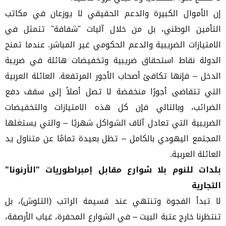
إن الأموال الكبيرة والدعم الحقيقي لا يوزعان في مكاتب
التأمين الوطني، بل من خلال آليات "شفافة" تتمثل في
الامتيازات الضريبية والدعم الحكومي غير المباشر. عندما تمنح
الدولة نقاط استحقاق ضريبية وتخفيضات هائلة في ضريبة
الدخل – فإنها تكافئ أصحاب الأجور المرتفعة. العائلة العربية
التي تتقاضى أجورًا منخفضة لا تصل أصلاً إلى سقف دفع
الضرائب، وبالتالي فإن كل هذه الامتيازات والتخفيضات
الضريبية التي تعادل آلاف الشواكل شهريًا – والتي يستغلها
المجتمع اليهودي بالكامل – تظل بعيدة تمامًا عن متناول يد
العائلة العربية.
بلدات للنوم بلا شوارع مقابل إمبراطوريات "الأرنونا"
التجارية
لا تبدأ الفجوة وتنتهي عند قسيمة الراتب (التلوش)، بل
تنتظرنا خارج عتبة البيت – في الشوارع المحفرة، غياب الأرصفة،