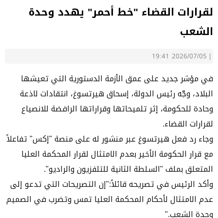
لقرارات القضاء "خط أحمر" يهدد وحدة
الشعب
2026/07/05 19:41
|
في مؤشر جديد على عمق الأزمة الدستورية التي تعيشها
البلاد، وجّه رئيس الدولة، إسحاق هيرتسوغ، انتقادات لاذعة
وحادة للحكومة، إثر تلميحاتها وقراراتها الرافضة للانصياع
لقرارات القضاء.
وجاء رد فعل هيرتسوغ عبر منشور له على منصة "إكس" تفاعلاً
مع قرار الحكومة الأخير بعدم الامتثال لقرار المحكمة العليا
المتعلق بملف "السلطة الثانية للتلفزيون والراديو".
وأكد الرئيس في تصريحه قائلاً:"إن التصريحات التي تدعو إلى
عدم الامتثال لأحكام المحكمة العليا تمس وتضرب في الصميم
وحدة الشعب."