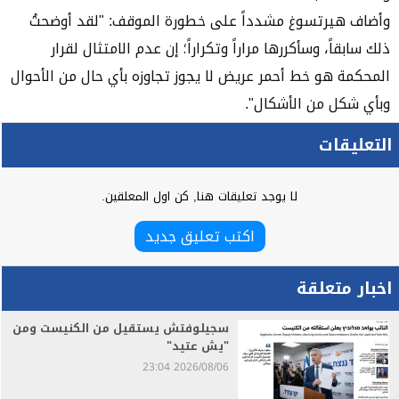
وأضاف هيرتسوغ مشدداً على خطورة الموقف: "لقد أوضحتُ
ذلك سابقاً، وسأكررها مراراً وتكراراً؛ إن عدم الامتثال لقرار
المحكمة هو خط أحمر عريض لا يجوز تجاوزه بأي حال من الأحوال
وبأي شكل من الأشكال".
التعليقات
لا يوجد تعليقات هنا, كن اول المعلقين.
اكتب تعليق جديد
اخبار متعلقة
سجيلوفتش يستقيل من الكنيست ومن
"يش عتيد"
2026/08/06 23:04