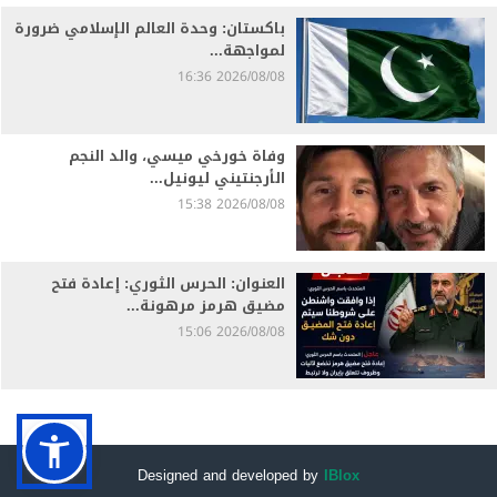
باكستان: وحدة العالم الإسلامي ضرورة
لمواجهة...
2026/08/08 16:36
وفاة خورخي ميسي، والد النجم
الأرجنتيني ليونيل...
2026/08/08 15:38
العنوان: الحرس الثوري: إعادة فتح
مضيق هرمز مرهونة...
2026/08/08 15:06
Designed and developed by
IBlox