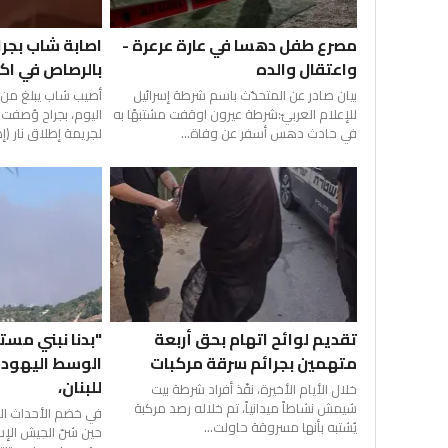
مصرع طفل دهسا في عارة عرعرة -
اصابة شاب بجر
واعتقال والده
بالرصاص في اك
بيان صادر عن المتحدّث باسم شرطة إسرائيل
للإعلام العربيّ:شرطة عيرون اوقفت مشتبهًا به
اليوم، بجراح وُصفت
في حادث دهس أسفر عن وفاة...
لجريمة إطلاق نار (إ
تقديم لوائح اتهام بحق أربعة
"بدنا نبني مست
متهمين بجرائم سرقة مركبات
الوسط اليهودي
للبنان،
خلال الأيام الأخيرة، نفّذ أفراد شرطة بيت
شيمش نشاطاً ميدانياً، تم خلاله رصد مركبة
في خضم الأحداث الم
يُشتبه بأنها مسروقة حاولت...
حين شنّ الجيش الإ