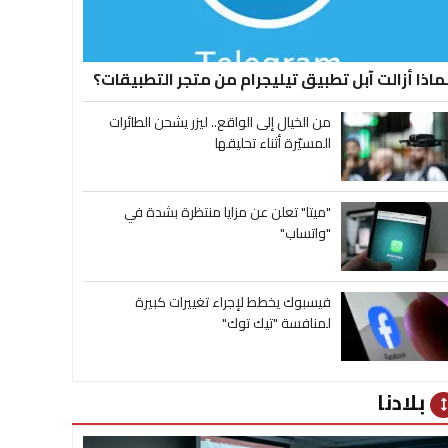
ماذا أزالت آبل تطبيق تيليجرام من متجر التطبيقات؟
من الخيال إلى الواقع.. ليزر يشحن الطائرات
المسيّرة أثناء تحليقها
"ميتا" تعلن عن مزايا منتظرة بشدة في
"واتساب"
فيسبوك يخطط لإجراء تغييرات كبيرة
لمنافسة "تيك توك"
بلادنا
heig