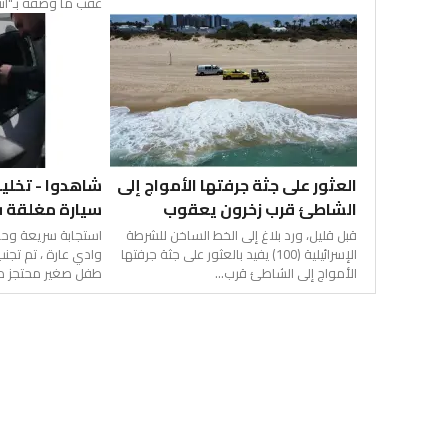
عقب ما وصفه بـ"انته
العثور على جثة جرفتها الأمواج إلى
شاهدوا - تخلي
الشاطئ قرب زخرون يعقوب
سيارة مغلقة ف
قبل قليل، ورد بلاغ إلى الخط الساخن للشرطة
استجابة سريعة و
الإسرائيلية (100) يفيد بالعثور على جثة جرفتها
وادي عارة ، تم تجنب
الأمواج إلى الشاطئ قرب...
طفل صغير محتجز داخ