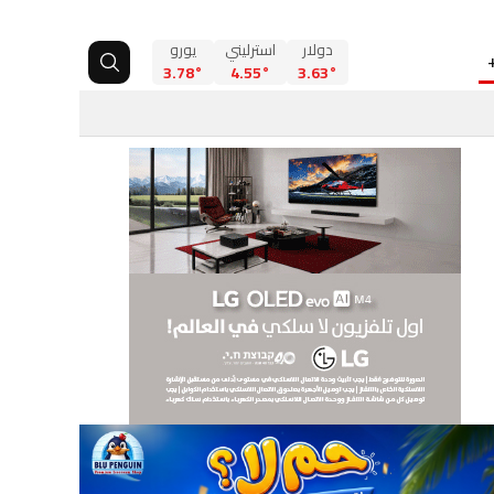
دولار
استرليني
يورو
3.78°
4.55°
3.63°