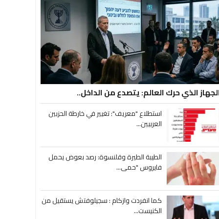
لجهاز الذي حرك العالم: يتصدع من الداخل..
استطلاع "معريف": تغيير في خارطة الحزبين
العربيين...
الطيبة الطيرة وقلنسوة: رصد بعوض يحمل
فايروس "حمى...
كما انفردت وازكام : سجيلوفتش يستقيل من
الكنيست...