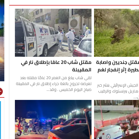
قتل جنديين واصابة
مقتل شاب 20 عامًا بإطلاق نار في
خطيرة إثر إنفجار لغم
المقيبلة
لقي شاب يبلغ من العمر 20 عامًا مقتله بعد
تعرضه لجروح بالغة جراء إطلاق نار في المقيبلة
يش الإسرائيلي بنشر خبر
صباح اليوم الخميس . وقد...
) هاريل بيرنستوك والرقيب
gns
...