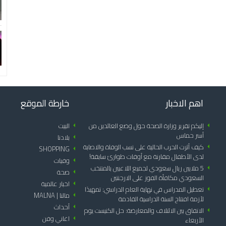
اهم الاخبار
خارطة الموقع
arrow_left
إليكم تقرير وزارة الصحة حول وضع العائدين من
arrow_left
البيت
أسر حماس
arrow_left
بلادنا
arrow_left
كيف أثرت الحرب الحالية على نسب الوفاة والاصابة
SHOPPING
arrow_left
لدى الأطفال مقارنة مع أوقات طوارئ سابقة!
arrow_left
وفيات
arrow_left
5 ملايين ريال سعودي لجميع اللاعبين بالمنتخب
arrow_left
صحة
السعودي مكافأة الفوز على الارجنتين
arrow_left
اخبار عالمية
arrow_left
تعطيل المدراس في نهاية العام الدراسي: تمهيدًا
arrow_left
مالنا | MALNA
لأزمة افتتاح السنة الدراسية القادمة
arrow_left
أحداث
arrow_left
الاتفاق بين الائتلاف والمعارضة: حل الكنيست يوم
arrow_left
اغاني وفن
الأربعاء