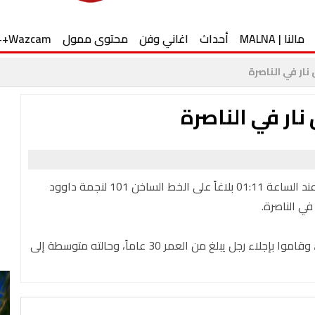
مالنا | MALNA
أحداث
اغاني وفن
محتوى ممول
Wazcam++
ار في الناصرة
ار في الناصرة
قال الناطق بلسان نجمة داود الحمراء: وصل هذا المساء عند الساعة 01:11 بلاغاً على الخط الساخن 101 لنجمة داوود
ي الناصرة.
وقدم مسعفون ومسعفون في نجمة داود العلاج الطبي، وقاموا بإجلاء رجل يبلغ من العمر 30 عاماً، وحالته متوسطة إلى