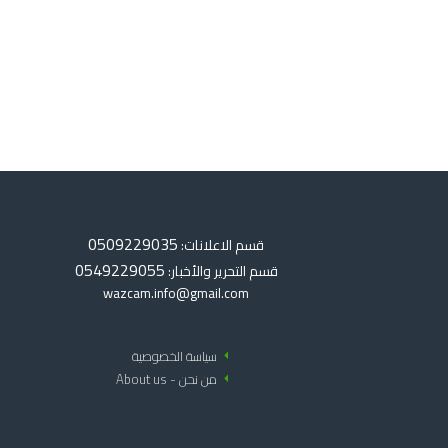
0509229035
قسم الاعلانات:
0549229055
قسم التحرير والأخبار:
wazcam.info@gmail.com
arrow_left
سياسة الخصوصية
arrow_left
من نحن - About us