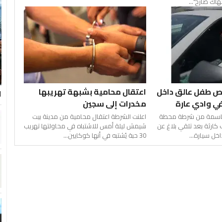
اك صارخ"...
ص طفل عالق داخل
اعتقال محامية بشبهة تهريبها
ا
ي وادي عارة
مخدرات إلى سجين
حاسمة من شرطة محطة
اعلنت الشرطة اعتقال محامية من مدينة بيت
 كارثة بعد تلقي بلاغ عن
شيمش ليلة أمس للاشتباه في محاولتها تهريب
ل سيارة...
30 حبة يُشتبه في أنها كوكايين...