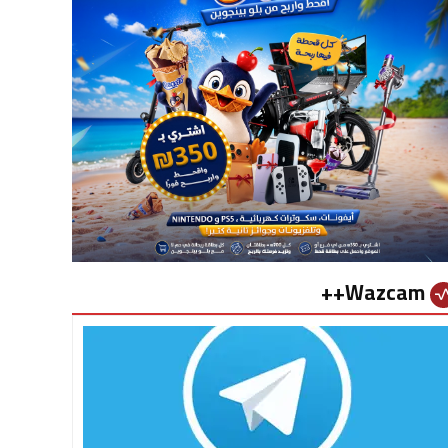
Wazcam++
vital_si