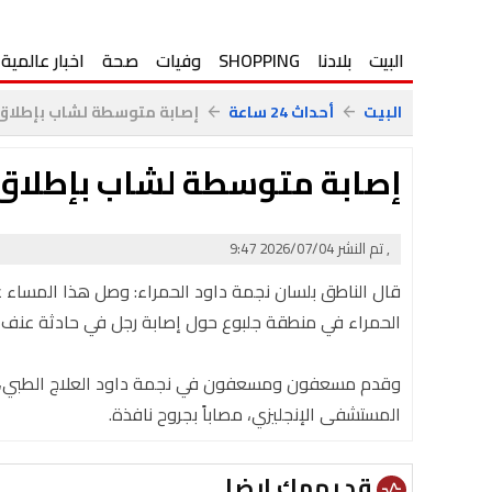
البيت
بلادنا
SHOPPING
وفيات
صحة
اخبار عالمية
البيت
أحداث 24 ساعة
إصابة متوسطة لشاب بإطلاق ن
arrow_back
arrow_back
إصابة متوسطة لشاب بإطلاق ن
, تم النشر 2026/07/04 9:47
الحمراء في منطقة جلبوع حول إصابة رجل في حادثة عنف ف
المستشفى الإنجليزي، مصاباً بجروح نافذة.
قد يهمك ايضا
vital_signs