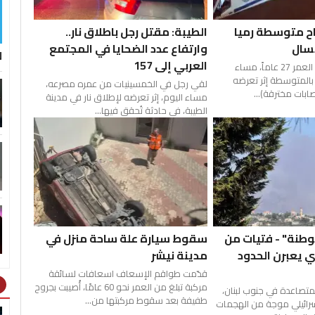
اح متوسطة رميا
الطيبة: مقتل رجل باطلاق نار..
سال
وارتفاع عدد الضحايا في المجتمع
ل
العربي إلى 157
أصيب شاب يبلغ من العمر 27 عاماً، مساء
 بالمتوسطة إثر تعرضه
لقي رجل في الخمسينيات من عمره مصرعه،
صابات مخترقة)...
مساء اليوم، إثر تعرضه لإطلاق نار في مدينة
الطيبة، في حادثة تُحقق فيها...
وطنة" - فتيات من
سقوط سيارة علة ساحة منزل في
 يعبرن الحدود
مدينة نيشر
قدّمت طواقم الإسعاف اسعافات لسائقة
ht
مركبة تبلغ من العمر نحو 60 عامًا، أُصيبت بجروح
تصاعدة في جنوب لبنان،
طفيفة بعد سقوط مركبتها من...
سرائيلي موجة من الهجمات