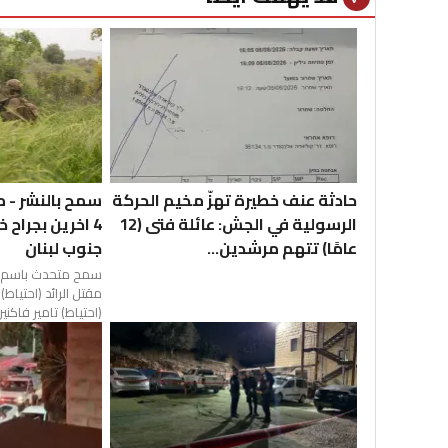
حادثة عنف خطيرة تهزّ مخيم الحركة
سمح بالنشر - م
الرسولية في الجش: عائلة فتى (12
4 اخرين بجراح 
عامًا) تتهم مرشدين...
جنوب لبنان
سمح متحدث باسم الج
مقتل الرائد (احتياط
(احتياط) تامير فاكنين،