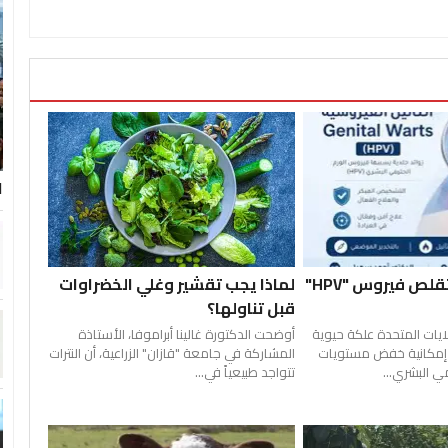
ا
علكة تجريبية تقلص فيروس "HPV"
لماذا يجب تقشير وغلي الخضراوات
قبل تناولها؟
ايات المتحدة علكة حيوية
أوضحت الدكتورة غالينا أبراموفا، الأستاذة
ت إمكانية خفض مستويات
المشاركة في جامعة "قازان" الزراعية، أن النترات
ي البشري...
تتواجد طبيعياً في...