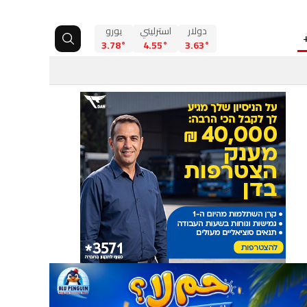
دولار
استرليني
يورو
3.78°
4.55°
3.63°