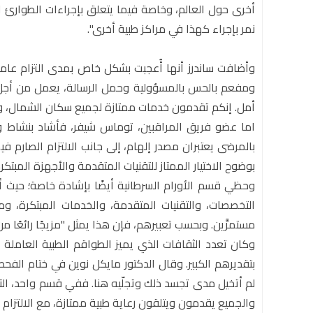
أخرى حول العالم، وخاصة فيما يتعلق بإجراءات الطوارئ الر
نمر بإجراء كهذا في مراكز طبية أخرى".
وأضافت ساندرز أنها أُعجبت بشكل خاص بمدى التزام عاملي 
ومفعم بالحس بالمسؤولية وحمل الرسالة، يعمل من أجل 
أمل. إنكم تقدمون خدمات ممتازة لجميع سكان الشمال، ولش
اما عضو فريق المراقبين، توماس شيفر، فأشاد بنشاط و
بالمرضى يعتبران مصدر إلهام، إلى جانب الالتزام الصارم 
بوضوح الاختيار الممتاز للتقنيات المتقدمة والأجهزة المبتكر
وحظي قسم الأورام السرطانية أيضًا بإشادة خاصة؛ حيث أش
مستمرَّين. وبحسب تعبيرهم، فإن هذا يمثل "مزيجًا رائعًا من ا
وكان تعدد الثقافات الذي يميز الطواقم الطبية العاملة
بتقديرهم الكبير. وقال الدكتور مايكل نوين في ختام الف
لم أتخيل مدى تجسد ذلك وتجلّيه هنا. ففي قسم واحد، التقي
والجميع يقدمون ويتلقون رعاية طبية ممتازة، مع الالتزام بأ