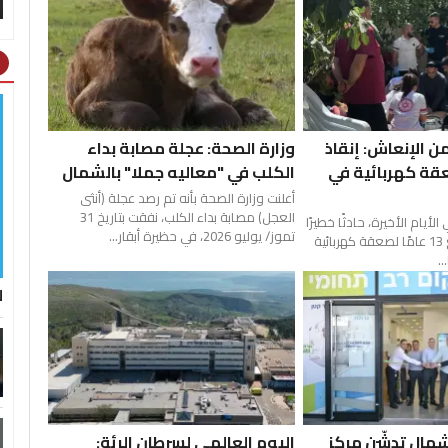
ht
قة من الإنعاش: إنقاذ
وزارة الصحة: عجلة مصابة بداء
قة كهربائية في
الكلب في "معاليه جملا" بالشمال
أعلنت وزارة الصحة بأنه تم رصد عجلة (أنثى
العجل) مصابة بداء الكلب، نفقت بتاريخ 31
أيام الأخيرة، حادثًا خطيرًا
تموز/ يوليو 2026، في حظيرة أبقار...
بعد تعرّض فتى يبلغ 13 عامًا لصعقة كهربائية
.
ل
شمال تدشّن مركز
اليوم العالمي لسرطان الرئة: