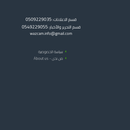
0509229035
قسم الاعلانات:
0549229055
قسم التحرير والأخبار:
wazcam.info@gmail.com
arrow_left
سياسة الخصوصية
arrow_left
من نحن - About us