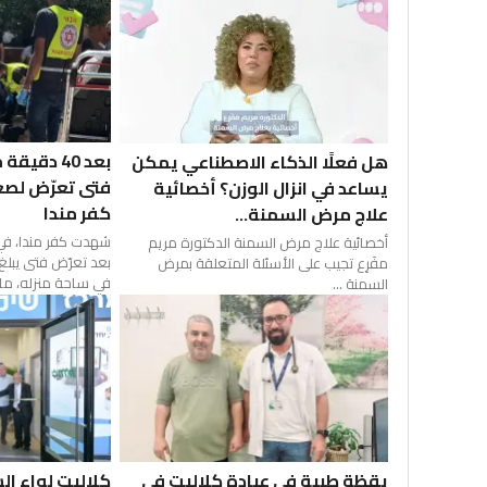
بعد 40 دقي
هل فعلًا الذكاء الاصطناعي يمكن
فتى تعرّض لصع
يساعد في انزال الوزن؟ أخصائية
كفر مندا
علاج مرض السمنة...
شهدت كفر مندا، في ال
أخصائية علاج مرض السمنة الدكتورة مريم
مفَرِع تجيب على الأسئلة المتعلقة بمرض
في ساحة منزله، ما..
السمنة ...
يقظة طبية في عيادة كلاليت في
كلاليت لواء ال