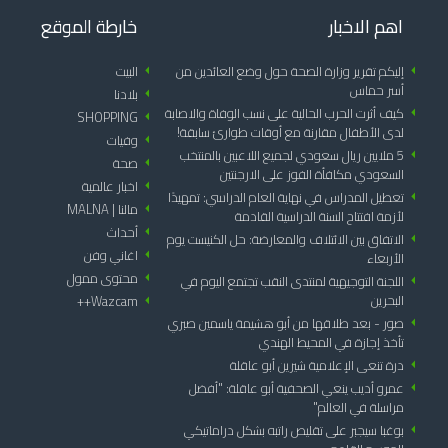
اهم الاخبار
خارطة الموقع
arrow_left
إليكم تقرير وزارة الصحة حول وضع العائدين من
arrow_left
البيت
أسر حماس
arrow_left
بلادنا
arrow_left
كيف أثرت الحرب الحالية على نسب الوفاة والاصابة
SHOPPING
arrow_left
لدى الأطفال مقارنة مع أوقات طوارئ سابقة!
arrow_left
وفيات
arrow_left
5 ملايين ريال سعودي لجميع اللاعبين بالمنتخب
arrow_left
صحة
السعودي مكافأة الفوز على الارجنتين
arrow_left
اخبار عالمية
arrow_left
تعطيل المدراس في نهاية العام الدراسي: تمهيدًا
arrow_left
مالنا | MALNA
لأزمة افتتاح السنة الدراسية القادمة
arrow_left
أحداث
arrow_left
الاتفاق بين الائتلاف والمعارضة: حل الكنيست يوم
arrow_left
اغاني وفن
الأربعاء
arrow_left
محتوى ممول
arrow_left
اللجنة التوجيهية لمنتدى النقب تجتمع اليوم في
البحرين
Wazcam++
arrow_left
arrow_left
صور - بعد طلاقها من أبو هشيمة ياسمين صبري
تأخذ إجازة في المحيط الهندي
arrow_left
درة تنعى الإعلامية شيرين أبو عاقلة
arrow_left
عمرو أديب ينعي الصحفية أبو عاقلة: "أفضل
مراسلة في العالم"
arrow_left
بوغبا سيجبر على تقليص راتبه بشكل دراماتيكي