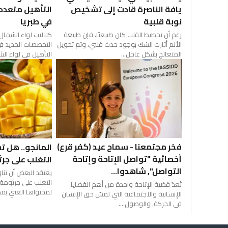
يافة الناصرة قادت إلى تشخيص
التأهيل متعدد
نوبة قلبية
في طبريا
رغم أن تخطيط القلب كان طبيعيًا، فإن طبيعة
كلاليت لواء الشمال
الألم أثارت الشك بوجود حدث قلبي، وتم تحويل
التخصصات الجديد ف
المتعالج بشكل عاجل...
التأهيل في لواء الش
فخر مجتمعنا - سماح عيد (كفر قرع)
المانجو.. هل ت
أخصائية "تواصل الإتاحة وإتاحة
التغلب على جر
التواصل", شاهدوا...
يعتقد البعض أن تنا
التغلب على جرثومة ا
تُعدّ قضية الإتاحة واحدة من أهم القضايا
لمحتواها الغني بمض
الإنسانية والاجتماعية التي تمسّ حق الإنسان
في الحركة، والوصول،...