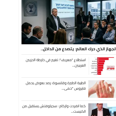
لجهاز الذي حرك العالم: يتصدع من الداخل..
استطلاع "معريف": تغيير في خارطة الحزبين
العربيين...
الطيبة الطيرة وقلنسوة: رصد بعوض يحمل
فايروس "حمى...
كما انفردت وازكام : سجيلوفتش يستقيل من
الكنيست...