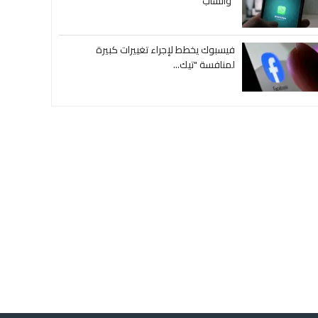
"واتساب"
فيسبوك يخطط لإجراء تغييرات كبيرة
لمنافسة "تيك...