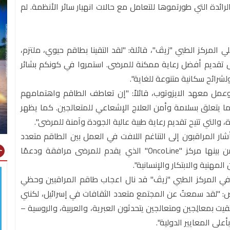
ائدة التي طورتموها للتعامل مع حالات انهيار سائر الأنظمة. لم
المركز الطبي "زيڤ"، قائلة: "لقد التقينا بطاقم حيوي، ملتزم،
تقديم أفضل رعاية ممكنة للمرضى. استمروا في كونكم بشائر
رائح سكانية متنوعة للغاية".
عمل معهد الايزوتوب، قائلاً: "إن تعاطف الطاقم واهتمامهم
فيما يتعلق بسلامة وأمن العلاج الإشعاعي للمتعالجين. كما يظهر
ة، والتي تتيح تقديم رعاية طبية عالية الجودة وآمنة للمرضى".
ار المراقبون إلى التناغم اللافت في العمل بين الطاقم متعدد
التخصصات، والتقنيات المتقدمة، والخدمات المبتكرة، ومن بينها مركز "OncoLine" الذي يقدم للمرضى مرافقة ودعمًا
gns
لمهنية والابتكار والإنسانية".
 في المركز الطبي "زيڤ" قد نال اعجاب طاقم المراقبين وحظي
حص: "لقد سمعتُ عن المجتمع متعدد الثقافات في إسرائيل، لكنني
ت بمعالِجين ومتعالجين يتحدثون العبرية، والعربية، والروسية –
على المعايير الدولية".