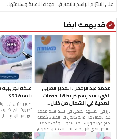
على الالتزام الراسخ بالتميز في جودة الرعاية وسلامتها.
قد يهمك ايضا
vital_signs
محمد عبد الرحمن: المدير العربي
الذي يعيد رسم خريطة الخدمات
بنسبة 93%
الصحية في الشمال من خلال...
طور باحثون في الول
تجريبية التي أظهر
يبرز في المشهد الصحي في البلاد، اسم محمد
فيروس الورم الحليم
عبد الرحمن من قرية كابول في الجليل، كقصة
نجاح مهنية وإنسانية تستحق التوقّف عندها.
فالرجل الذي شق مسيرته بثبات داخل صندوق...