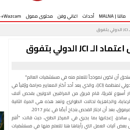
مالنا | MALNA
أحداث
اغاني وفن
محتوى ممول
Wazcam++
ق
JC الدولي بتفوق
تستحق أن تكون نموذجاً للتعلم منه في مستشفيات العالم"
اجتاز المركز الطبي زيڤ في صفد بتفوق فحص الاعتماد الدولي لمنظمة (JCI)، والذي يعد أحد أكثر المعايير صرامة ورُقياً في
أسبوع تقريبًا، قام فريق من المراقبين الدوليين بفحص آلاف
رعاية، والجاهزية لحالات الطوارئ. وتعد هذه هي المرة الثانية
ق، بعد أن اجتاز الفحص بنجاح أيضًا في عام 2017.
ساندرز، إعجابها بما يجري في المركز الطبي، حيث قالت: "أنتم
 بعض آليات العمل التي رأيناها هنا للتعلم منها في مستشفيات