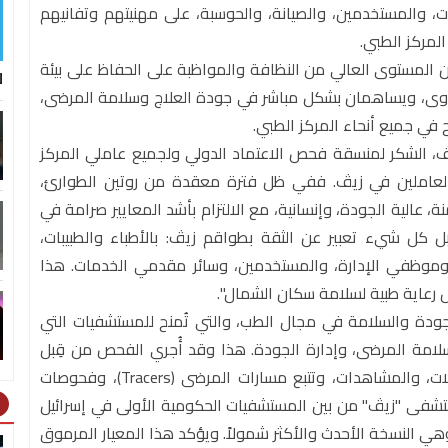
ات، والمستخدمين، والصيانة، والحوسبة، على مهنيتهم وتفانيهم
لمركز الطبي.
ن المستوى العالي من النظافة والمواظبة على الحفاظ على بيئة
ل
دوى، ويساهمان بشكل مباشر في جودة العلاج وسلامة المرضى،
في جميع أنحاء المركز الطبي.
زيڤ، الشكر لمنسقة فحص الاعتماد الدولي ولجميع عاملي المركز
ن العاملين في زيڤ. ففي ظل فترة معقدة من روتين الطوارئ،
ة، عالية الجودة، وإنسانية، مع الالتزام بأشد المعايير صرامة في
بل كل شيء تعبير عن الثقة بطواقم زيڤ: بالأطباء والطبيبات،
وموظفي الإدارة، والمستخدمين، وسائر مقدمي الخدمات. هذا
ل رعاية طبية لسلامة سكان الشمال".
ائد في العالم للجودة والسلامة في مجال الطب، والتي تُمنح للمستشفيات التي
وسلامة المرضى، وإدارة الجودة. هذا وقد أُجري الفحص من قِبل
فريق يضم ثلاثة مراقبين دوليين، وشمل عشرات المقابلات، والمشاهدات، وتتبع مسارات المرضى (Tracers)، وفحوصات
شفى "زيڤ" من بين المستشفيات الحكومية الأولى في إسرائيل
ht
دد اعتمادها وفقًا للطبعة الثامنة من معيار JCI – وهي النسخة الأحدث والأكثر شمولاً. ويؤكد هذا المعيار المرموق