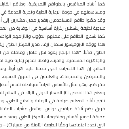
كما أشاد المراقبون بالطواقم التمريضية، وطاقم القابل
ومساهمتهم في جودة الرعاية الطبية وتجربة الخدمة في ا
وقد خصّوا طاقم المستخدمين بتقدير مميز، مشيرين إلى أ
علاجية نظيفة يشكلان ركيزة أساسية في الوقاية من الع
كما شكروا الطاقم على عملهم الدؤوب والتزامهم الواضح 
هذا ووجّه البروفيسور سلمان زرقا، مدير المركز الطبي 
الطبي قائلاً: "هذا الإنجاز يعود لكل عامل وعاملة م
والجاهزية المستمرة، والحرب، واصلنا تقديم رعاية طبية آمن
العالم. إن هذا الاعتراف الذي حصلنا عليه هو أولاً وق
والممرضين والممرضات، والعاملين في المهن الصحية، 
فخر كبير، وهو يمثل بالأساس التزاماً بمواصلة تقديم أفض
ويعتبر هذا الفحص JCI المعيار الدولي الر
تلتزم بأشد المعايير صرامة في الرعاية والعلاج الطبي، 
عميقة لجميع أقسام ومنظومات المركز الطبي. ويعد مست
التي تج