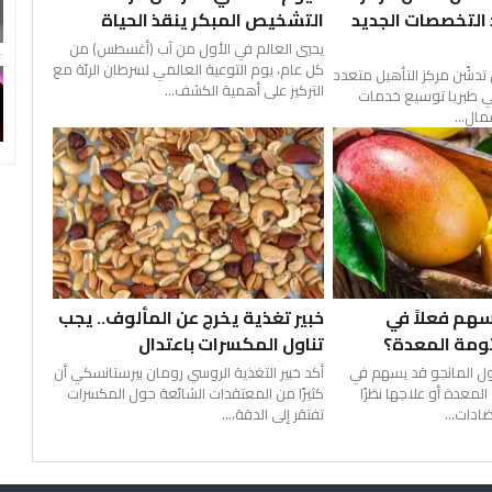
 التخصصات الجديد
التشخيص المبكر ينقذ الحياة
يحيي العالم في الأول من آب (أغسطس) من
كل عام، يوم التوعية العالمي لسرطان الرئة مع
 تدشّن مركز التأهيل متعدد
التركيز على أهمية الكشف...
ي طبريا توسيع خدمات
مال...
سهم فعلاً في
خبير تغذية يخرج عن المألوف.. يجب
ثومة المعدة؟
تناول المكسرات باعتدال
ول المانجو قد يسهم في
أكد خبير التغذية الروسي رومان بيرستانسكي أن
لمعدة أو علاجها نظرًا
كثيرًا من المعتقدات الشائعة حول المكسرات
ادات...
تفتقر إلى الدقة،...