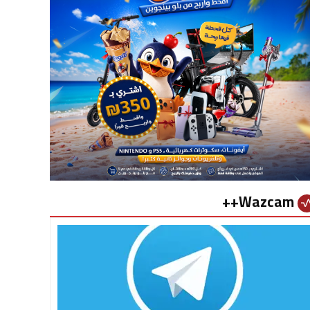
Wazcam++
vital_si