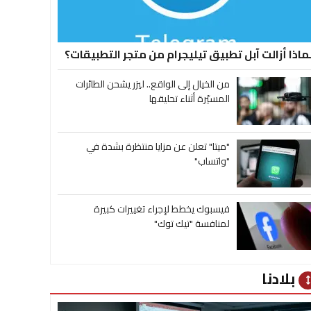
ماذا أزالت آبل تطبيق تيليجرام من متجر التطبيقات؟
من الخيال إلى الواقع.. ليزر يشحن الطائرات
المسيّرة أثناء تحليقها
"ميتا" تعلن عن مزايا منتظرة بشدة في
"واتساب"
فيسبوك يخطط لإجراء تغييرات كبيرة
لمنافسة "تيك توك"
بلادنا
heig