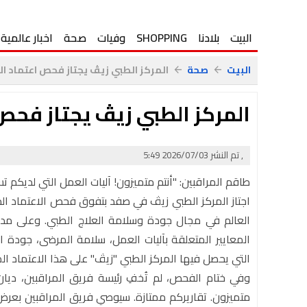
البيت
بلادنا
SHOPPING
وفيات
صحة
اخبار عالمية
البيت
صحة
المركز الطبي زيڤ يجتاز فحص اعتماد الـ JCI الدولي بتفو
arrow_back
arrow_back
المركز الطبي زيڤ يجتاز فحص اعتماد الـ I
, تم النشر 2026/07/03 5:49
طاقم المراقبين: "أنتم متميزون! آليات العمل التي لديكم 
العالم في مجال جودة وسلامة العلاج الطبي. وعلى مدار 
المعايير المتعلقة بآليات العمل، سلامة المرضى، جودة ال
التي يحصل فيها المركز الطبي "زيڤ" على هذا الاعتماد المرمو
وفي ختام الفحص، لم تُخفِ رئيسة فريق المراقبين، ديان 
متميزون. تقاريركم ممتازة. سيوصي فريق المراقبين بعرض